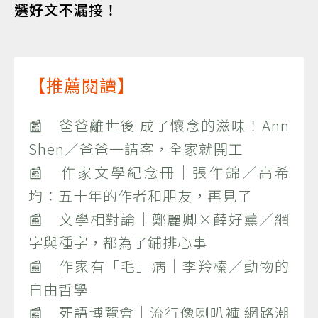
選好文不漏接！
【推薦閱讀】
📰 爸爸離世後 成了懷念的滋味！Ann
Shen／爸爸一請客，全家就開工
📰 作家文學紀念冊｜張作錦／高希
均：五十年的作者和朋友，再見了
📰 文學相對論｜鄭麗卿×薛好薰／網
字與種字，都為了鋪排心事
📰 作家有「毛」病｜李羚榛／動物的
自由哲學
📰 死語博覽會｜流行像喇叭褲 網路潮