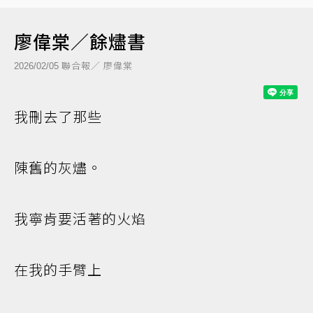
廖偉棠／餘燼書
聯合報／ 廖偉棠
2026/02/05
我刪去了那些
陳舊的灰燼。
我寧肯要活著的火焰
在我的手臂上