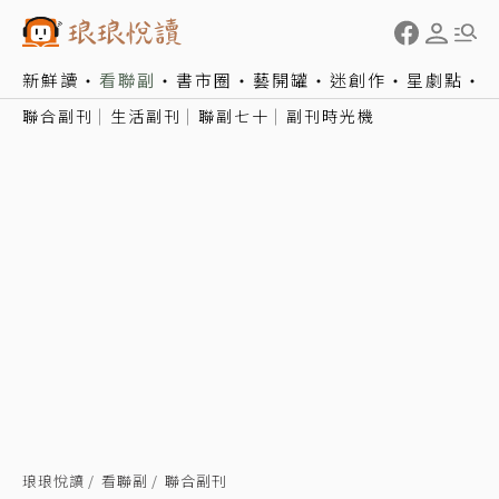
新鮮讀
看聯副
書市圈
藝開罐
迷創作
星劇點
聯合副刊
生活副刊
聯副七十
副刊時光機
琅琅悅讀
看聯副
聯合副刊