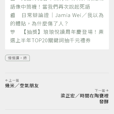
語像中筒襪！當我們再次說起死語
📰 日常辯論證｜Jamia Wei／我以為
的體貼，為什麼傷了人？
🎊 【抽獎】琅琅悅讀周年慶登場！票
選上半年TOP20關鍵詞抽千元禮券
慢慢讀，詩
上一篇
幾米／空氣朋友
下一篇
梁正宏／時間在陶甕裡
發酵