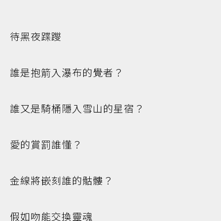
待黑夜蹀躞
誰是抱箭入瀑布的覺者？
誰又是騎桶隱入雪山的星宿？
愛的賞罰誰懂？
金線將嵌刻誰的骷髏？
假如吻能交換靈魂