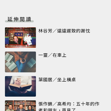
延伸閱讀
林谷芳／遠遠遲致的謝忱
一靈／在車上
葉國居／坐上橫桌
張作錦／高希均：五十年的作
者和朋友，再見了