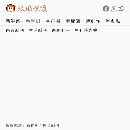
新鮮讀
看聯副
書市圈
藝開罐
迷創作
星劇點
聯合副刊
生活副刊
聯副七十
副刊時光機
琅琅悅讀
看聯副
聯合副刊