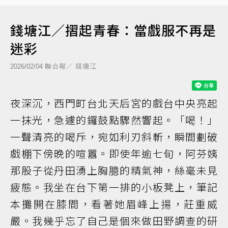
錢塘江／摺起青春：當戲服不再是
迷彩
聯合報／ 錢塘江
2026/02/04
夜深沉，西門町台北天后宮的戲台中央亮起
一抹光，急遽的鑼鼓點驟然響起。「喝！」
一聲清亮的喝斥，宛如利刃斜斬，瞬間劃破
戲棚下傍晚的喧囂。即使年逾七旬，阿芬姨
那股子從丹田湧上胸臆的精氣神，絲毫未見
疲態。我坐在台下第一排的小板凳上，筆記
本攤開在膝間，看著她眉峰上揚，莊重威
嚴。我幾乎忘了自己是個來做田野調查的研