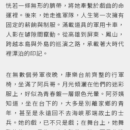
恍若一條無形的臍帶，將她牽繫於戲曲的命
運裡。後來，她走進軍隊，人生第一次擁有
固定的薪餉與制服。滿載道具的軍用卡車，
人影在罅隙間竄動。從高雄到屏東、鳳山，
跨越本島與外島的巡演之路，承載著大時代
裡漂泊的印記。
在無數個勞軍夜晚，康樂台前齊整的行軍
椅，坐滿了阿兵哥。月光傾灑在他們的迷彩
服上，好似為青春鍍一層銀色光暈。阿芬姨
知道，坐在台下的，大多是別離家鄉的青
年，甚至是永遠回不去海峽那端故土的士
兵。她的戲，已不只是戲；在舞台上，她舞