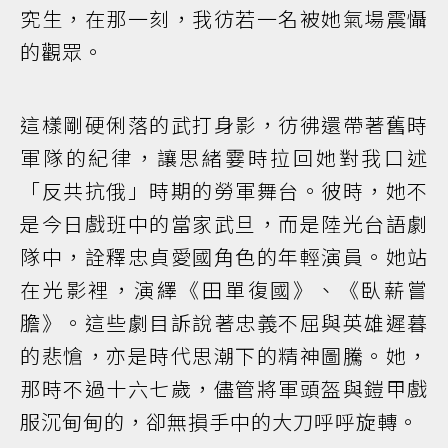
究生，在那一刻，我彷若一名被她氣場震懾
的觀眾。
這樣剛硬俐落的武打身影，彷彿還帶著舊時
軍隊的紀律，讓思緒霎時拉回她對我口述
「反共抗俄」時期的勞軍舞台。彼時，她不
是今日戲班中的當家武旦，而是陸光台語劇
隊中，詮釋忠貞愛國角色的年輕演員。她站
在光影裡，演繹《田單復國》、《臥薪嘗
膽》。這些劇目訴說著忠義不屈與英雄遲暮
的悲愴，亦是時代思潮下的精神圖騰。她，
那時不過十六七歲，儘管將軍頭盔與鎧甲戲
服沉甸甸的，卻無損手中的大刀呼呼旋轉。