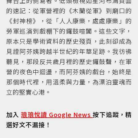
舞台上的側寫者。低頭檢視如星河布滿頁面
的速記：從軍營裡的《木蘭從軍》到廟口的
《封神榜》，從「人人康樂，處處康樂」的
勞軍巡演到戲棚下的鑼鼓喧闐。這些文字，
原本只是學術資料的歷史殘頁，此刻卻成為
見證阿芬姨跨越半世紀的年華足跡。我彷彿
聽見，那段反共歲月裡的歷史鑼鼓聲，在軍
營的夜色中迴盪，而阿芬姨的戲台，始終是
那個時代裡，用溫柔與力量，為漂泊靈魂而
立的堅實心港。
加入
琅琅悅讀 Google News
按下追蹤，精
選好文不漏接！