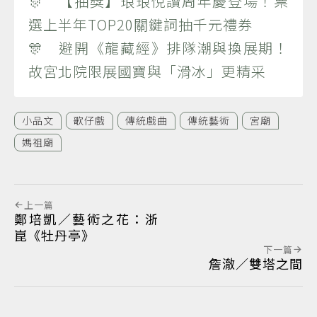
🎊 【抽獎】琅琅悅讀周年慶登場！票
選上半年TOP20關鍵詞抽千元禮券
🎊 避開《龍藏經》排隊潮與換展期！
故宮北院限展國寶與「滑冰」更精采
小品文
歌仔戲
傳統戲曲
傳統藝術
宮廟
媽祖廟
上一篇
鄭培凱／藝術之花：浙
崑《牡丹亭》
下一篇
詹澈／雙塔之間