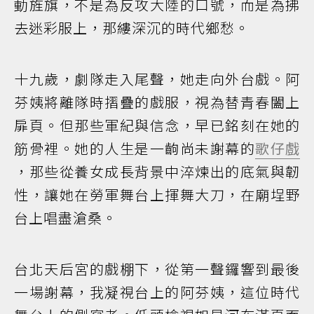
動旌旗，不是為反攻大陸的口號，而是為拂
去迷彩服上，那縷深沉的時代鄉愁。
十九歲，劇隊走入尾聲，她走向外台戲。阿
芬姨將離隊時摺疊的戲服，視為替青春闔上
扉頁。但那些軍紀與信念，早已銘刻在她的
筋骨裡。她的人生是一齣尚未謝幕的
歌仔戲
，那些從養女成長背景中淬煉出的底氣與韌
性，讓她在勞軍舞台上揮舞大刀，在廟埕野
台上唱盡滄桑。
台北天后宮的戲棚下，從第一聲鑼響到最後
一場謝幕，我凝視台上的阿芬姨，這位時代