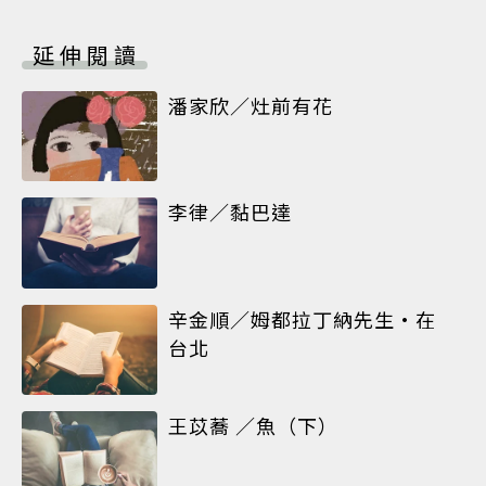
延伸閱讀
潘家欣／灶前有花
李律／黏巴達
辛金順／姆都拉丁納先生•在
台北
王苡蕎 ／魚（下）