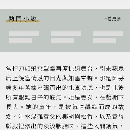
熱門小說
當悍刀如飛雲掣電再度掠過舞台，引來觀眾
席上饒富情感的目光與如雷掌聲。那是阿芬
姨多年苦練淬礪而出的扎實功底，也是此後
所有艱難日子的底氣。她是養女，在戲棚下
長大。她的童年，是被氣味編織而成的故
鄉。汗水混雜養父的椰胡與松香，以及養母
戲服裡滲出的淡淡胭脂味。這些人間鑊氣，