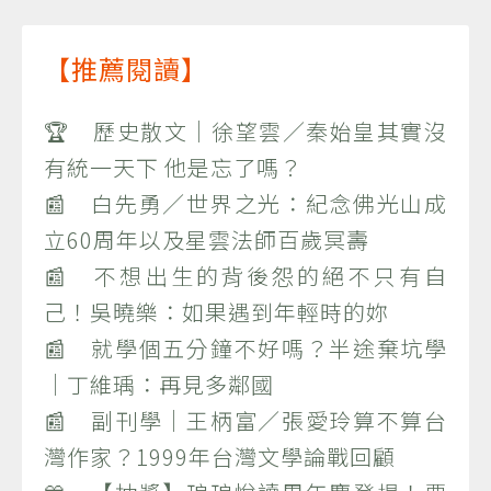
【推薦閱讀】
🏆 歷史散文｜徐望雲／秦始皇其實沒
有統一天下 他是忘了嗎？
📰 白先勇／世界之光：紀念佛光山成
立60周年以及星雲法師百歲冥壽
📰 不想出生的背後怨的絕不只有自
己！吳曉樂：如果遇到年輕時的妳
📰 就學個五分鐘不好嗎？半途棄坑學
｜丁維瑀：再見多鄰國
📰 副刊學｜王柄富／張愛玲算不算台
灣作家？1999年台灣文學論戰回顧