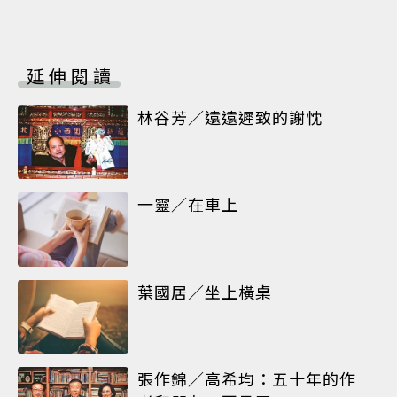
延伸閱讀
林谷芳／遠遠遲致的謝忱
一靈／在車上
葉國居／坐上橫桌
張作錦／高希均：五十年的作