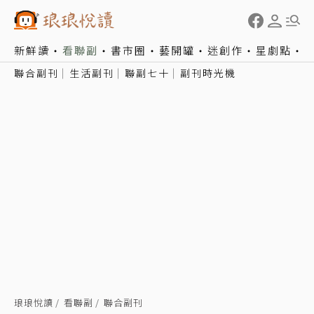
新鮮讀
看聯副
書市圈
藝開罐
迷創作
星劇點
聯合副刊
生活副刊
聯副七十
副刊時光機
琅琅悅讀
看聯副
聯合副刊