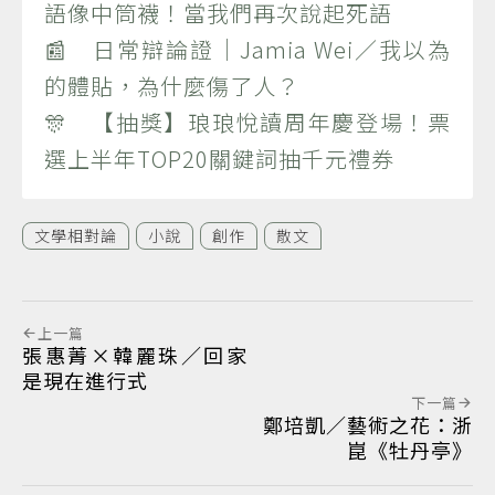
語像中筒襪！當我們再次說起死語
📰 日常辯論證｜Jamia Wei／我以為
的體貼，為什麼傷了人？
🎊 【抽獎】琅琅悅讀周年慶登場！票
選上半年TOP20關鍵詞抽千元禮券
文學相對論
小說
創作
散文
上一篇
張惠菁×韓麗珠／回家
是現在進行式
下一篇
鄭培凱／藝術之花：浙
崑《牡丹亭》