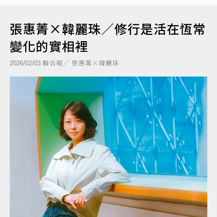
張惠菁×韓麗珠／修行是活在恆常
變化的實相裡
聯合報／ 張惠菁×韓麗珠
2026/02/03