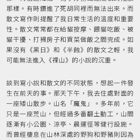
那樣。有時鑽進了死胡同裡而無法出來。而
散文寫作則提醒了我日常生活的溫度和重要
性。散文常常都在給貓按摩、餵貓吃飯、被
貓干擾、打掃房子和買菜做飯之間完成。如
果沒有《黑日》和《半蝕》的散文之輕，我
可能無法進入《祼山》的小說的沉重。
談到寫小說和散文的不同狀態，想起一件發
生在前天的事。那天下午，我去住處對面的
一座矮山散步。山名「魔鬼」。多年前，它
只是一座荒山，但經過多番翻土動工，山間
逐漸有小公園、涼亭、晨運徑等健行設施。
而曾經棲息在山林深處的野狗和野豬則因為