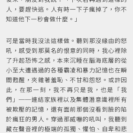
人，要趕快逃。人有時一下子瘋掉了，你不
知道他下一秒會做什麼。」
可是當時我沒法這樣做。聽到那沒緣由的怒
吼，感受到那莫名的恨意的同時，我心裡除
了升起恐怖之感，本來沉睡在腦海底層的從
小至大遭遇過的各種霸凌和暴力記憶也在瞬
間甦醒，夾雜著羞恥、不甘和怨怒。或許因
此，在那一刻，我不再只是我，也是「我
們」──連結家族裡以及集體潛意識裡所有
被欺壓的記憶，還有面前那個沒看到臉的陷
於瘋狂的男人。穿過那威嚇的吼叫，我聽到
藏在聲音裡的極端的孤獨、懼怕、自卑和悲