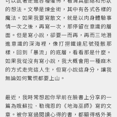
可以試著走進各種懼怖，看清其脈絡和形狀
的想法。文學是煉金術，其中有各式各樣的
魔法。如果我要寫散文，就是以肉身體驗事
情一次之後，再寫一次，那停留在意識的層
面。但是寫小說，卻要一而再，再而三地潛
進意識的深海裡，像打撈鐵達尼號殘骸那
樣，回到「暴流」的底層，看看那是什麼。
如果我從沒有寫小說，我大概會用一種麻木
的方式走完這人生，但寫小說這身分，讓我
無論如何驚慌都要上山。
最近，我時常想起你早前在臉書上分享的一
篇為娥蘇拉．勒瑰恩的《地海巫師》寫的文
章。被你寫過閱讀心得的書，都顯得格外美