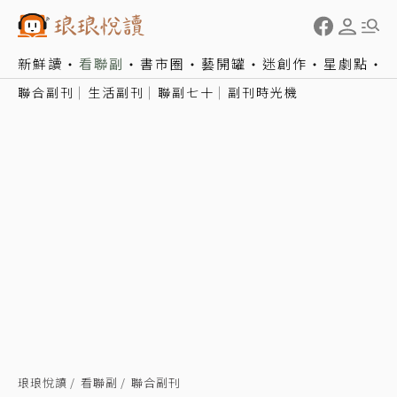
新鮮讀
看聯副
書市圈
藝開罐
迷創作
星劇點
聯合副刊
生活副刊
聯副七十
副刊時光機
琅琅悅讀
看聯副
聯合副刊