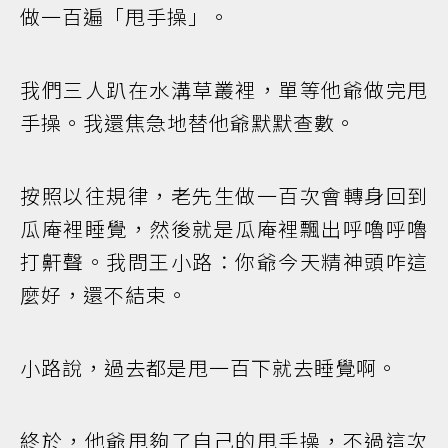
做一百遍「甩手操」。
我們三人趴在水溝草叢裡，單等他爺做完甩
手操。我還焦急地替他爺默默查數。
按照以往規律，老先生做一百次會轉身回到
瓜庵裡睡覺，然後就是瓜庵裡飄出呼嚕呼嚕
打鼾聲。我問王小路：你爺今天精神頭咋這
麼好，還不結束。
小路說，過去都是甩一百下就去睡覺啊。
終於，他爺甩夠了自己的甩手操，不過這次