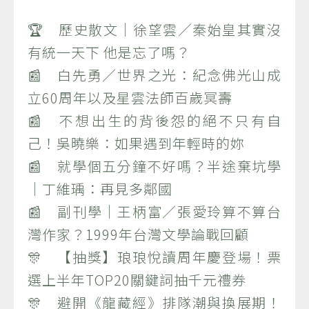
🏆 歷史散文｜徐望雲／秦始皇其實沒
有統一天下 他是忘了嗎？
📰 白先勇／世界之光：紀念佛光山成
立60周年以及星雲法師百歲冥壽
📰 不想出生的背後怨的絕不只有自
己！吳曉樂：如果遇到年輕時的妳
📰 就學個五分鐘不好嗎？半途棄坑學
｜丁維瑀：再見多鄰國
📰 副刊學｜王柄富／張愛玲算不算台
灣作家？1999年台灣文學論戰回顧
🎊 【抽獎】琅琅悅讀周年慶登場！票
選上半年TOP20關鍵詞抽千元禮券
🎊 避開《龍藏經》排隊潮與換展期！