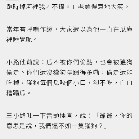
跑時掉河裡我才不攆。」老頭得意地大笑。
當年有呼嚕作證，大家還以為他一直在瓜庵
裡睡覺呢。
小路他爺說：瓜不被你們偷點，也會被獾狗
偷走。你們還沒獾狗糟蹋得多嘞，偷走還能
吃掉，獾狗每個瓜咬個小口，卻不吃，白白
糟蹋瓜。
王小路吐一下舌頭插言，說：「爺爺，你的
意思是說，我們還不如一隻獾狗？」