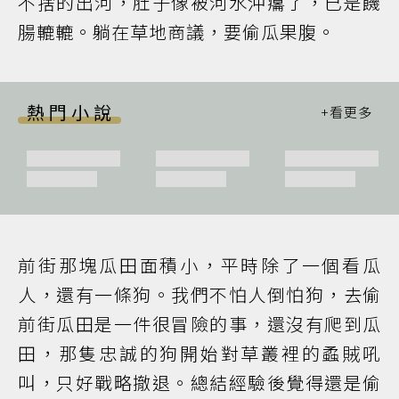
不捨的出河，肚子像被河水沖癟了，已是饑
腸轆轆。躺在草地商議，要偷瓜果腹。
熱門小說
前街那塊瓜田面積小，平時除了一個看瓜
人，還有一條狗。我們不怕人倒怕狗，去偷
前街瓜田是一件很冒險的事，還沒有爬到瓜
田，那隻忠誠的狗開始對草叢裡的蟊賊吼
叫，只好戰略撤退。總結經驗後覺得還是偷