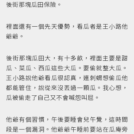
後街那塊瓜田保險。
裡面還有一個先天優勢，看瓜者是王小路他
爺爺。
後街那塊瓜田大，有十多畝，裡面主要是甜
瓜、菜瓜、西瓜這些大瓜。要偷就整大瓜。
王小路說他爺看瓜很認真，連刺蝟想偷瓜他
都能管住，說從來沒丟過一顆瓜。我心想，
瓜被偷走了自己又不會喊怨叫屈。
他爺有個習慣，午後要睡會兒午覺，這時間
段是一個漏洞。他爺爺午睡前要站在瓜庵旁