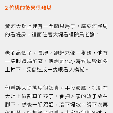
2 偷桃的後果很難堪
黃河大堤上建有一間簡易房子，屬於河務局
的看堤房，裡面住著大堤看護院員老劉。
老劉高個子，長腿，跑起來像一隻鶴，他有
一隻眼睛塌陷著，傳說是他小時候砍柴從樹
上掉下，受傷造成一隻眼看人模糊。
他看護大堤態度很認真，手段嚴厲，抓到在
大堤上偷割草的孩子，會把人家的籃子放在
腳下，然後一腳踢翻，滾下堤坡。說下次再
偷個草，就把籃子跺扁。大家都很埋怨他，