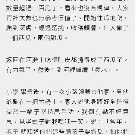
數量超過一百甩了，看來也沒有規律，大家
再計次數也無參考價值了。開始往瓜地爬，
爬到深處，經過選挑，收穫頗豐，仨人偷了
一個西瓜，兩個甜瓜。
返回在河灘上吃得肚皮都撐得成了西瓜了。
有力氣了，然後扎到河裡繼續「鳧水」。
小學
畢業後，有一次小路領著去他家，見他
爺躺在一把竹椅上，家人說他身體好全是得
益於一輩子堅持甩手功。我倒有點不好意
思，見老頭子對我嘿嘿一笑，說：「當年，
老子
就知道你們這些熊孩子要偷瓜，怕你們