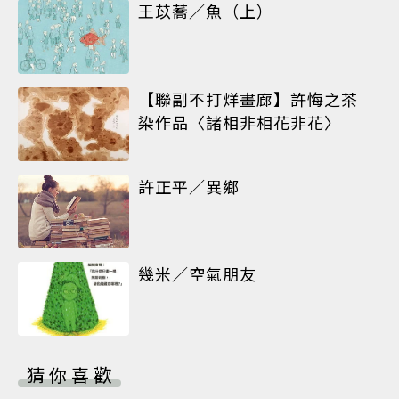
王苡蕎／魚（上）
【聯副不打烊畫廊】許悔之茶
染作品〈諸相非相花非花〉
許正平／異鄉
幾米／空氣朋友
猜你喜歡