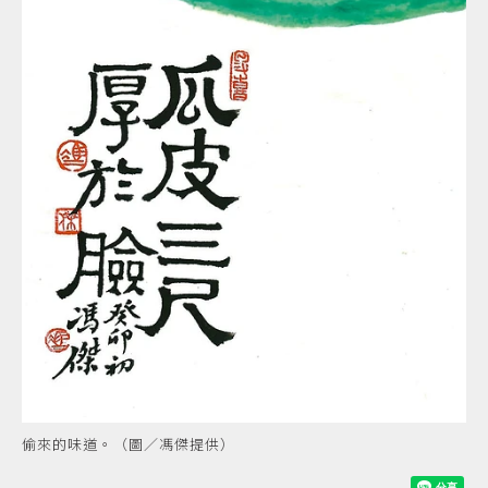
偷來的味道。（圖／馮傑提供）