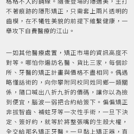
格格不入的鋼線。隨後登場的隱適美，主打
不著痕跡的隱形矯正，只需套上兩片透明的
齒模，在不犧牲美貌的前提下維繫健康，一
舉攻下自費醫療的江山。
一如其他醫療處置，矯正市場的資訊高度不
對等。哪怕你遍訪名醫、貨比三家，每個診
所、牙醫的矯正計畫與價格不盡相同。偶遇
略懂話術的，向你攀附同校同姓同鄉一類關
係，隨口喊出八折九折的價碼，讓你以為撿
到便宜，腦波一弱把合約給簽下。偏偏矯正
非拔智齒、補蛀牙等一次性手術，一旦下決
定、簽好約，就等於將整張嘴的生殺大權，
全交給那名矯正牙醫。一旦黏上矯正器，直