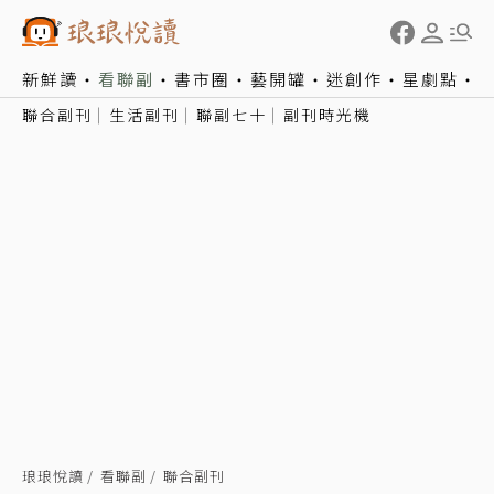
新鮮讀
看聯副
書市圈
藝開罐
迷創作
星劇點
聯合副刊
生活副刊
聯副七十
副刊時光機
琅琅悅讀
看聯副
聯合副刊