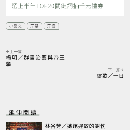
選上半年TOP20關鍵詞抽千元禮券
小品文
牙醫
牙齒
上一篇
楊明／群書治要與帝王
學
下一篇
靈歌／一日
延伸閱讀
林谷芳／遠遠遲致的謝忱