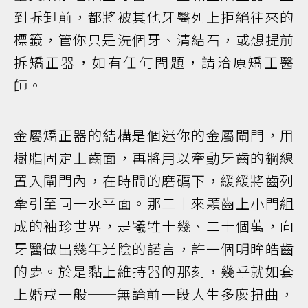
到拆卸前，都將被其他牙醫列上拒絕往來的
標籤，管你只是洗個牙、清結石，或想提前
拆矯正器，如有任何問題，請洽原矯正醫
師。
金屬矯正器的結構是個迷你的金屬閘門，用
樹脂固定上齒面，再將用以牽動牙齒的鋼線
置入閘門內，在時間的磨礪下，緩緩將齒列
牽引至同一水平面。那二十來顆齒上小門組
成的袖珍世界，是犧牲十幾、二十個萬，向
牙醫做出幾年光陰的諾言，許一個明眸皓齒
的夢。於是黏上維持器的那刻，幾乎就如套
上婚戒一般──無論前一段人生多麼扭曲，