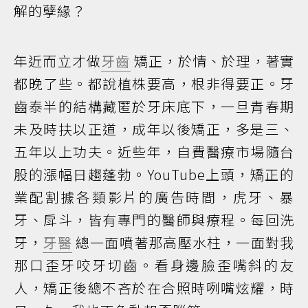
解的孽緣？
年近而立才做
牙齒
矯正，於情、於理，著實
都晚了些。都說植株要高，根非得要正。牙
齒泰半的結構藏匿於牙床底下，一旦青春期
未及時扶以正道，成年以後矯正，多是三、
五年以上功夫。近些年，自費醫療市場隨台
股的漲幅日趨蓬勃。YouTube上頭，矯正的
業配割據各類影片的廣告時間，虎牙、暴
牙、戽斗，皆有專門的醫師與療程。每回洗
牙，
牙醫
總一面噴著那高壓水柱，一面對我
那口歪牙咬牙切齒。看身邊臉歪嘴斜的友
人，矯正後總不吝於在合照時咧嘴炫耀，時