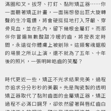
滿圈和叉。拔牙、打釘、黏附矯正器……你
一面聽著矯正計畫，一面揣想發出巨大旋轉
聲的生冷電鑽，將會硬挺挺地打入牙齦、穿
骨見血，並在孔內，留下幾根金屬釘。而那
伴你嘗遍無數酸甜冷暖的齒，將按表定時
間，永遠從你體膚上被剜除。這類奪魂鋸般
的場景之所以上演，還不就為了五年、十年
後的照片，一張明眸皓齒的笑靨？
時代更近一些，矯正不光求結果完美，過程
亦追求分分秒秒的美觀。先是陶瓷製的透明
矯正器取代了黏附齒面的金屬矯正器，矯正
過程不必滿口鋼牙，卻依然留著與唇紅齒白