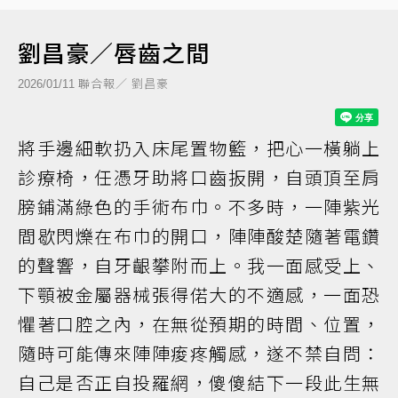
劉昌豪／唇齒之間
聯合報／ 劉昌豪
2026/01/11
將手邊細軟扔入床尾置物籃，把心一橫躺上
診療椅，任憑牙助將口齒扳開，自頭頂至肩
膀鋪滿綠色的手術布巾。不多時，一陣紫光
間歇閃爍在布巾的開口，陣陣酸楚隨著電鑽
的聲響，自牙齦攀附而上。我一面感受上、
下顎被金屬器械張得偌大的不適感，一面恐
懼著口腔之內，在無從預期的時間、位置，
隨時可能傳來陣陣痠疼觸感，遂不禁自問：
自己是否正自投羅網，傻傻結下一段此生無