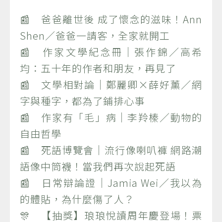
📰 爸爸離世後 成了懷念的滋味！Ann
Shen／爸爸一請客，全家就開工
📰 作家文學紀念冊｜張作錦／高希
均：五十年的作者和朋友，再見了
📰 文學相對論｜鄭麗卿×薛好薰／網
字與種字，都為了鋪排心事
📰 作家有「毛」病｜李羚榛／動物的
自由哲學
📰 死語博覽會｜流行像喇叭褲 網路潮
語像中筒襪！當我們再次說起死語
📰 日常辯論證｜Jamia Wei／我以為
的體貼，為什麼傷了人？
🎊 【抽獎】琅琅悅讀周年慶登場！票