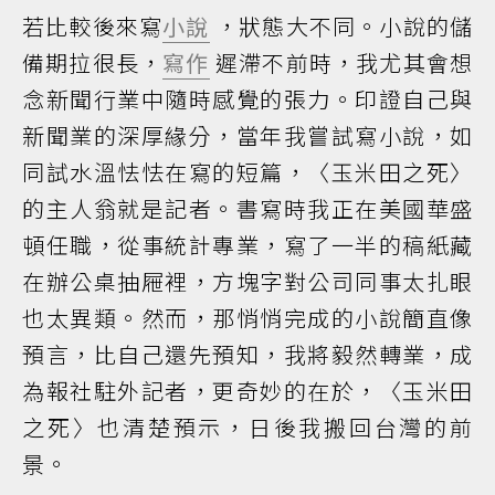
若比較後來寫
小說
，狀態大不同。小說的儲
備期拉很長，
寫作
遲滯不前時，我尤其會想
念新聞行業中隨時感覺的張力。印證自己與
新聞業的深厚緣分，當年我嘗試寫小說，如
同試水溫怯怯在寫的短篇，〈玉米田之死〉
的主人翁就是記者。書寫時我正在美國華盛
頓任職，從事統計專業，寫了一半的稿紙藏
在辦公桌抽屜裡，方塊字對公司同事太扎眼
也太異類。然而，那悄悄完成的小說簡直像
預言，比自己還先預知，我將毅然轉業，成
為報社駐外記者，更奇妙的在於，〈玉米田
之死〉也清楚預示，日後我搬回台灣的前
景。