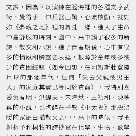
文課，因為可以演練在腦海裡的各種文字武
術，覺得手一伸兵器出鞘，心流啟動，就如
妳《夢魂之地》裡的舞乩一樣，進入了生命
中最舒服的時刻。國中、高中讀了很多的新
詩、散文和小說，進了青春期後，心中有很
多的情感和胸壑要表達，根源於童年或多或
少的貧困經驗（如今回想，在阿姆斯壯登陸
月球的那個年代，任何「失去父親或男主
人」的家庭其實已等同於貧窮），我特別喜
愛黃春明、洪醒夫、宋澤萊、王禎和、陳映
真的小說，也陶醉在子敏《小太陽》那般溫
暖的家庭白描散文之中，高中的時候，我把
鄭愁予和楊牧的詩抄寫在化學、生物、數學