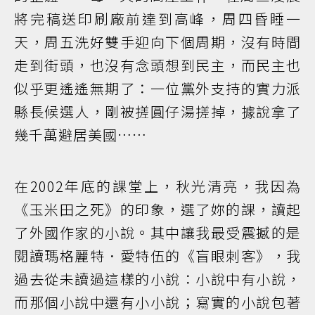
將完稿送印刷廠前達到高峰，周四昏睡一
天，周五洗好雙手迎向下個周期，沒有時間
走到街頭，也沒有念頭想到民主，而民主也
似乎更遙遙無期了：一位黨外支持的實力派
縣長候選人，剛被搓圓仔湯搓掉，據說拿了
幾千萬避居美國……
在2002年底的課堂上，秋光清亮，我因為
《玉米田之死》的印象，選了妳的課，讀起
了外國作家的小說。其中讓我最受震撼的是
閱讀瑪格麗特．愛特伍的《盲眼刺客》，我
過去從未讀過這樣的小說：小說中有小說，
而那個小說中還有小小說；寫實的小說包著