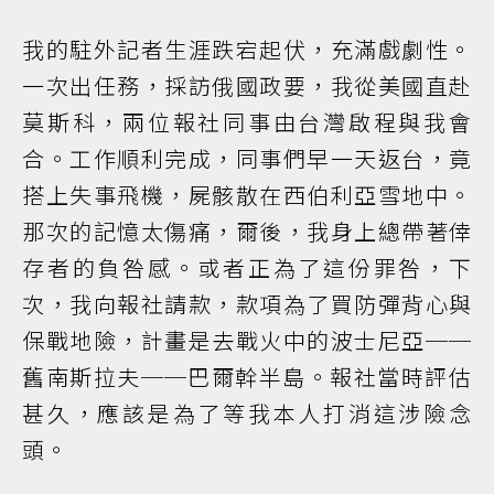
我的駐外記者生涯跌宕起伏，充滿戲劇性。
一次出任務，採訪俄國政要，我從美國直赴
莫斯科，兩位報社同事由台灣啟程與我會
合。工作順利完成，同事們早一天返台，竟
搭上失事飛機，屍骸散在西伯利亞雪地中。
那次的記憶太傷痛，爾後，我身上總帶著倖
存者的負咎感。或者正為了這份罪咎，下
次，我向報社請款，款項為了買防彈背心與
保戰地險，計畫是去戰火中的波士尼亞──
舊南斯拉夫──巴爾幹半島。報社當時評估
甚久，應該是為了等我本人打消這涉險念
頭。