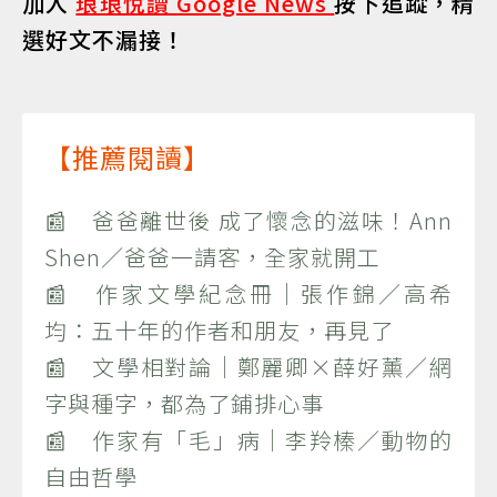
加入
琅琅悅讀 Google News
按下追蹤，精
選好文不漏接！
【推薦閱讀】
📰 爸爸離世後 成了懷念的滋味！Ann
Shen／爸爸一請客，全家就開工
📰 作家文學紀念冊｜張作錦／高希
均：五十年的作者和朋友，再見了
📰 文學相對論｜鄭麗卿×薛好薰／網
字與種字，都為了鋪排心事
📰 作家有「毛」病｜李羚榛／動物的
自由哲學