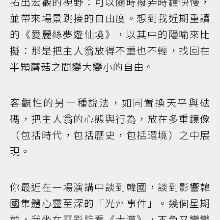
拓出宏觀的視野：可以隨時撥弄時鐘快慢，
並帶來場景跳接的自由度。想到我近期重讀
的《愛麗絲夢遊仙境》，以其中的隱喻來比
擬：那是把主人翁放得不重也不輕，找回在
半顆蘑菇之間變大變小的自由。
客觀性的另一種說法，如同置換天平與砝
碼，把主人翁的心態與行為，放在多重鏡像
（包括時代，包括歷史，包括環境）之中展
現。
你最近在一場演講中談到韓國，談到影響韓
國集體心靈至深的「光州事件」。幾個星期
前，我坐在電影院看《大濛》，不免又戀戀