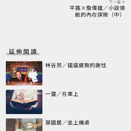
下一篇
平路×詹偉雄／小說領
航的內在探險（中）
延伸閱讀
林谷芳／遠遠遲致的謝忱
一靈／在車上
葉國居／坐上橫桌