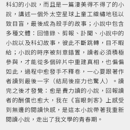
科幻的小說，而且是一篇淒美得不得了的小
說，講述一個外太空星球上童工織繡地毯以
致目盲，最後成為殺手的故事；小說中包含
多種文體：回憶錄、剪報、訃聞、小說中的
小說以及科幻故事，彼此不斷跳轉，目不暇
給；小說的時序被刻意錯置，讀者必須積極
參與，才能從多個碎片中重建真相，也偏偏
如此，過程中愈發手不釋卷，一心要跟著作
者讀到最後一字（結局後座力也驚人）。讀
完之後才發覺：愈是費力讀的小說，回報讀
者的酬償也愈大，我在《盲眼刺客》上感受
到無邊的閱讀快感，是這本小說帶著我重新
閱讀小說，走出了我文學的青春期。