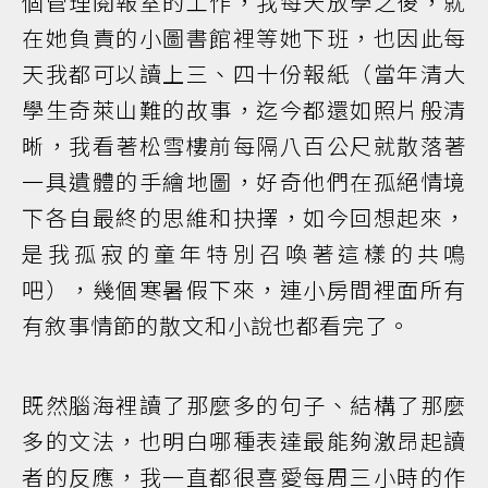
個管理閱報室的工作，我每天放學之後，就
在她負責的小圖書館裡等她下班，也因此每
天我都可以讀上三、四十份報紙（當年清大
學生奇萊山難的故事，迄今都還如照片般清
晰，我看著松雪樓前每隔八百公尺就散落著
一具遺體的手繪地圖，好奇他們在孤絕情境
下各自最終的思維和抉擇，如今回想起來，
是我孤寂的童年特別召喚著這樣的共鳴
吧），幾個寒暑假下來，連小房間裡面所有
有敘事情節的散文和小說也都看完了。
既然腦海裡讀了那麼多的句子、結構了那麼
多的文法，也明白哪種表達最能夠激昂起讀
者的反應，我一直都很喜愛每周三小時的作