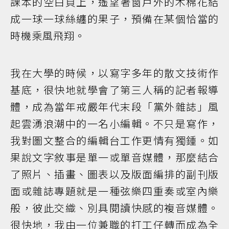
課本的空白頁上，遙望著窗戶外的木棉花結
成一球一球絲纏的果子，預備在某個恰當的
時機乘風飛翔。
我在大學的時候，以寫字多年的散文技術作
基底，很快地就學會了第三人稱的記者報導
體，成為當年戒嚴年代末段「黨外雜誌」風
起雲湧浪潮中的一名小編輯。不只是寫作，
我對圖文整合的編輯台工作更情有獨鍾。如
果說文字敘事是單一或單音媒體，那麼結合
了照片、插畫、圖表以及版面編排的副刊版
面或雜誌專題就是一種弦樂四重奏或室內樂
般，彼此交織、別具閱讀快感的複音媒體。
很快地，我由一位兼職的打工仔轉而成為全