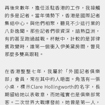
再後來數年，擔任派駐香港的工作，我接觸
的多是記者。當年情勢下，香港是國際記者
集結中心。與他們相聚，聽見不少這行業的
八卦逸聞。那些記者們很資深，諳熟亞洲，
有的甚至跑過越戰。杯觥中，計較的是菲律
賓政變時，誰第一個衝入伊美黛房間，瞥見
那麼多雙高跟鞋。
在香港整整七年，我屬於「外國記者俱樂
部」會員，常在其中約人晤面。角落有一張
小桌，標示Clare Hollingworth的名字，長
期留給她以表敬意，而她確實也是俱樂部常
客。二次世界大戰爆發前，她曾是第一人，