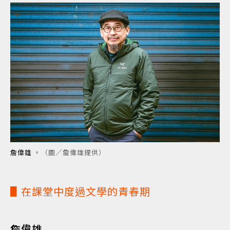
詹偉雄
。（圖／詹偉雄提供）
▋在課堂中度過文學的青春期
詹偉雄