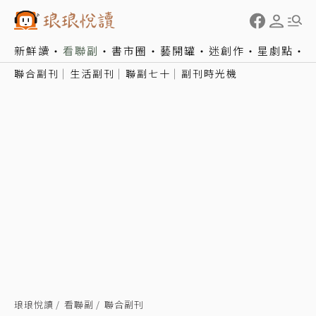
新鮮讀
看聯副
書市圈
藝開罐
迷創作
星劇點
聯合副刊
生活副刊
聯副七十
副刊時光機
琅琅悅讀
看聯副
聯合副刊