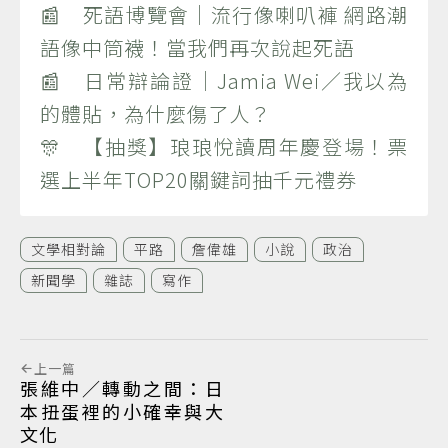
📰 死語博覽會｜流行像喇叭褲 網路潮
語像中筒襪！當我們再次說起死語
📰 日常辯論證｜Jamia Wei／我以為
的體貼，為什麼傷了人？
🎊 【抽獎】琅琅悅讀周年慶登場！票
選上半年TOP20關鍵詞抽千元禮券
文學相對論
平路
詹偉雄
小說
政治
新聞學
雜誌
寫作
上一篇
張維中／轉動之間：日
本扭蛋裡的小確幸與大
文化