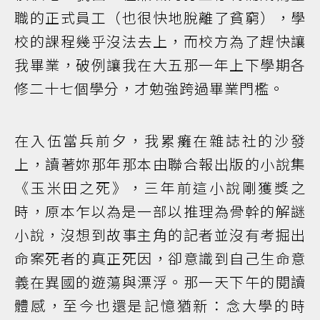
職的正式員工（也很快地脫離了貧窮），學
校的課程幾乎沒法去上，而校方為了趕快讓
我畢業，破例讓我在大五那一年上下學期各
修二十七個學分，才勉強跨過畢業門檻。
在入伍當兵前夕，我累癱在雜誌社的沙發
上，讀著妳那年那本由聯合報出版的小說集
《玉米田之死》，三年前這小說剛獲獎之
時，原本乍以為是一部以推理為骨幹的解謎
小說，沒想到故事主角的記者並沒有考掘出
命案死者的真正死因，卻意識到自己生命意
義在異國的遊蕩與漂浮。那一天下午的閱讀
體感，至今也還是記憶猶新：念大學的時