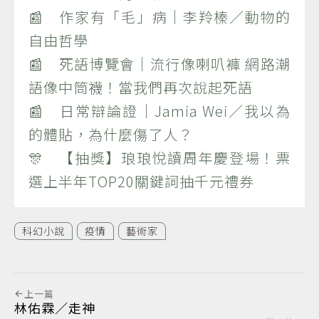
📰 作家有「毛」病｜李羚榛／動物的
自由哲學
📰 死語博覽會｜流行像喇叭褲 網路潮
語像中筒襪！當我們再次說起死語
📰 日常辯論證｜Jamia Wei／我以為
的體貼，為什麼傷了人？
🎊 【抽獎】琅琅悅讀周年慶登場！票
選上半年TOP20關鍵詞抽千元禮券
科幻小說
疫情
藝術家
上一篇
林佑霖／走神