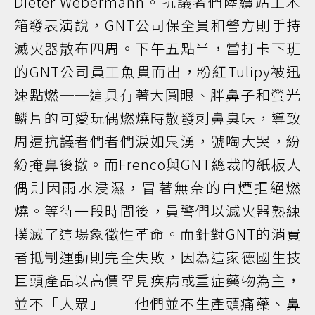
Dieter Webermann。抗議者們陸續站上木
箱發表演說，GNT公司保全員和警方則手持
滅火器散布四周。下午五點半，當打卡下班
的GNT公司員工魚貫而出，粉紅Tulipy被迅
速點燃──這具有著大圓眼、胖鼻子和螢光
鱗片的可愛玩偶燃燒時散發刺鼻臭味，導致
周遭抗議者們者們淚如泉湧，號啕大哭，紛
紛掩鼻後撤。而Frenco與GNT總裁的紙板人
偶則因雨水浸濕，冒著無奈的白煙拒絕燃
燒。等待一段時間後，員警們以滅火器熟練
撲滅了這場象徵性革命。而針對GNT的消費
者抵制運動則完全失敗，因為這家德國生技
巨頭產品以高價罕見疾病或重症藥物為主，
並不「大眾」──他們並不生產頭痛藥、鼻