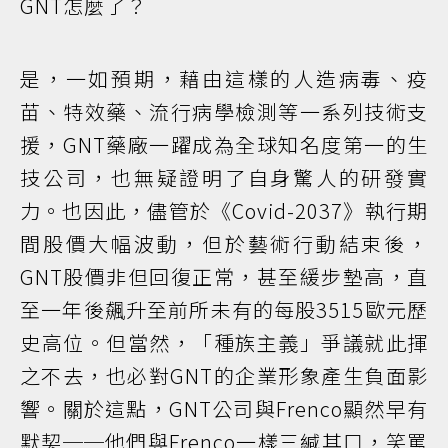
GNT怎麼了？
是，一如預期，藉由這樣的人造病毒、疫
苗、特效藥、流行病學檢測等一系列技術支
援，GNT藥廠一躍成為全球知名度第一的生
技公司，也無疑證明了自身驚人的研發實
力。也因此，儘管於《Covid-2037》執行期
間股價大幅波動，但於藝術行動結束後，
GNT股價非但回復正常，甚至緩步墊高，直
至一年後飆升至前所未有的每股3515歐元歷
史高位。但當然，「種族主義」爭議就此揮
之不去，也必對GNT的企業形象產生負面影
響。關於這點，GNT公司與Frenco顯然早有
默契──他們與Frenco一樣三緘其口，笑罵