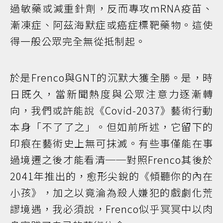
過敏藥或減重針劑，反而專攻mRNA疫苗、
漸凍症、阿茲海默症或癌症標靶藥物。這使
得一般公眾完全無從抵制起。
於是Frenco與GNT的沉默大獲全勝。是，時
日既久，當新聞熱度與公眾注意力逐漸轉
向，我們或許能說《Covid-2037》藝術行動
本身「不了了之」。但如前所述，它留下的
印痕在藝術史上無可抹滅。有些事僅能在事
過境遷之後才能看清──對照Frenco其後於
2041年推出的，愈形尖銳的《傾聽你的內在
小孩》，加之以竟淪為殺人嫌犯的戲劇化荒
謬境遇，我必須說，Frenco似乎冥冥中以肉