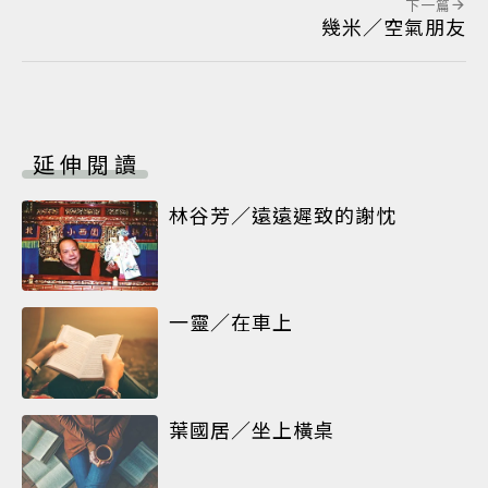
下一篇
幾米／空氣朋友
延伸閱讀
林谷芳／遠遠遲致的謝忱
一靈／在車上
葉國居／坐上橫桌