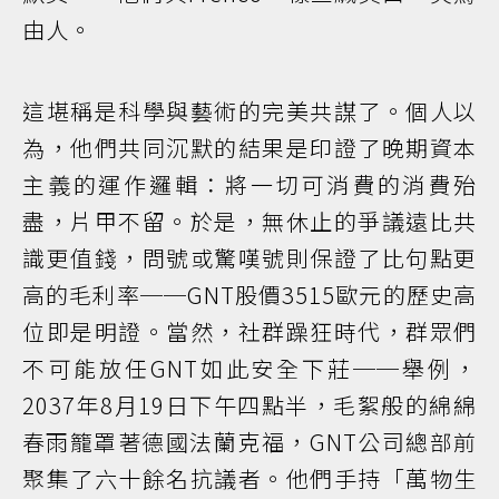
由人。
這堪稱是科學與藝術的完美共謀了。個人以
為，他們共同沉默的結果是印證了晚期資本
主義的運作邏輯：將一切可消費的消費殆
盡，片甲不留。於是，無休止的爭議遠比共
識更值錢，問號或驚嘆號則保證了比句點更
高的毛利率──GNT股價3515歐元的歷史高
位即是明證。當然，社群躁狂時代，群眾們
不可能放任GNT如此安全下莊──舉例，
2037年8月19日下午四點半，毛絮般的綿綿
春雨籠罩著德國法蘭克福，GNT公司總部前
聚集了六十餘名抗議者。他們手持「萬物生