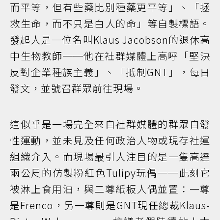
而平等，但有些藥比別種藥更平等」、「拯
救生命，而不只是白人的命」等自製標語。
發起人是一位名叫Klaus Jacobson的退休高
中生物教師──他在社群媒體上高呼「堅決
反對企業種族主義」、「抵制GNT」，每日
發文，並號召群眾前往現場。
這似乎是一場完全來自社群媒體的群眾自發
性運動，並未見及任何政治人物或現存社運
組織介入。而現場最引人注目的是一隻高達
兩公尺的仿製粉紅色Tulipy玩偶──此刻它
被淋上食用油，與二尊紙板人偶並置：一尊
是Frenco，另一尊則是GNT現任總裁Klaus-