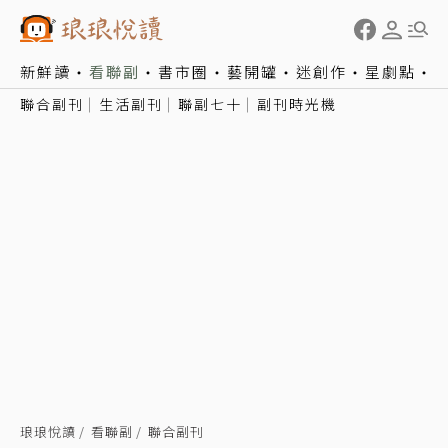
新鮮讀
看聯副
書市圈
藝開罐
迷創作
星劇點
聯合副刊
生活副刊
聯副七十
副刊時光機
琅琅悅讀
看聯副
聯合副刊