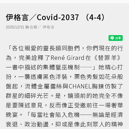
伊格言／Covid-2037 （4-4）
聯合報／ 伊格言
2025/12/31
「各位親愛的靈長類同胞們，你們現在的行
為，完美詮釋了René Girard在《替罪羊》
一書中描述的集體獵巫機制……」她精心打
扮，一襲透膚黑色洋裝，栗色秀髮如花朵般
盤起，流體金屬蕾絲與CHANEL胸鍊仿製了
群星的細碎光芒。是，鏡頭前的她完全不像
是要陳述意見，反而像正受邀前往一場奢華
晚宴。「每當社會陷入危機──無論是經濟
衰退、政治動盪，抑或是像此刻眾人的精神