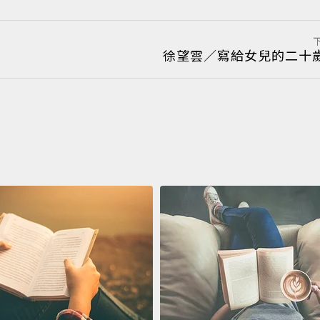
徐望雲／寫給女兒的二十