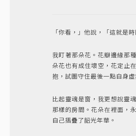
「你看，」他說，「這就是時
我盯著那朵花。花瓣邊緣那
朵花也有成住壞空，花定止
抱，試圖守住最後一點自身虛
比起靈魂是窗，我更想說靈
那樣的房間。花朵在裡面，
自己摺疊了韶光年華。