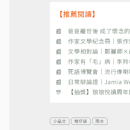
【推薦閱讀】
📰 爸爸離世後 成了懷念的
📰 作家文學紀念冊｜張
📰 文學相對論｜鄭麗卿
📰 作家有「毛」病｜李
📰 死語博覽會｜流行像
📰 日常辯論證｜Jamia
🎊 【抽獎】琅琅悅讀周年
小品文
柑仔店
雨水