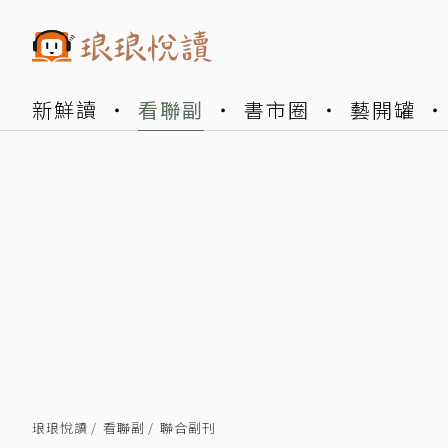
新鮮讀
看聯副
書市圈
藝開罐
琅琅悅讀
看聯副
聯合副刊