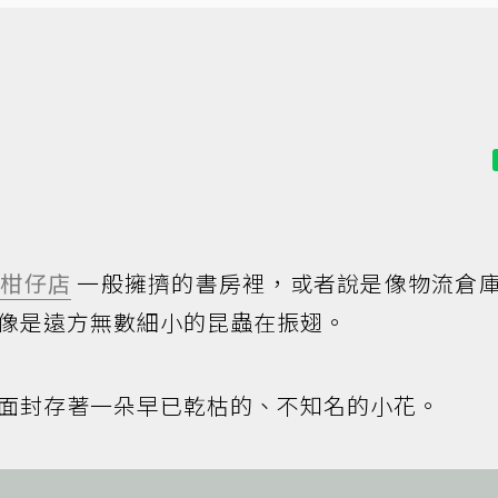
是
柑仔店
一般擁擠的書房裡，或者說是像物流倉
像是遠方無數細小的昆蟲在振翅。
面封存著一朵早已乾枯的、不知名的小花。