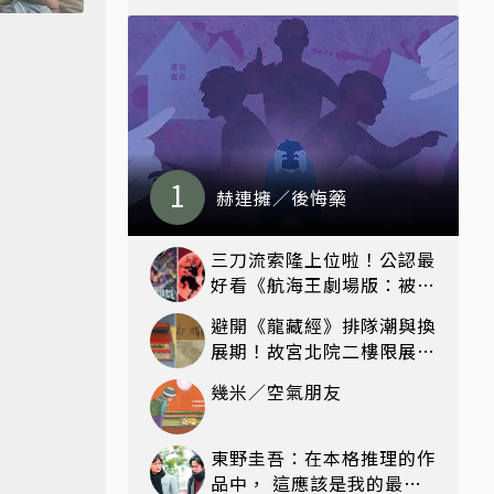
赫連擁／後悔藥
三刀流索隆上位啦！公認最
好看《航海王劇場版：被詛
咒的聖劍》21年後再現，
避開《龍藏經》排隊潮與換
精美特典海報必收藏
展期！故宮北院二樓限展國
寶〈元世祖出獵圖〉、乾隆
幾米／空氣朋友
最愛「滑冰賽」更精采
東野圭吾：在本格推理的作
品中， 這應該是我的最高