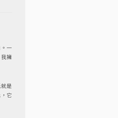
曲。一
自我擁
紙就是
光，它