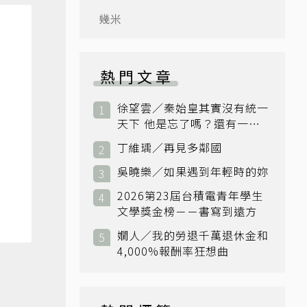
幾米
熱門文章
徐望雲／秦始皇其實沒有統一
天下 他是忘了嗎？還有一個
小國：衛國
丁維瑀／再見多鄰國
吳曉樂／如果遇到年輕時的妳
2026第23屆台積電青年學生
文學獎金榜－－書寫到遠方
嫺人／我的勞退千萬退休金和
4,000%報酬率狂想曲