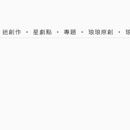
迷創作
星劇點
專題
琅琅原創