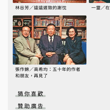
林谷芳／遠遠遲致的謝忱
一靈／在
張作錦／高希均：五十年的作者
和朋友，再見了
猜你喜歡
贊助廣告