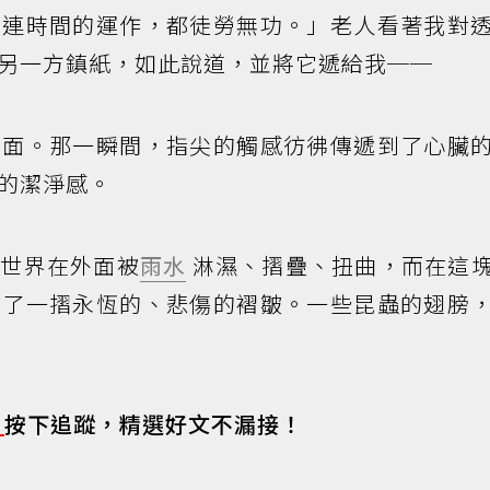
，連時間的運作，都徒勞無功。」老人看著我對
另一方鎮紙，如此說道，並將它遞給我──
表面。那一瞬間，指尖的觸感彷彿傳遞到了心臟
的潔淨感。
。世界在外面被
雨水
淋濕、摺疊、扭曲，而在這
成了一摺永恆的、悲傷的褶皺。一些昆蟲的翅膀
s
按下追蹤，精選好文不漏接！