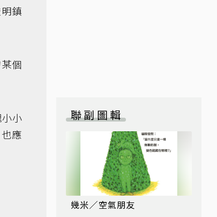
透明鎮
的某個
聯副圖輯
塊小小
，也應
幾米／空氣朋友