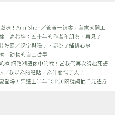
滋味！Ann Shen／爸爸一請客，全家就開工
作錦／高希均：五十年的作者和朋友，再見了
×薛好薰／網字與種字，都為了鋪排心事
羚榛／動物的自由哲學
喇叭褲 網路潮語像中筒襪！當我們再次說起死語
 Wei／我以為的體貼，為什麼傷了人？
慶登場！票選上半年TOP20關鍵詞抽千元禮券