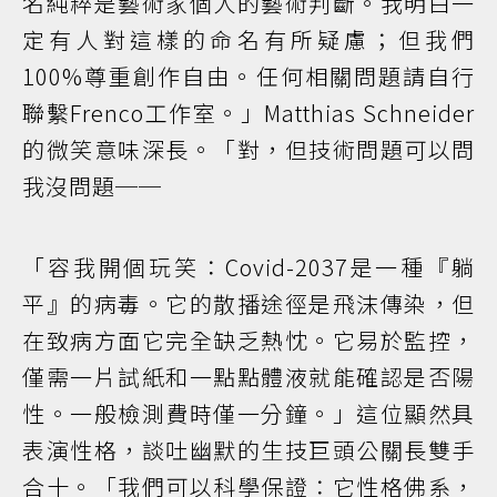
名純粹是藝術家個人的藝術判斷。我明白一
定有人對這樣的命名有所疑慮；但我們
100%尊重創作自由。任何相關問題請自行
聯繫Frenco工作室。」Matthias Schneider
的微笑意味深長。「對，但技術問題可以問
我沒問題──
「容我開個玩笑：Covid-2037是一種『躺
平』的病毒。它的散播途徑是飛沫傳染，但
在致病方面它完全缺乏熱忱。它易於監控，
僅需一片試紙和一點點體液就能確認是否陽
性。一般檢測費時僅一分鐘。」這位顯然具
表演性格，談吐幽默的生技巨頭公關長雙手
合十。「我們可以科學保證：它性格佛系，