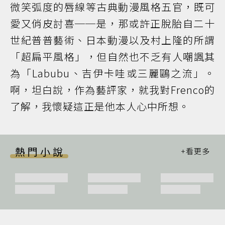
微笑弧度的唇線等古典動漫風格五官，既可
愛又俏皮討喜──是，那或許正脫胎自二十
世紀普普藝術、日本動漫以及村上隆的所謂
「超扁平風格」，但自然也不乏有人嘲諷其
為「Labubu、吉伊卡哇或三麗鷗之流」。
啊，坦白說，作為藝評家，就我對Frenco的
了解，我懷疑這正是他本人心中所想。
熱門小說