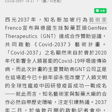
Covid-2037（4-1）。（圖／AI生成）
西元2037年，知名新加坡行為
藝術家
Frenco宣布與德國生技製藥巨頭GenNex
Therapeutics（GNT）達成合作贊助協議，
共同啟動《Covid-2037》藝術計畫。
「Covid-2037」之名顯然來自於曾於2020
年代影響全人類甚鉅的Covid-19呼吸道傳染
病，而此次計畫的主要贊助商GNT公司正是
在這場距今已十餘年卻永恆改變了人類文明
的全球性瘟疫中因研發疫苗成功一戰成名
──就此而言，知名藝術家與製藥大廠的合
作必然自帶歷史隱喻，注定引爆熱議。2037
年二月，於倫敦召開的啟動記者會中，