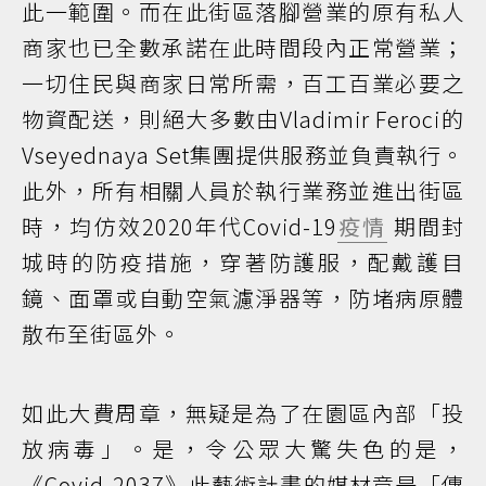
此一範圍。而在此街區落腳營業的原有私人
商家也已全數承諾在此時間段內正常營業；
一切住民與商家日常所需，百工百業必要之
物資配送，則絕大多數由Vladimir Feroci的
Vseyednaya Set集團提供服務並負責執行。
此外，所有相關人員於執行業務並進出街區
時，均仿效2020年代Covid-19
疫情
期間封
城時的防疫措施，穿著防護服，配戴護目
鏡、面罩或自動空氣濾淨器等，防堵病原體
散布至街區外。
如此大費周章，無疑是為了在園區內部「投
放病毒」。是，令公眾大驚失色的是，
《Covid-2037》此藝術計畫的媒材竟是「傳