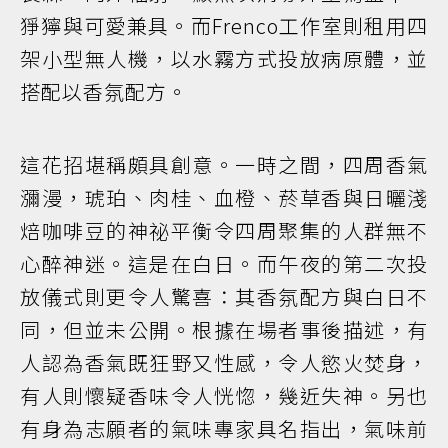
猙獰與可愛兼具。而Frenco工作室則租用四
架小型無人機，以水霧方式投放病原體，並
搭配以香氛配方。
這花招堪稱頗具創意。一時之間，四周香氣
瀰漫，琥珀、肉桂、血橙、菸草香與日曬淺
焙咖啡豆的神祕平衡令四周聚集的人群無不
心醉神迷。這是在白日。而午夜的第二次投
放儀式則更令人驚喜：其香氛配方與白日不
同，但並未公開。根據在場者事後描述，有
人認為香氣既狂野又性感，令人慾火焚身，
有人則懷疑香味令人恍惚，幾近失神。另也
有身為志願者的氣味專家具名指出，氣味前