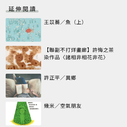
延伸閱讀
王苡蕎／魚（上）
【聯副不打烊畫廊】許悔之茶
染作品〈諸相非相花非花〉
許正平／異鄉
幾米／空氣朋友