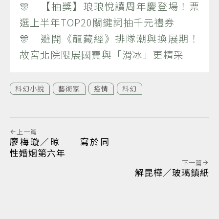
🎊 【抽獎】琅琅悅讀周年慶登場！票
選上半年TOP20關鍵詞抽千元禮券
🎊 避開《龍藏經》排隊潮與換展期！
故宮北院限展國寶與「滑冰」更精采
科幻小說
藝術家
疫情
科幻
上一篇
廖梅璇／晾──寫於同
性婚姻第六年
下一篇
解昆樺／玻璃鎮紙