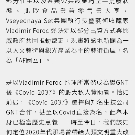
部分住宅以及各類公共設施均呈半荒廢狀
態。北歐食品業兼零售業大亨，
Vseyednaya Set集團執行長暨藝術收藏家
Vladimir Feroci遂決定以部分出資方式與挪
威政府共同推動都更，規畫將該地新闢為一
以人文藝術與觀光產業為主的藝術街區，名
為「AF園區」。
是以Vladimir Feroci也理所當然成為繼GNT
後《Covid-2037》的最大私人贊助者。恰如
前述，《Covid-2037》選擇與知名生技公司
GNT合作，甚至以Covid直接為名，此舉本
身已極富歷史意義──時至今日，我們該如
何定位2020年代那場曾帶給人類文明重大改