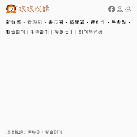
新鮮讀
看聯副
書市圈
藝開罐
迷創作
星劇點
聯合副刊
生活副刊
聯副七十
副刊時光機
琅琅悅讀
看聯副
聯合副刊