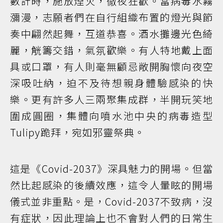
數計時，施放煙火，徹夜狂歡。當病毒水霧
瀰漫，志願者們在自行組織布置的燈光與節
奏中翩然起舞，互道恭喜。酒水攤邊光色綺
麗，觥籌交錯，氣氛歡樂。有人特地戴上面
具或口罩，有人則毫無顧忌敞開胸懷向夜空
深吸吐納，迫不及待想親身體驗感染的快
樂。更有許多人三兩聚集成群，半開玩笑地
圍成圓圈，集體向噴水池中央的病毒造型
Tulipy跪拜，宛如邪靈祭典。
這是《Covid-2037》深具魅力的開場。但當
然比起感染的後續效應，這令人暈眩的開場
儀式並非重點。是，Covid-2037不致病，沒
有症狀，因此理論上也不會對人們的日常生