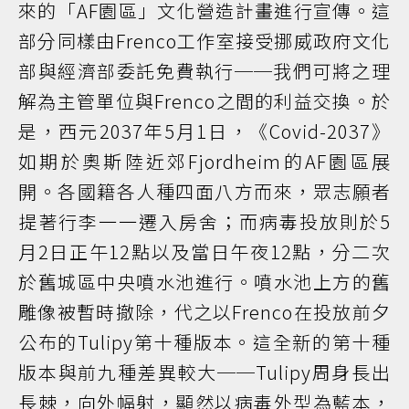
來的「AF園區」文化營造計畫進行宣傳。這
部分同樣由Frenco工作室接受挪威政府文化
部與經濟部委託免費執行──我們可將之理
解為主管單位與Frenco之間的利益交換。於
是，西元2037年5月1日，《Covid-2037》
如期於奧斯陸近郊Fjordheim的AF園區展
開。各國籍各人種四面八方而來，眾志願者
提著行李一一遷入房舍；而病毒投放則於5
月2日正午12點以及當日午夜12點，分二次
於舊城區中央噴水池進行。噴水池上方的舊
雕像被暫時撤除，代之以Frenco在投放前夕
公布的Tulipy第十種版本。這全新的第十種
版本與前九種差異較大──Tulipy周身長出
長棘，向外幅射，顯然以病毒外型為藍本，