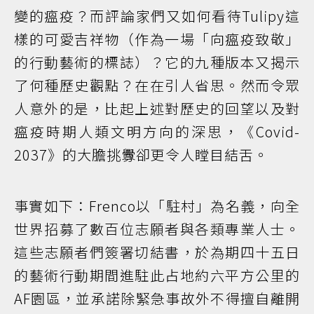
變的瘟疫？而評論家們又如何看待Tulipy這
樣的可愛吉祥物（作為一場「向瘟疫致敬」
的行動藝術的標誌）？它的九種版本又揭示
了何種歷史觀點？在在引人省思。然而令眾
人意外的是，比起上述對歷史的回望以及對
瘟疫時期人類文明方向的深思，《Covid-
2037》的大膽挑釁卻更令人瞠目結舌。
事實如下：Frenco以「駐村」為名義，向全
世界招募了數百位志願者與各類專業人士。
這些志願者們簽署切結書，於為期四十五日
的藝術行動期間進駐此占地約六平方公里的
AF園區，並承諾除緊急事故外不得擅自離開