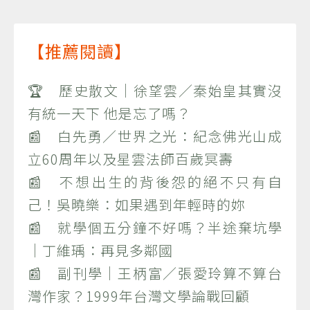
【推薦閱讀】
🏆 歷史散文｜徐望雲／秦始皇其實沒
有統一天下 他是忘了嗎？
📰 白先勇／世界之光：紀念佛光山成
立60周年以及星雲法師百歲冥壽
📰 不想出生的背後怨的絕不只有自
己！吳曉樂：如果遇到年輕時的妳
📰 就學個五分鐘不好嗎？半途棄坑學
｜丁維瑀：再見多鄰國
📰 副刊學｜王柄富／張愛玲算不算台
灣作家？1999年台灣文學論戰回顧