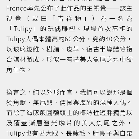
Frenco率先公布了此作品的主視覺──該主
視覺（或曰「吉祥物」）為一名為
「Tulipy」的玩偶雕塑。現場首次亮相的
Tulipy人偶本體高約60公分，寬約40公分，
以玻璃纖維、樹脂、皮革、復古半導體等複
合媒材製成，形似一有著美人魚尾之水中獨
角生物。
換言之，純以外形而言，我們可以說那是個
獨角獸、無尾熊、儒艮與海豹的混種人偶。
而除了海豚般圓額頭上的標誌性短胖獨角以
及覆蓋漸層螢光鱗片的美人魚尾之外，
Tulipy也有著大眼、長睫毛、胖鼻子與自帶