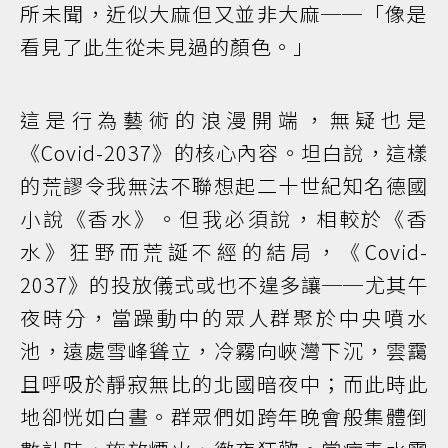
所未聞，近似大麻但又並非大麻──「像是
看見了此生從未見過的顏色。」
這是行為藝術的浪漫開端，無疑也是
《Covid-2037》的核心內容。坦白說，這樣
的荒謬令我無法不聯想起二十世紀知名德國
小說《香水》。但我必須說，相較於《香
水》狂野而荒誕不經的結局，《Covid-
2037》的投放儀式或也不遑多讓──尤其午
夜時分，當躁動中的眾人群聚於中央噴水
池，遠處雪峰聳立，冷霧向峽灣下沉，雲靄
且呼吸於靜寂無比的北國暗夜中；而此時此
地卻恍如白晝。群眾們如跨年晚會般集體倒