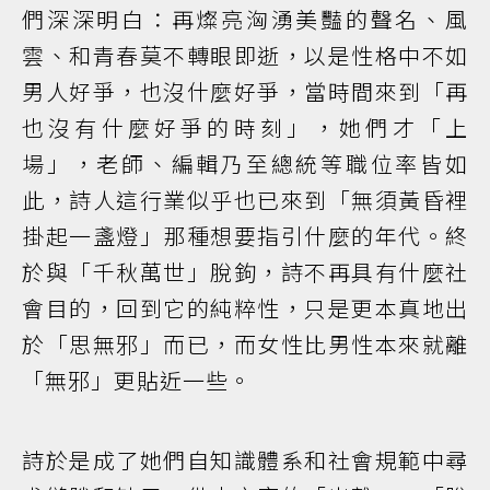
們深深明白：再燦亮洶湧美豔的聲名、風
雲、和青春莫不轉眼即逝，以是性格中不如
男人好爭，也沒什麼好爭，當時間來到「再
也沒有什麼好爭的時刻」，她們才「上
場」，老師、編輯乃至總統等職位率皆如
此，詩人這行業似乎也已來到「無須黃昏裡
掛起一盞燈」那種想要指引什麼的年代。終
於與「千秋萬世」脫鉤，詩不再具有什麼社
會目的，回到它的純粹性，只是更本真地出
於「思無邪」而已，而女性比男性本來就離
「無邪」更貼近一些。
詩於是成了她們自知識體系和社會規範中尋