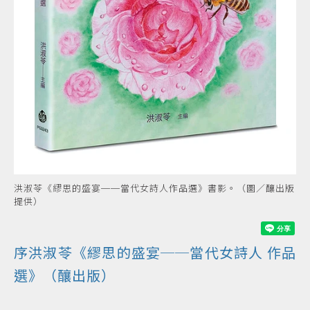
洪淑苓《繆思的盛宴──當代女詩人作品選》書影。（圖／釀出版
提供）
序洪淑苓《繆思的盛宴──當代女
詩人
作品
選》（釀出版）