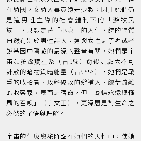
在詩國，女詩人畢竟還是少數，因此她們仍
是這男性主導的社會體制下的「游牧民
族」，只想走著「小寫」的人生，詩的特質
自然有別於男性詩人。這與女性骨子裡或者
說基因中隱藏的最深的聲音有關，她們是宇
宙眾多燦爛星系（占5%）背後更龐大不可
計數的暗物質暗能量（占95%），她們是戰
爭的收拾者、政經破敗的縫補人、饑荒流離
的收容家，表面是宿命，但「蝴蝶永遠聽懂
風的召喚」（宇文正），更深層是對生命之
必然的了悟與理解。
宇宙的什麼奧祕降臨在她們的天性中，使她