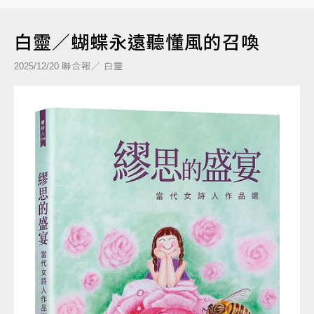
白靈／蝴蝶永遠聽懂風的召喚
聯合報／ 白靈
2025/12/20