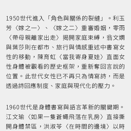
1950世代進入「角色與關係的裂縫」。利玉
芳〈嫁之一〉、〈嫁之二〉重審婚姻，零雨
〈帶母親離家出走〉揭開家庭束縛，翁文嫻
與葉莎則在都市、旅行與情感重述中書寫女
性的移動，陳育虹〈當我寄身夏娃〉直面女
性身體被觀看的歷史框架，重新奪回言說的
位置。此世代女性已不再只為情寫詩，而是
透過詩回應制度、家庭與現代化的壓力。
1960世代是身體書寫與語言革新的關鍵期。
江文瑜〈如果一隻蒼蠅飛落在乳房〉直接撕
開身體禁區，洪淑苓〈在時間的邊境〉以時