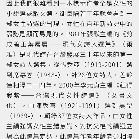
因此我們很難看到一本標示作者全是女性的
小說選或散文選，卻每隔若干年就會看到一
部女性詩選的出現，女性在百年新詩史中的
弱勢是顯而易見的。1981年張默主編的《剪
成碧玉葉層層──現代女詩人選集》（爾
雅）是現代詩在台灣發展三十年以來的第一
部女詩人選集，從張秀亞（1919-2001）選
到席慕蓉（1943-），計26位女詩人，差齡
僅相隔二十四年。2000年李元貞主編《紅得
發紫──台灣現代女性詩選》（女書文
化），由陳秀喜（1921-1991）選到吳瑩
（1969-），輯錄37位女詩人作品，由女性
主編強調女性主體意識、對抗父權的編選立
場為此選集定調，此選集作者年齡老少相隔