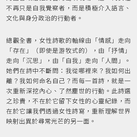
不再只是自我覺察者，而是積極介入語言、
文化與身分政治的行動者。
總觀全書，女性詩歌的軸線由「情感」走向
「存在」（即使是游牧式的），由「抒情」
走向「沉思」，由「自我」走向「人間」。
她們在詩中不斷問：我從哪裡來？我如何出
離？我如何命名自己？而每一首詩，就是一
次重新深挖內心、了然塵世的行動。此詩選
之珍貴，不在於它留下女性的心靈紀錄，而
在於它讓我們透過女性詩寫，重新理解世界
映射出異於尋常光芒的另一面。