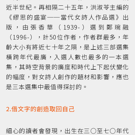
近半世紀。再相隔二十五年，洪淑苓主編的
《繆思的盛宴──當代女詩人作品選》出
版，由張香華（1939-）選到鄭琬融
（1996-），計50位作者，作者群最多，年
齡大小有將近七十年之隔，是上述三部選集
橫跨年代最廣，入選人數也最多的一本選
集，其時空背景的廣度和時代上下起伏變化
的幅度，對女詩人創作的題材和影響，應也
是三本選集中最值得探討的。
2.借文字的創造取回自己
細心的讀者會發現，出生在三○至七○年代