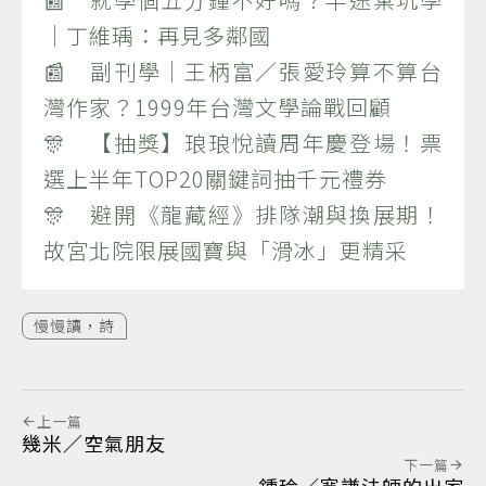
｜丁維瑀：再見多鄰國
📰 副刊學｜王柄富／張愛玲算不算台
灣作家？1999年台灣文學論戰回顧
🎊 【抽獎】琅琅悅讀周年慶登場！票
選上半年TOP20關鍵詞抽千元禮券
🎊 避開《龍藏經》排隊潮與換展期！
故宮北院限展國寶與「滑冰」更精采
慢慢讀，詩
上一篇
幾米／空氣朋友
下一篇