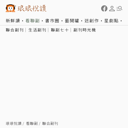
新鮮讀
看聯副
書市圈
藝開罐
迷創作
星劇點
聯合副刊
生活副刊
聯副七十
副刊時光機
琅琅悅讀
看聯副
聯合副刊