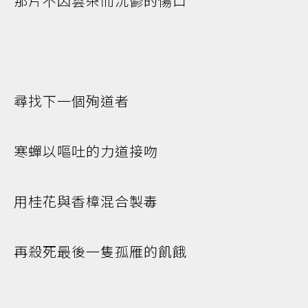
那片不因雲朵而沉鬱的傷口
尋找下一個殉道者
寒蟬以嘔吐的力道接吻
用桂花與香樟混合製毒
再殺死最後一隻孤雁的飢餓