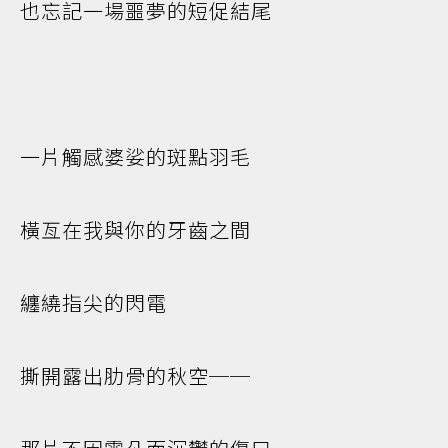
也忘記一場噩夢的短促結尾
一片觸感婆娑的斑點羽毛
橫亙在我與你的牙齒之間
纏繞指尖的閃電
撕開露出肋骨的秋空──