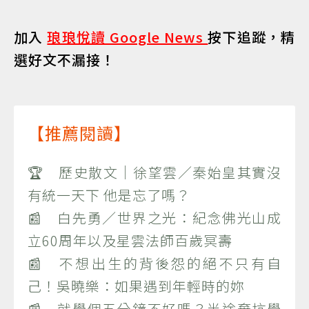
加入
琅琅悅讀 Google News
按下追蹤，精
選好文不漏接！
【推薦閱讀】
🏆 歷史散文｜徐望雲／秦始皇其實沒
有統一天下 他是忘了嗎？
📰 白先勇／世界之光：紀念佛光山成
立60周年以及星雲法師百歲冥壽
📰 不想出生的背後怨的絕不只有自
己！吳曉樂：如果遇到年輕時的妳
📰 就學個五分鐘不好嗎？半途棄坑學