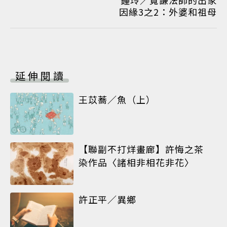
鍾玲／寬謙法師的出家
因緣3之2：外婆和祖母
延伸閱讀
王苡蕎／魚（上）
【聯副不打烊畫廊】許悔之茶
染作品〈諸相非相花非花〉
許正平／異鄉