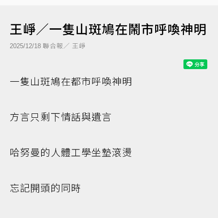
王崢／一隻山斑鳩在鬧市呼喚神明
聯合報／ 王崢
2025/12/18
一隻山斑鳩在都市呼喚神明
方言只剩下情話與遺言
哈努曼的人體工學坐墊滾燙
忘記開頭的同時