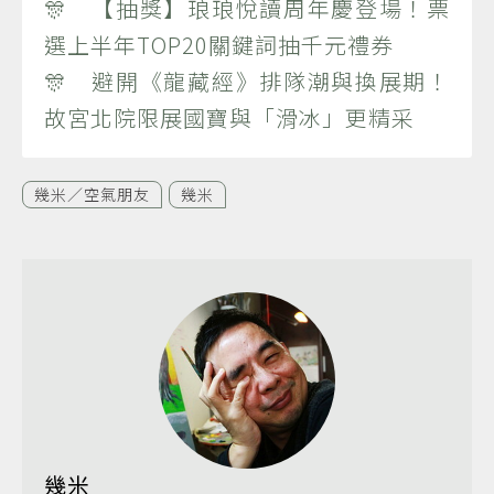
🎊 【抽獎】琅琅悅讀周年慶登場！票
選上半年TOP20關鍵詞抽千元禮券
🎊 避開《龍藏經》排隊潮與換展期！
故宮北院限展國寶與「滑冰」更精采
幾米／空氣朋友
幾米
幾米