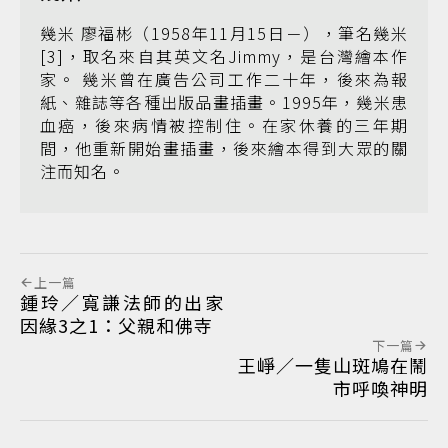
幾米 廖福彬（1958年11月15日－），筆名幾米
[3]，取名來自其英文名Jimmy，是台灣繪本作
家。 幾米曾在廣告公司工作二十年，後來為報
紙、雜誌等各種出版品畫插畫。1995年，幾米患
血癌，後來病情被控制住。在家休養的三年期
間，他重新開始畫插畫，後來繪本得到大眾的關
注而知名。
上一篇
鍾玲／寬謙法師的出家
因緣3之1：父親和佛寺
下一篇
王崢／一隻山斑鳩在鬧
市呼喚神明