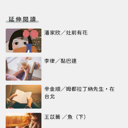
延伸閱讀
潘家欣／灶前有花
李律／黏巴達
辛金順／姆都拉丁納先生•在
台北
王苡蕎 ／魚（下）