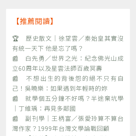
【推薦閱讀】
🏆 歷史散文｜徐望雲／秦始皇其實沒
有統一天下 他是忘了嗎？
📰 白先勇／世界之光：紀念佛光山成
立60周年以及星雲法師百歲冥壽
📰 不想出生的背後怨的絕不只有自
己！吳曉樂：如果遇到年輕時的妳
📰 就學個五分鐘不好嗎？半途棄坑學
｜丁維瑀：再見多鄰國
📰 副刊學｜王柄富／張愛玲算不算台
灣作家？1999年台灣文學論戰回顧