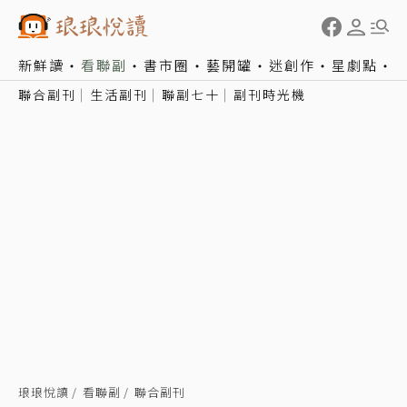
新鮮讀
看聯副
書市圈
藝開罐
迷創作
星劇點
聯合副刊
生活副刊
聯副七十
副刊時光機
琅琅悅讀
看聯副
聯合副刊