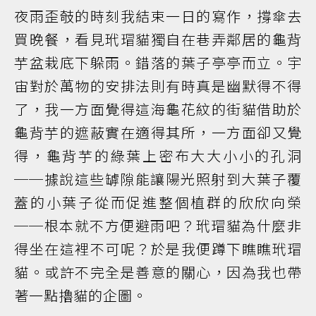
夜雨歪攲的時刻我結束一日的寫作，撐傘去
買晚餐，看見玳瑁貓獨自在巷弄鄰居的龜背
芋盆栽底下躲雨。錯落的葉子亭亭而立。宇
宙對於萬物的安排法則有時真是幽默得不得
了，我一方面覺得這海龜花紋的街貓借助於
龜背芋的遮蔽實在適得其所，一方面卻又覺
得，龜背芋的綠葉上密布大大小小的孔洞
──據說這些罅隙能讓陽光照射到大葉子覆
蓋的小葉子從而促進整個植群的欣欣向榮
──根本就不方便避雨吧？玳瑁貓為什麼非
得坐在這裡不可呢？於是我便蹲下瞧瞧玳瑁
貓。或許不完全是善意的關心，因為我也帶
著一點擼貓的企圖。