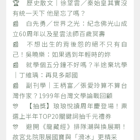
🏆 歷史散文｜徐望雲／秦始皇其實沒
有統一天下 他是忘了嗎？
📰 白先勇／世界之光：紀念佛光山成
立60周年以及星雲法師百歲冥壽
📰 不想出生的背後怨的絕不只有自
己！吳曉樂：如果遇到年輕時的妳
📰 就學個五分鐘不好嗎？半途棄坑學
｜丁維瑀：再見多鄰國
📰 副刊學｜王柄富／張愛玲算不算台
灣作家？1999年台灣文學論戰回顧
🎊 【抽獎】琅琅悅讀周年慶登場！票
選上半年TOP20關鍵詞抽千元禮券
🎊 避開《龍藏經》排隊潮與換展期！
故宮北院限展國寶與「滑冰」更精采