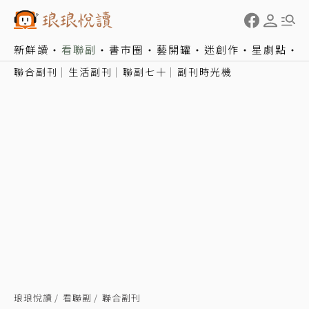
新鮮讀
看聯副
書市圈
藝開罐
迷創作
星劇點
聯合副刊
生活副刊
聯副七十
副刊時光機
琅琅悅讀
看聯副
聯合副刊