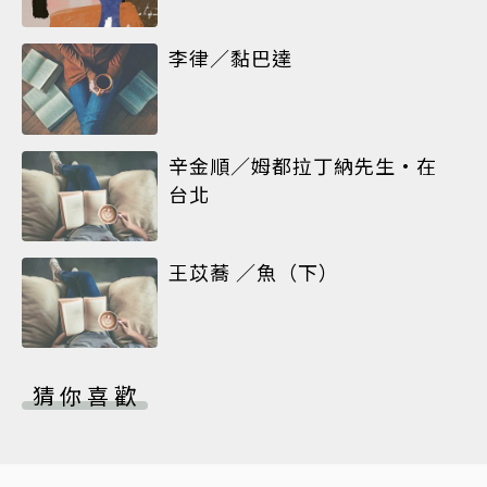
李律／黏巴達
辛金順／姆都拉丁納先生•在
台北
王苡蕎 ／魚（下）
猜你喜歡