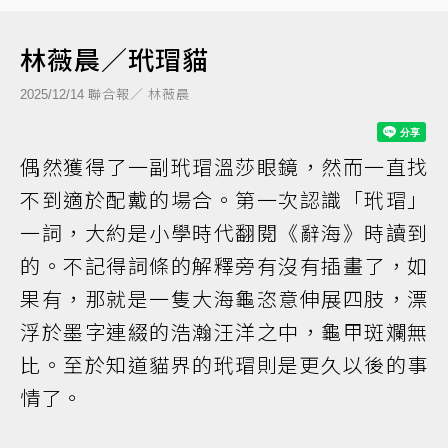
林薇晨／玳瑁貓
聯合報／ 林薇晨
2025/12/14
偶然獲得了一副玳瑁溫莎眼鏡，然而一直找
不到適於配戴的場合。第一次認識「玳瑁」
一詞，大約是小學時代翻閱《辭海》時讀到
的。不記得詞條的解釋旁有沒有插畫了，如
果有，那就是一隻大海龜恣意伸展四肢，漂
浮於墨字連綴的浩瀚汪洋之中，龜甲斑斕無
比。至於知道貓界的玳瑁則是更久以後的事
情了。