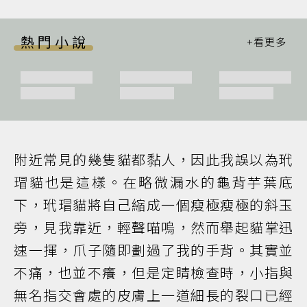
熱門小說
附近常見的幾隻貓都黏人，因此我誤以為玳
瑁貓也是這樣。在略微漏水的龜背芋葉底
下，玳瑁貓將自己縮成一個瘦極瘦極的斜玉
旁，見我靠近，輕聲喵嗚，然而舉起貓掌迅
速一揮，爪子隨即劃過了我的手背。其實並
不痛，也並不癢，但是定睛檢查時，小指與
無名指交會處的皮膚上一道細長的裂口已經