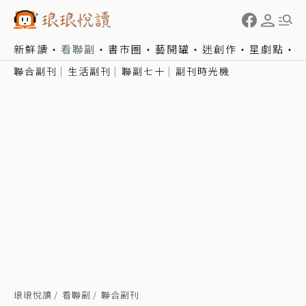
新鮮讀
看聯副
書市圈
藝開罐
迷創作
星劇點
聯合副刊
生活副刊
聯副七十
副刊時光機
琅琅悅讀
看聯副
聯合副刊