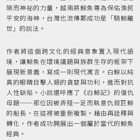
險而神祕的力量，越南將鯨魚尊為保佑漁民
平安的海神，台灣也流傳鄭成功是「騎鯨離
世」的說法。
作者將這個跨文化的經典意象置入現代語
境，讓鯨魚在環境議題與族群生存的框架下
展現新意義，寫成一則現代寓言。白鯨以純
真的眼睛目擊人類的貪婪與功利，進而對抗
人性缺陷。小說還呼應了《白鯨記》的復仇
母題──那位因被弄殘一足而執意仇殺巨鯨
的船長，在這裡被重新複製。藉由再詮釋與
轉化，作者成功開展出一個屬於當代的鯨魚
經典。