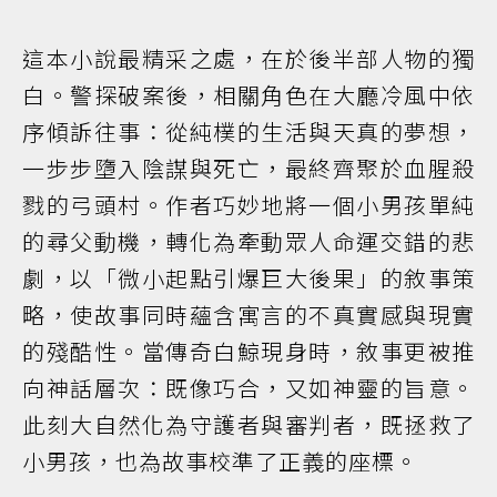
這本小說最精采之處，在於後半部人物的獨
白。警探破案後，相關角色在大廳冷風中依
序傾訴往事：從純樸的生活與天真的夢想，
一步步墮入陰謀與死亡，最終齊聚於血腥殺
戮的弓頭村。作者巧妙地將一個小男孩單純
的尋父動機，轉化為牽動眾人命運交錯的悲
劇，以「微小起點引爆巨大後果」的敘事策
略，使故事同時蘊含寓言的不真實感與現實
的殘酷性。當傳奇白鯨現身時，敘事更被推
向神話層次：既像巧合，又如神靈的旨意。
此刻大自然化為守護者與審判者，既拯救了
小男孩，也為故事校準了正義的座標。