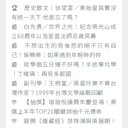
🏆 歷史散文｜徐望雲／秦始皇其實沒
有統一天下 他是忘了嗎？
📰 白先勇／世界之光：紀念佛光山成
立60周年以及星雲法師百歲冥壽
📰 不想出生的背後怨的絕不只有自
己！吳曉樂：如果遇到年輕時的妳
📰 就學個五分鐘不好嗎？半途棄坑學
｜丁維瑀：再見多鄰國
📰 副刊學｜王柄富／張愛玲算不算台
灣作家？1999年台灣文學論戰回顧
🎊 【抽獎】琅琅悅讀周年慶登場！票
選上半年TOP20關鍵詞抽千元禮券
🎊 避開《龍藏經》排隊潮與換展期！