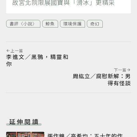
故宮北院限展國寶與「滑冰」更精采
書評〈小說〉
鯨魚
環境保護
奇幻
上一篇
李進文／黑鴉，精靈和
你
下一篇
周紘立／腐慰新解：男
得有怪談
延伸閱讀
張作錦／高希均：五十年的作