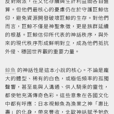
反對兩派，在文化存續與生計利益間各自盤
算。但他們最核心的憂慮仍在於守護巨鯨信
仰，避免資源開發破壞巨鯨的生存。對他們
而言，巨鯨不僅是神聖象徵，更是族群延續
的根基。巨鯨信仰所代表的神話秩序，與外
來的現代秩序形成鮮明對立，成為他們抵抗
外侵、穩固世界觀的重要力量。
鯨魚
的神話性是這本小說的核心。不論是龐
大的體型、稀有的白色，或極低頻率的孤獨
聲響，甚至能與人溝通、供人騎乘的靈性，
都使牠充滿傳奇色彩。這些意象在各國文化
中都有呼應：日本視鯨魚為漁業之神「惠比
壽」的化身，帶來豐收，北歐神話賦予牠危