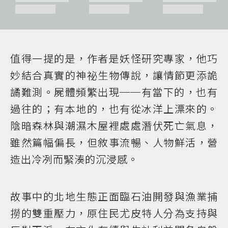
值得一提的是，作者是妖怪研究專家，他巧
妙結合真實的神祕生物傳說，讓情節更添詭
譎難測。屍體頻繁出現──有當下的，也有
過往的；有本地的，也有從冰洋上漂來的。
陰暗森林與潮濕木屋裡處處潛伏死亡氣息，
雖然篇幅偏長，但敘事流暢、人物鮮活，營
造出冷冽而緊湊的沉浸感。
故事中的北地生態正面臨石油開發與漁業捕
撈的雙重壓力，原住民尤皮特人分為支持與