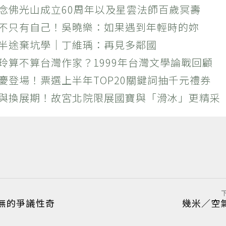
紀念佛光山成立60周年以及星雲法師百歲冥壽
絕不只有自己！吳曉樂：如果遇到年輕時的妳
？半途棄坑學｜丁維瑀：再見多鄰國
玲算不算台灣作家？1999年台灣文學論戰回顧
慶登場！票選上半年TOP20關鍵詞抽千元禮券
潮與換展期！故宮北院限展國寶與「滑冰」更精采
無的爭議性奇
幾米／空