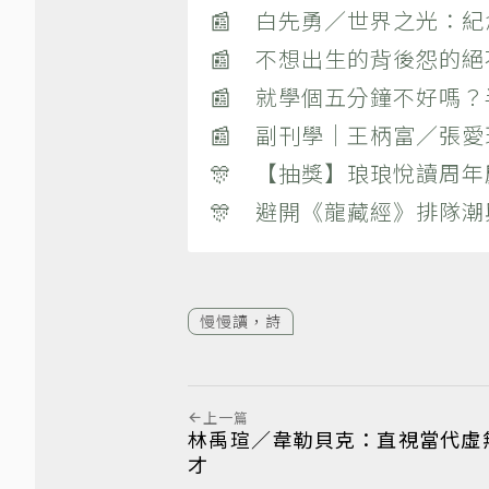
📰 白先勇／世界之光：
📰 不想出生的背後怨的
📰 就學個五分鐘不好嗎
📰 副刊學｜王柄富／張愛
🎊 【抽獎】琅琅悅讀周年
🎊 避開《龍藏經》排隊
慢慢讀，詩
上一篇
林禹瑄／韋勒貝克：直視當代虛
才