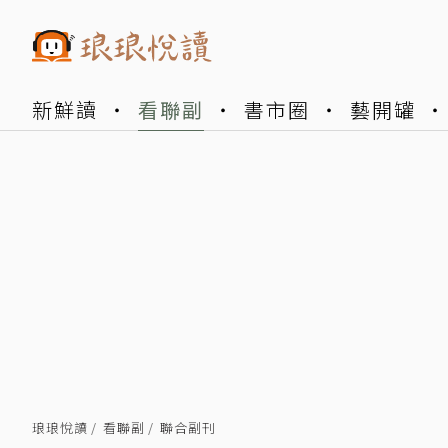
新鮮讀
看聯副
書市圈
藝開罐
琅琅悅讀
看聯副
聯合副刊