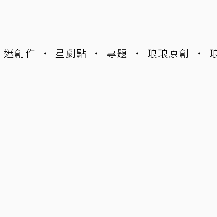
迷創作
星劇點
專題
琅琅原創