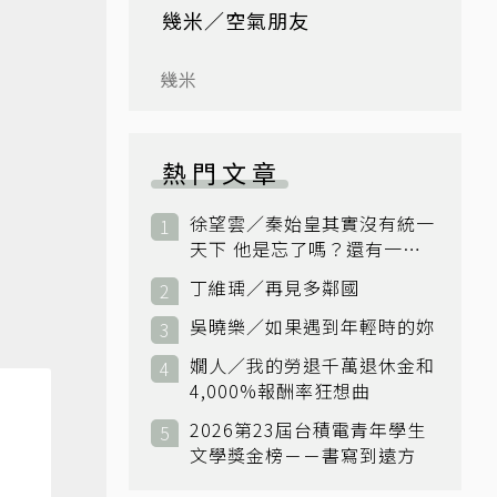
幾米／空氣朋友
幾米
熱門文章
徐望雲／秦始皇其實沒有統一
天下 他是忘了嗎？還有一個
小國：衛國
丁維瑀／再見多鄰國
吳曉樂／如果遇到年輕時的妳
嫺人／我的勞退千萬退休金和
4,000%報酬率狂想曲
2026第23屆台積電青年學生
文學獎金榜－－書寫到遠方