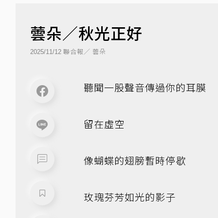
蕓朵／秋光正好
聯合報／ 蕓朵
2025/11/12
聽聞一股聲音傳過你的耳膜
留在虛空
像蝴蝶的翅膀暫時停歇
玫瑰芬芳如光的影子