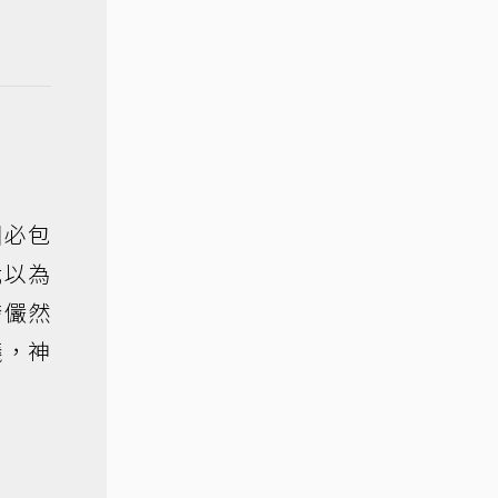
圓必包
我以為
誇儼然
議，神