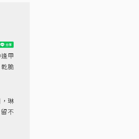
中逢甲
，乾脆
圈，琳
，留不