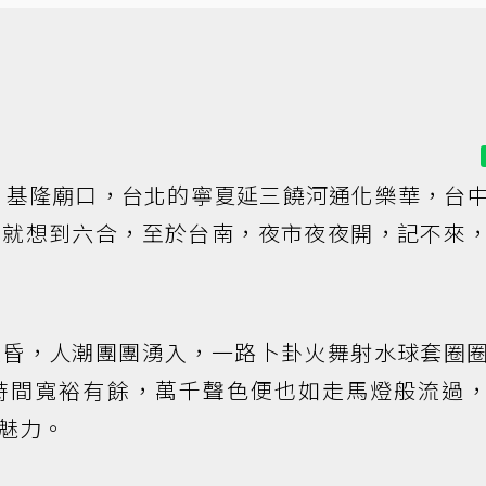
，基隆廟口，台北的寧夏延三饒河通化樂華，台
雄就想到六合，至於台南，夜市夜夜開，記不來
黃昏，人潮團團湧入，一路卜卦火舞射水球套圈
時間寬裕有餘，萬千聲色便也如走馬燈般流過
魅力。