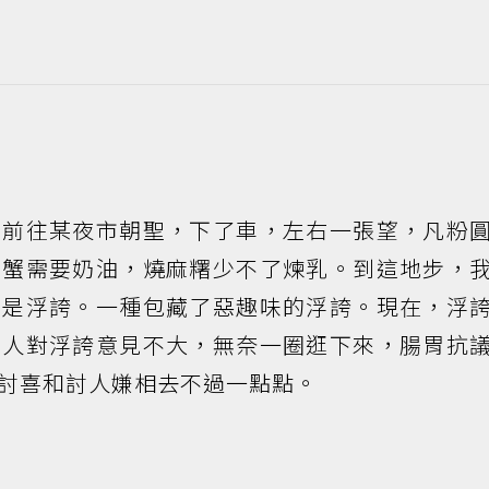
士前往某夜市朝聖，下了車，左右一張望，凡粉
螃蟹需要奶油，燒麻糬少不了煉乳。到這地步，
只是浮誇。一種包藏了惡趣味的浮誇。現在，浮
本人對浮誇意見不大，無奈一圈逛下來，腸胃抗
討喜和討人嫌相去不過一點點。
。