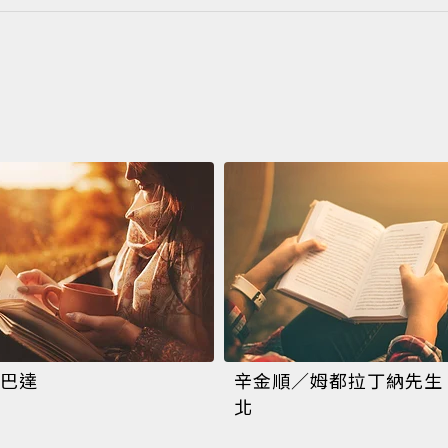
巴達
辛金順／姆都拉丁納先生
北