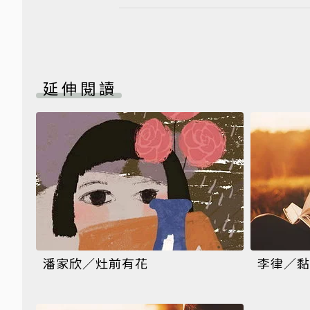
延伸閱讀
潘家欣／灶前有花
李律／黏