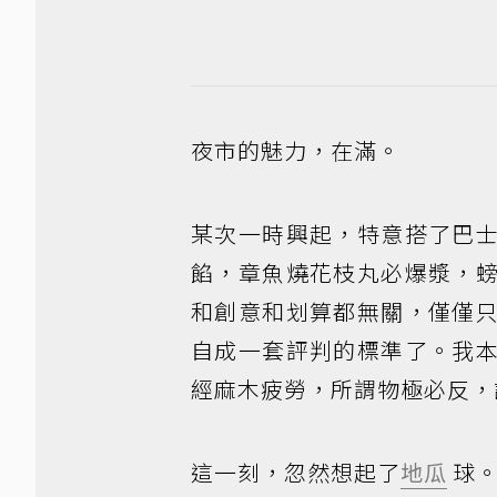
夜市的魅力，在滿。
某次一時興起，特意搭了巴
餡，章魚燒花枝丸必爆漿，
和創意和划算都無關，僅僅
自成一套評判的標準了。我
經麻木疲勞，所謂物極必反，
這一刻，忽然想起了
地瓜
球