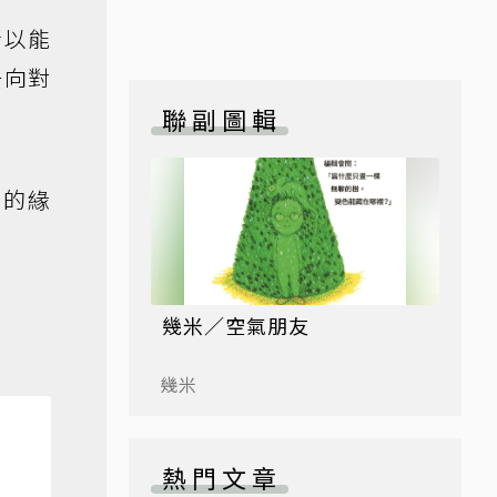
所以能
一向對
聯副圖輯
頭的緣
幾米／空氣朋友
幾米
熱門文章