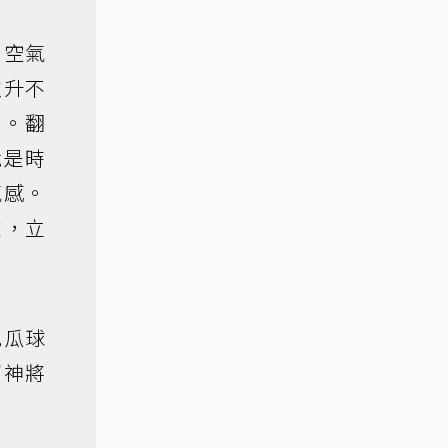
內空氣
火升不
中。翻
就是時
氣感。
來，立
地瓜球
留神將