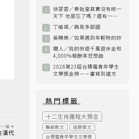
徐望雲／秦始皇其實沒有統一
天下 他是忘了嗎？還有一個
小國：衛國
丁維瑀／再見多鄰國
吳曉樂／如果遇到年輕時的妳
嫺人／我的勞退千萬退休金和
4,000%報酬率狂想曲
2026第23屆台積電青年學生
文學獎金榜－－書寫到遠方
熱門標籤
十二生肖運程大預言
下一篇
聯副散文
話題徵文
在漢代
台積電青年學生文學獎