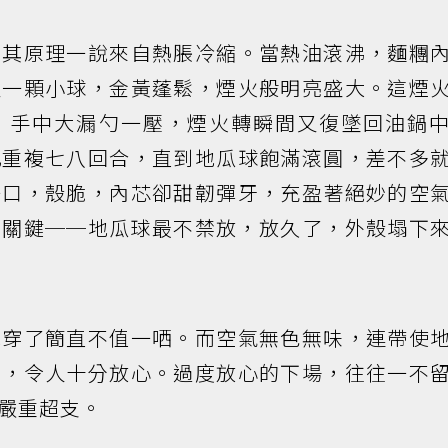
，其原理一說來自熱脹冷縮。當熱油滾沸，麵糰
又一顆小球，金黃蓬鬆，煙火般明亮盛大。這煙
，手中大漏勺一壓，煙火轉瞬間又復墜回油鍋
此重複七八回合，直到地瓜球飽滿滾圓，差不多
一口，殼脆，內芯卻甜韌彈牙，充盈著絕妙的空
的關鍵──地瓜球最不禁放，放久了，外殼塌下
說穿了簡直不值一哂。而空氣無色無味，連帶使
素，令人十分放心。過度放心的下場，往往一不
嚴重超支。