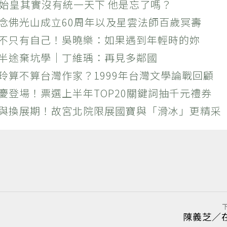
秦始皇其實沒有統一天下 他是忘了嗎？
紀念佛光山成立60周年以及星雲法師百歲冥壽
絕不只有自己！吳曉樂：如果遇到年輕時的妳
？半途棄坑學｜丁維瑀：再見多鄰國
玲算不算台灣作家？1999年台灣文學論戰回顧
慶登場！票選上半年TOP20關鍵詞抽千元禮券
潮與換展期！故宮北院限展國寶與「滑冰」更精采
陳義芝／