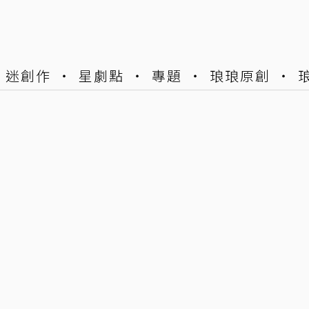
迷創作
星劇點
專題
琅琅原創