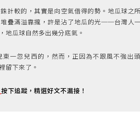
錙銖計較的，其實是向空氣借得的勢。地瓜球之
向堆疊滿溢靠攏，許是沾了地瓜的光──台灣人
，地瓜球自然多出幾分底氣。
兒東一忽兒西的，然而，正因為不跟風不強出
裡留下來了。
s
按下追蹤，精選好文不漏接！