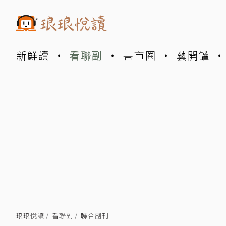
新鮮讀
看聯副
書市圈
藝開罐
琅琅悅讀
看聯副
聯合副刊