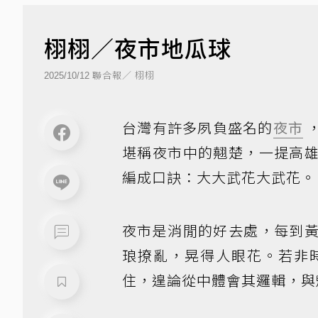
栩栩／夜市地瓜球
聯合報／ 栩栩
2025/10/12
台灣有許多夙負盛名的
夜市
堪稱夜市中的翹楚，一提高
編成口訣：大大武花大武花。
夜市是消閒的好去處，每到
琅撩亂，晃得人眼花。若非
住，遑論從中體會其邏輯，與