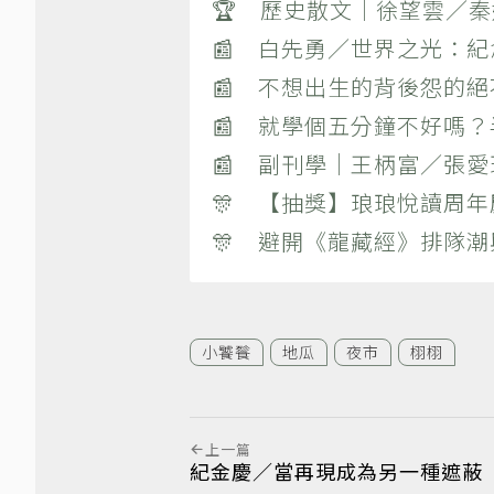
🏆 歷史散文｜徐望雲／
📰 白先勇／世界之光：
📰 不想出生的背後怨的
📰 就學個五分鐘不好嗎
📰 副刊學｜王柄富／張愛
🎊 【抽獎】琅琅悅讀周年
🎊 避開《龍藏經》排隊
小饕餮
地瓜
夜市
栩栩
上一篇
紀金慶／當再現成為另一種遮蔽