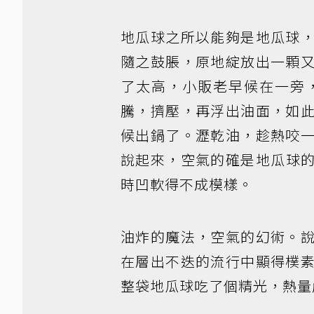
地瓜球之所以能夠是地瓜球
隨之鼓脹，原地綻放出一顆
了太高，小販老早候在一旁
騰，擠壓，再浮出油面，如
候出鍋了。瀝乾油，趁熱咬
說起來，空氣的確是地瓜球
時凹軟得不成模樣。
油炸的魔法，空氣的幻術。
在層出不迭的流行中顯得樸
整袋地瓜球吃了個精光，熱量