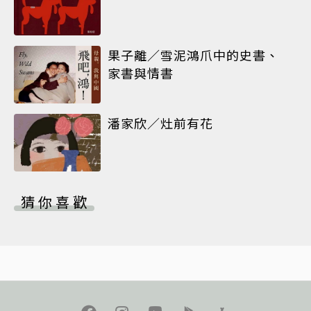
果子離／雪泥鴻爪中的史書、
家書與情書
潘家欣／灶前有花
猜你喜歡