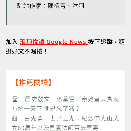
駐站作家：陳栢青、沐羽
加入
琅琅悅讀 Google News
按下追蹤，精
選好文不漏接！
【推薦閱讀】
🏆 歷史散文｜徐望雲／秦始皇其實沒
有統一天下 他是忘了嗎？
📰 白先勇／世界之光：紀念佛光山成
立60周年以及星雲法師百歲冥壽