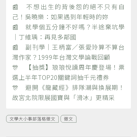
📰 不想出生的背後怨的絕不只有自
己！吳曉樂：如果遇到年輕時的妳
📰 就學個五分鐘不好嗎？半途棄坑學
｜丁維瑀：再見多鄰國
📰 副刊學｜王柄富／張愛玲算不算台
灣作家？1999年台灣文學論戰回顧
🎊 【抽獎】琅琅悅讀周年慶登場！票
選上半年TOP20關鍵詞抽千元禮券
🎊 避開《龍藏經》排隊潮與換展期！
故宮北院限展國寶與「滑冰」更精采
文學大小事部落格徵文
徵文