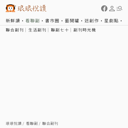
新鮮讀
看聯副
書市圈
藝開罐
迷創作
星劇點
聯合副刊
生活副刊
聯副七十
副刊時光機
琅琅悅讀
看聯副
聯合副刊