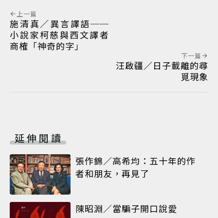
上一篇
施清真／異言譯語──
小說家柯慈與西文譯者
商榷「神奇的字」
下一篇
汪啟疆／日子載離的尋
覓現象
延伸閱讀
張作錦／高希均：五十年的作
者和朋友，再見了
陳昭淵／當騙子開口說愛