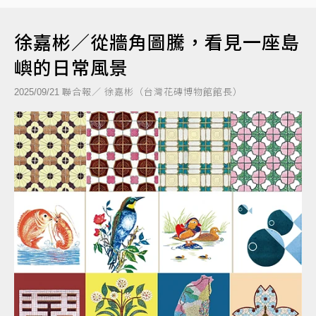
徐嘉彬／從牆角圖騰，看見一座島
嶼的日常風景
聯合報／ 徐嘉彬（台灣花磚博物館館長）
2025/09/21