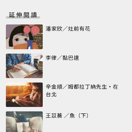
延伸閱讀
潘家欣／灶前有花
李律／黏巴達
辛金順／姆都拉丁納先生•在
台北
王苡蕎 ／魚（下）