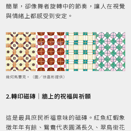
簡單，卻像舞者旋轉中的節奏，讓人在視覺
與情緒上都感受到安定。
幾何馬賽克。（圖／徐嘉彬提供）
2.轉印磁磚｜牆上的祝福與祈願
這是最具庶民祈福意味的磁磚。紅魚紅蝦象
徵年年有餘、鴛鴦代表圓滿長久、翠鳥銜花