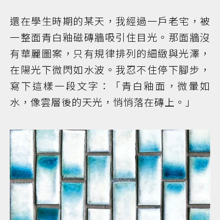
還在學生時期的某天，我經過一戶老宅，被
一整面青白釉磁磚牆吸引住目光。那面牆沒
有華麗圖案，只有規律排列的細緻與光澤，
在陽光下微閃如水波。我忍不住停下腳步，
寫下這樣一段文字：「青白釉面，微暈如
水，像雲層後的天光，悄悄落在磚上。」