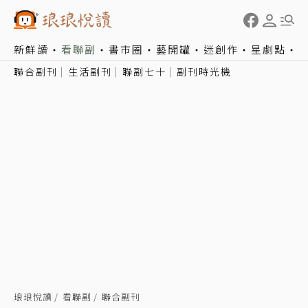
新鮮讀
看聯副
書市圈
藝開罐
迷創作
星劇點
聯合副刊
生活副刊
聯副七十
副刊時光機
琅琅悅讀
看聯副
聯合副刊