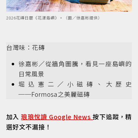
2026花磚日曆《花漾島嶼》。（圖／徐嘉彬提供）
台灣味：花磚
徐嘉彬／從牆角圖騰，看見一座島嶼的
日常風景
堀込憲二／小磁磚、大歷史
──Formosa之美麗磁磚
加入
琅琅悅讀 Google News
按下追蹤，精
選好文不漏接！