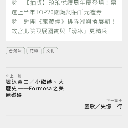
🎊 【抽獎】琅琅悅讀周年慶登場！票
選上半年TOP20關鍵詞抽千元禮券
🎊 避開《龍藏經》排隊潮與換展期！
故宮北院限展國寶與「滑冰」更精采
台灣味
花磚
文化
上一篇
堀込憲二／小磁磚、大
歷史──Formosa之美
麗磁磚
下一篇
靈歌／失憶十行