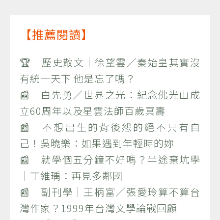
【推薦閱讀】
🏆 歷史散文｜徐望雲／秦始皇其實沒
有統一天下 他是忘了嗎？
📰 白先勇／世界之光：紀念佛光山成
立60周年以及星雲法師百歲冥壽
📰 不想出生的背後怨的絕不只有自
己！吳曉樂：如果遇到年輕時的妳
📰 就學個五分鐘不好嗎？半途棄坑學
｜丁維瑀：再見多鄰國
📰 副刊學｜王柄富／張愛玲算不算台
灣作家？1999年台灣文學論戰回顧