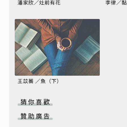
潘家欣／灶前有花
李律／黏
王苡蕎 ／魚（下）
猜你喜歡
贊助廣告