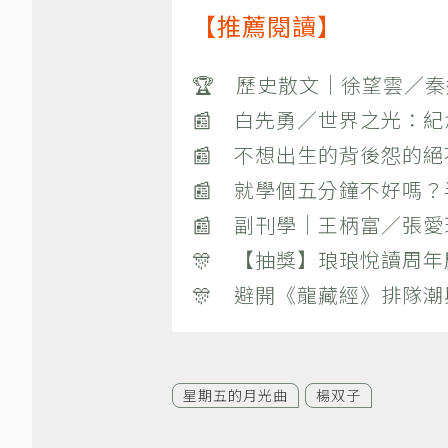
【推薦閱讀】
🏆 歷史散文｜徐望雲／
📰 白先勇／世界之光：
📰 不想出生的背後怨的
📰 就學個五分鐘不好嗎
📰 副刊學｜王柄富／張愛
🎊 【抽獎】琅琅悅讀周年
🎊 避開《龍藏經》排隊
星期五的月光曲
楊双子