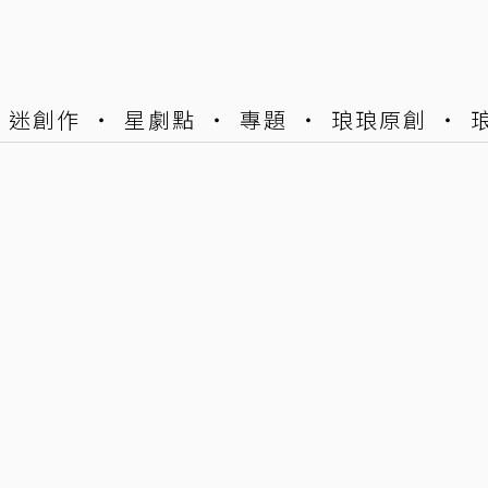
迷創作
星劇點
專題
琅琅原創