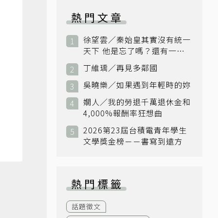
熱門文章
徐望雲／秦始皇其實沒有統一
天下 他是忘了嗎？還有一個
小國：衛國
丁維瑀／再見多鄰國
吳曉樂／如果遇到年輕時的妳
嫺人／我的勞退千萬退休金和
4,000%報酬率狂想曲
2026第23屆台積電青年學生
文學獎金榜－－書寫到遠方
熱門標籤
話題徵文