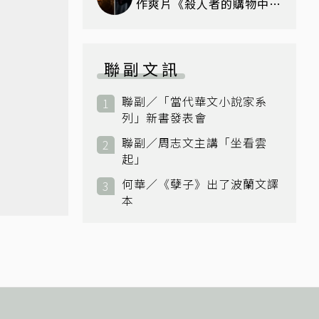
作爽片《殺人者的購物中心
2》回歸，李棟旭復活、打
戲再升級
聯副文訊
聯副／「當代華文小說家系
列」新書發表會
聯副／周志文主講「坐看雲
起」
何華／《孽子》出了波蘭文譯
本