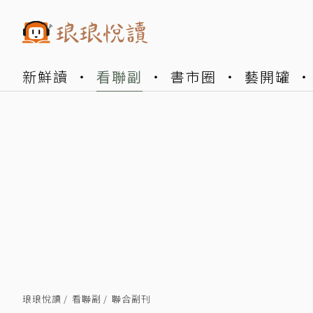
新鮮讀
看聯副
書市圈
藝開罐
琅琅悅讀
看聯副
聯合副刊