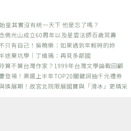
秦始皇其實沒有統一天下 他是忘了嗎？
紀念佛光山成立60周年以及星雲法師百歲冥壽
絕不只有自己！吳曉樂：如果遇到年輕時的妳
？半途棄坑學｜丁維瑀：再見多鄰國
玲算不算台灣作家？1999年台灣文學論戰回顧
慶登場！票選上半年TOP20關鍵詞抽千元禮券
潮與換展期！故宮北院限展國寶與「滑冰」更精采