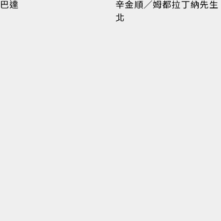
巴達
辛金順／姆都拉丁納先生
北