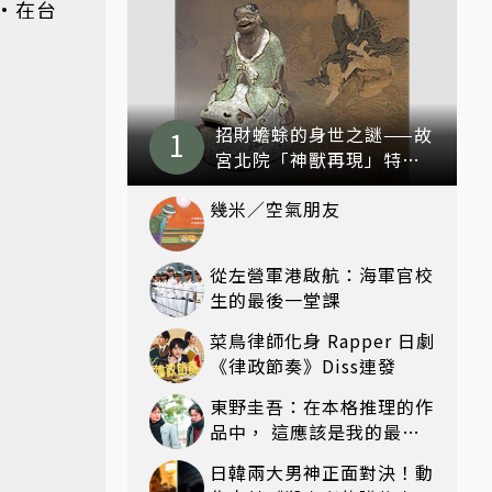
•在台
招財蟾蜍的身世之謎——故
宮北院「神獸再現」特展
看見不一樣的祥瑞
幾米／空氣朋友
從左營軍港啟航：海軍官校
生的最後一堂課
菜鳥律師化身 Rapper 日劇
《律政節奏》Diss連發
東野圭吾：在本格推理的作
品中， 這應該是我的最高
傑作！——《嫌疑犯X的獻
日韓兩大男神正面對決！動
身》