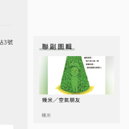
站3號
聯副圖輯
幾米／空氣朋友
幾米