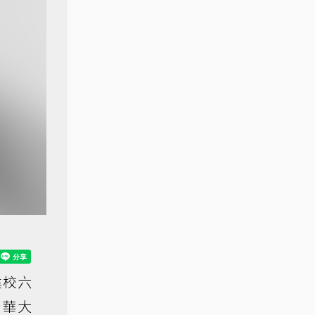
建校六
清華大