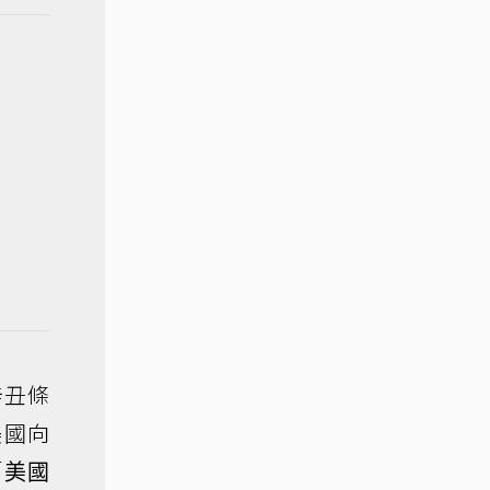
辛丑條
美國向
「
美國