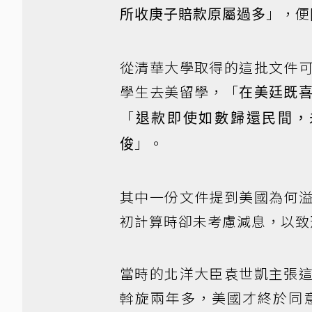
」，便
所收庚子賠款原屬過多
從清華大學取得的這批文件
學生去美留學，「
在美廷既
「
退款即使如數歸還民間，
」。
俊
其中一份文件提到美國為何
初計算時卻未考慮減息，以致
當時的北洋大臣袁世凱主張
斡旋兩年多，美國才終於同