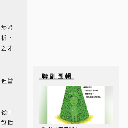
用於派
分析，
窮之才
聯副圖輯
，但當
誠從中
，包括