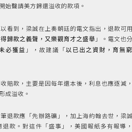
開始聲請美方歸還溢收的款項。
可以看到，梁誠在上奏朝廷的電文指出，退款可
」。電文也
喜得歸款之義聲，又樂觀育才之盛舉
」，故建議「
未必獲益
以已出之資財，育無
溢收賠款，主要是因每年還本後，利息也應逐減
形成溢收。
這筆退款應「先辦路礦」，加上海約翰去世，梁
意退款。對這件「盛事」，美國報紙多有報導