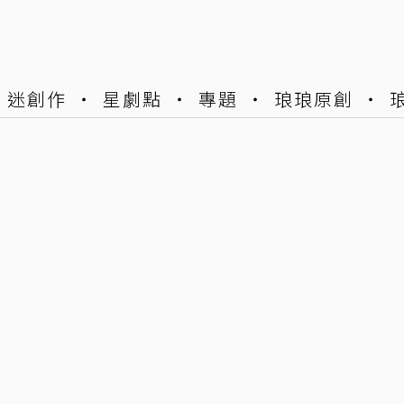
迷創作
星劇點
專題
琅琅原創