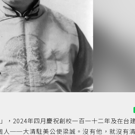
」，2024年四月慶祝創校一百一十二年及在台
個人──大清駐美公使梁誠。沒有他，就沒有