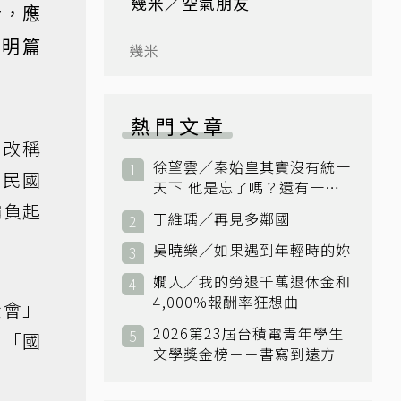
幾米／空氣朋友
者，應
光明篇
幾米
熱門文章
後改稱
徐望雲／秦始皇其實沒有統一
。民國
天下 他是忘了嗎？還有一個
小國：衛國
肩負起
丁維瑀／再見多鄰國
吳曉樂／如果遇到年輕時的妳
嫺人／我的勞退千萬退休金和
4,000%報酬率狂想曲
金會」
2026第23屆台積電青年學生
，「國
文學獎金榜－－書寫到遠方