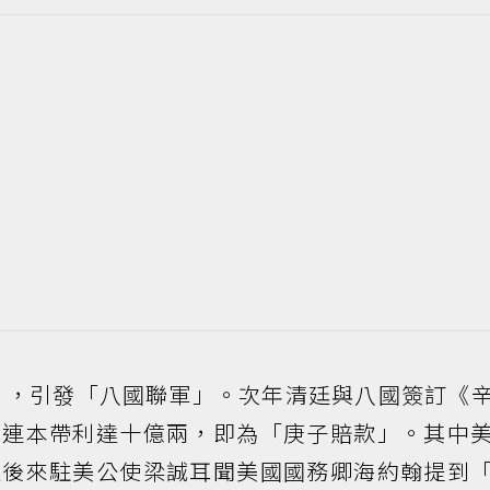
變」，引發「八國聯軍」。次年清廷與八國簽訂《
，連本帶利達十億兩，即為「庚子賠款」。其中
但後來駐美公使梁誠耳聞美國國務卿海約翰提到