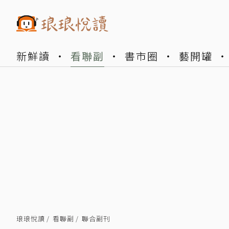
新鮮讀
看聯副
書市圈
藝開罐
琅琅悅讀
看聯副
聯合副刊