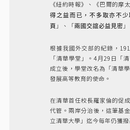
《紐約時報》、《巴爾的摩
得之益而已，不多取亦不少
」、「
」
頁
兩國交誼必益見密
根據我國外交部的紀錄，19
「清華學堂」。4月29日「
成立後，學堂改名為「清華學
發展高等教育的使命。
在清華首任校長羅家倫的促
代管。兩岸分治後，這筆基
立清華大學」迄今每年仍獲撥