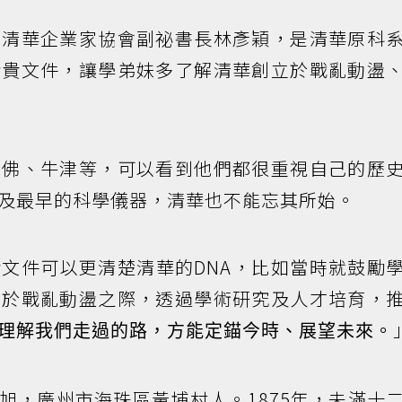
的清華企業家協會副祕書長林彥穎，是清華原科
珍貴文件，讓學弟妹多了解清華創立於戰亂動盪
哈佛、牛津等，可以看到他們都很重視自己的歷
及最早的科學儀器，清華也不能忘其所始。
文件可以更清楚清華的DNA，比如當時就鼓勵
立於戰亂動盪之際，透過學術研究及人才培育，
理解我們走過的路，方能定錨今時、展望未來。
名丕旭，廣州市海珠區黃埔村人。1875年，未滿十