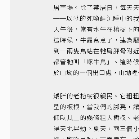
屠宰場。除了禁屠日，每天
──以牠的死喚醒沉睡中的
天午後，常有水牛在榕樹下
這時候，牛最寫意了，連為
到一兩隻鳥站在牠肩胛骨附
都管牠叫「啄牛鳥」。這時
於山坳的一個出口處，山坳裡
矮胖的老榕樹很親民。它粗
型的板根，當我們的腳凳，
仰臥其上的幾條粗大樹杈。
得天地晃動。夏天，兩三個