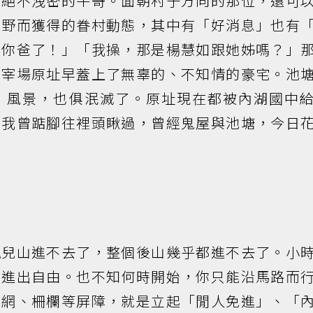
頭絕不洩密的牛哥。面朝村子方向的那位，還可
平野而獲得的眷村動態，其中有「好消息」也有
到你爸了！」「我操，那是楊慧如跟她姊嗎？」
屠宰場原址早蓋上了無辜的、不知情的豪宅。池
」風景，也俱泯滅了。原址現在都被內湖國中
。我曾踮腳往裡頭瞅過，曾經鬼屋與池塘，今日
塊兒山進不去了，整個後山幾乎都進不去了。小
，進出自由。也不知何時開始，你只能沿馬路而
絲網、柵欄等屏障，就是立起「閒人免進」、「