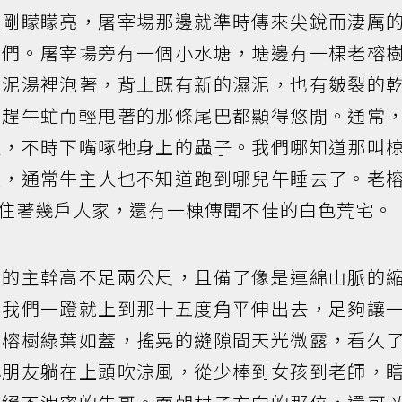
天剛矇矇亮，屠宰場那邊就準時傳來尖銳而淒厲
我們。屠宰場旁有一個小水塘，塘邊有一棵老榕
的泥湯裡泡著，背上既有新的濕泥，也有皴裂的
驅趕牛虻而輕甩著的那條尾巴都顯得悠閒。通常
近，不時下嘴啄牠身上的蟲子。我們哪知道那叫
候，通常牛主人也不知道跑到哪兒午睡去了。老
住著幾戶人家，還有一棟傳聞不佳的白色荒宅。
粗的主幹高不足兩公尺，且備了像是連綿山脈的
讓我們一蹬就上到那十五度角平伸出去，足夠讓
老榕樹綠葉如蓋，搖晃的縫隙間天光微露，看久
小朋友躺在上頭吹涼風，從少棒到女孩到老師，