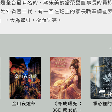
的是全台最有名的、蔣宋美齡當榮譽董事長的貴
吳姓外省官二代，有一回在班上的家長職業調查
」，大為驚訝，從而失笑。
金山夜燈華
《穿成曜妃：
掌心裡的
36E 庶女的選