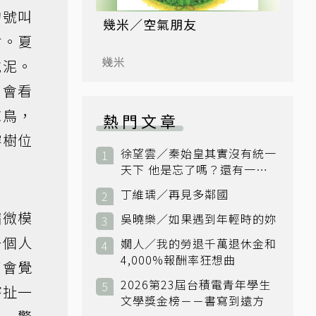
的號叫
幾米／空氣朋友
樹。夏
幾米
乾泥。
，會看
椋鳥，
熱門文章
榕樹位
徐望雲／秦始皇其實沒有統一
天下 他是忘了嗎？還有一個
小國：衛國
丁維瑀／再見多鄰國
縮微模
吳曉樂／如果遇到年輕時的妳
一個人
嫺人／我的勞退千萬退休金和
4,000%報酬率狂想曲
了會覺
2026第23屆台積電青年學生
瞎扯一
文學獎金榜－－書寫到遠方