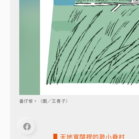
番仔坡。（圖╱王春子）
▋天地寬闊裡的渺小眷村