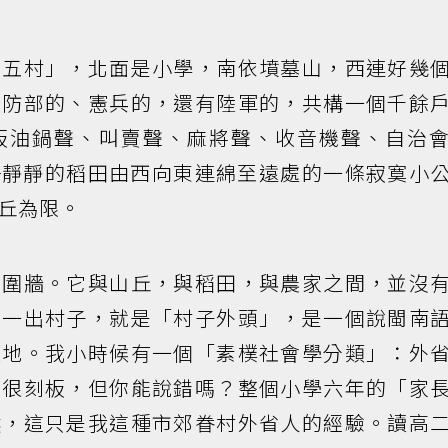
劇五村」，北面是小學，南依墳墓山，西連好幾
國防部的、憲兵的，還有陸軍的，共構一個千餘
板油鍋聲、叫賣聲、麻將聲、收音機聲、自治
─靜靜的稻田由西向東連綿至遠處的一條寂寞小
丘為限。
沒圍牆。它與山丘，與稻田，與農家之間，並沒
，一出村子，就是「村子外頭」，是一個說閩南
天地。我小時候有一個「素樸社會學分類」：外
來很刻板，但你能說錯嗎？整個小學六年的「家
然，這只是我這種市郊眷村外省人的經驗。讀高