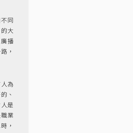
個不同
戶的大
會廣播
公路，
有人為
語的、
省人是
長職業
二時，