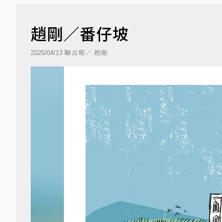
趙剛／番仔坡
聯合報／ 趙剛
2025/04/13