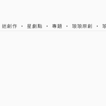
迷創作
星劇點
專題
琅琅原創