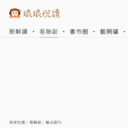
新鮮讀
看聯副
書市圈
藝開罐
琅琅悅讀
看聯副
聯合副刊