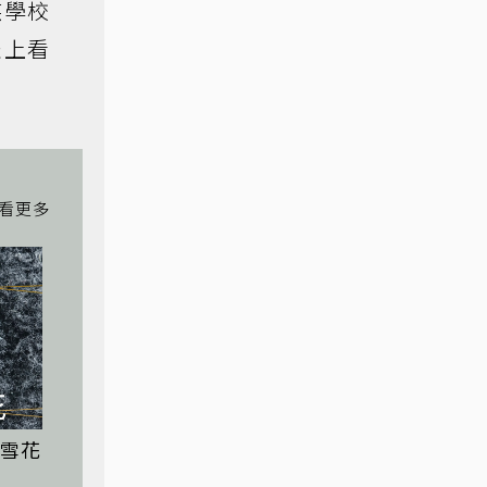
族學校
表上看
雪花