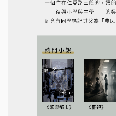
一個住在仁愛路三段的，讀
──復興小學與中學──的
到竟有同學標記其父為「農民
熱門小說
《繁榮都市》
《審視》