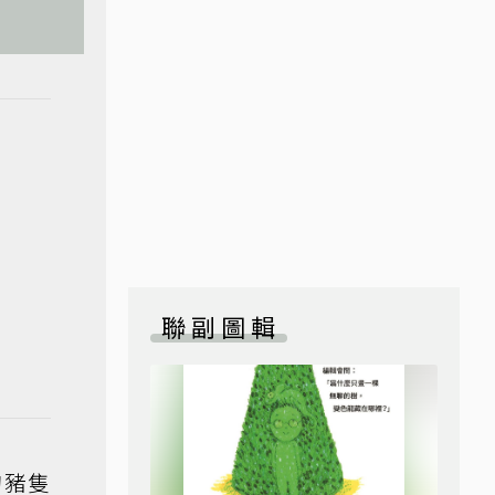
聯副圖輯
的豬隻