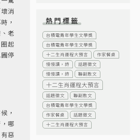
以一驚
「壞消
熱門標籤
那時，
塘、老
台積電青年學生文學獎
給圈起
台積電青年學生文學獎
花圃停
十二生肖運程大預言
作家餐桌
慢慢讀，詩
話題徵文
慢慢讀，詩
聯副散文
十二生肖運程大預言
話題徵文
聯副散文
台積電青年學生文學獎
時候，
作家餐桌
話題徵文
行，哪
十二生肖運程大預言
內有惡