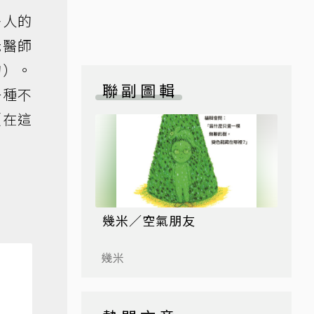
多人的
老醫師
的）。
聯副圖輯
一種不
（在這
幾米／空氣朋友
幾米