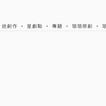
迷創作
星劇點
專題
琅琅原創