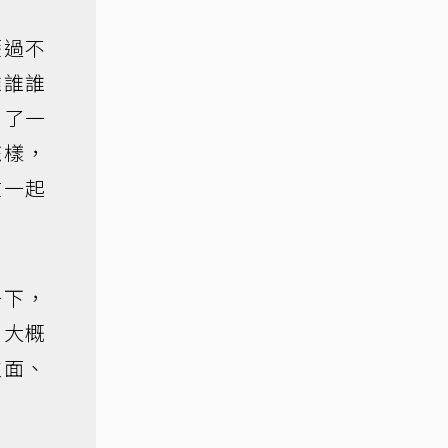
歷過不
誰誰誰
出了一
怎樣，
在一起
一下，
，大概
次面、