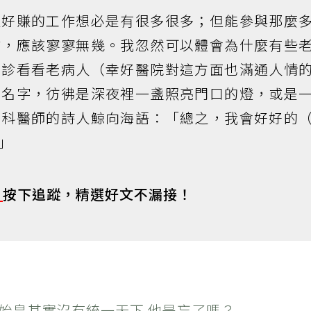
生好賺的工作想必是有很多很多；但能參與那麼
業，應該寥寥無幾。我忽然可以體會為什麼有些
個診看看老病人（幸好醫院對這方面也滿通人情
悉名字，彷彿是深夜裡一盞照亮門口的燈，或是
神科醫師的詩人鯨向海語：「總之，我會好好的
」
s
按下追蹤，精選好文不漏接！
秦始皇其實沒有統一天下 他是忘了嗎？