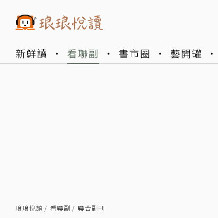
新鮮讀
看聯副
書市圈
藝開罐
琅琅悅讀
看聯副
聯合副刊