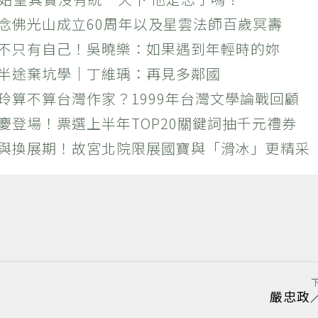
紀念佛光山成立60周年以及星雲法師百歲冥壽
絕不只有自己！吳曉樂：如果遇到年輕時的妳
？半途棄坑學｜丁維瑀：再見多鄰國
玲算不算台灣作家？1999年台灣文學論戰回顧
慶登場！票選上半年TOP20關鍵詞抽千元禮券
潮與換展期！故宮北院限展國寶與「滑冰」更精采
嚴忠政