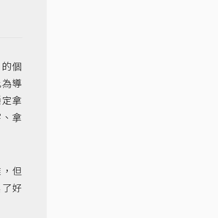
係的個
此為導
穩定拿
字、拿
雜，但
換了好