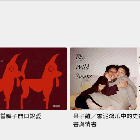
當騙子開口說愛
果子離／雪泥鴻爪中的史
書與情書