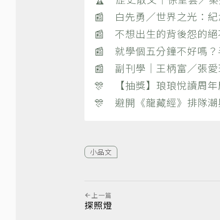
📰 白先勇／世界之光：
📰 不想出生的背後怨的
📰 就學個五分鐘不好嗎
📰 副刊學｜王柄富／張愛
🎊 【抽獎】琅琅悅讀周年
🎊 避開《龍藏經》排隊
小品文
上一篇
探照燈