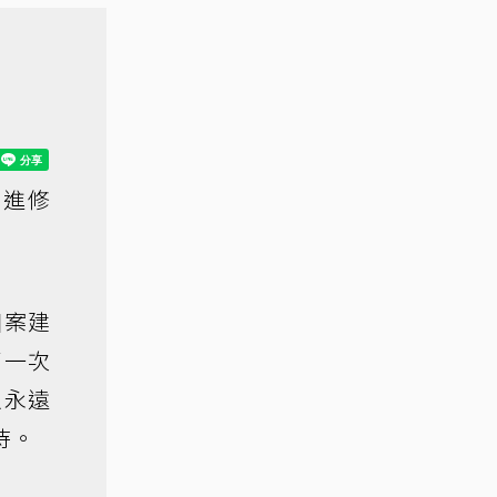
國進修
個案建
了一次
以永遠
待。