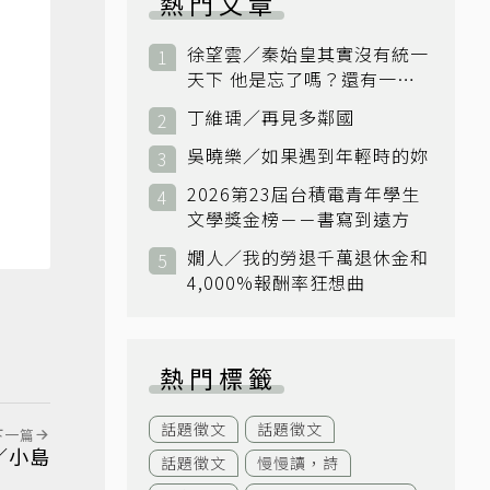
熱門文章
徐望雲／秦始皇其實沒有統一
天下 他是忘了嗎？還有一個
小國：衛國
丁維瑀／再見多鄰國
吳曉樂／如果遇到年輕時的妳
2026第23屆台積電青年學生
文學獎金榜－－書寫到遠方
嫺人／我的勞退千萬退休金和
4,000%報酬率狂想曲
熱門標籤
話題徵文
話題徵文
下一篇
／小島
話題徵文
慢慢讀，詩