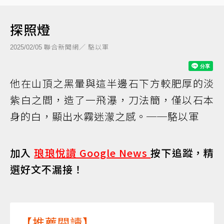
探照燈
聯合新聞網／ 駱以軍
2025/02/05
他在山頂之黑暈與這半邊石下方較肥厚的淡
紫白之間，造了一飛瀑，刀法簡，僅以石本
身的白，顯出水霧迷濛之感。──駱以軍
加入
琅琅悅讀 Google News
按下追蹤，精
選好文不漏接！
【推薦閱讀】