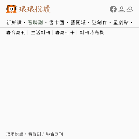
新鮮讀
看聯副
書市圈
藝開罐
迷創作
星劇點
聯合副刊
生活副刊
聯副七十
副刊時光機
琅琅悅讀
看聯副
聯合副刊