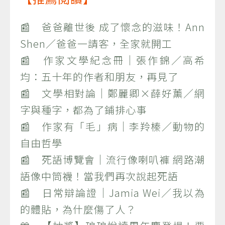
📰 爸爸離世後 成了懷念的滋味！Ann
Shen／爸爸一請客，全家就開工
📰 作家文學紀念冊｜張作錦／高希
均：五十年的作者和朋友，再見了
📰 文學相對論｜鄭麗卿×薛好薰／網
字與種字，都為了鋪排心事
📰 作家有「毛」病｜李羚榛／動物的
自由哲學
📰 死語博覽會｜流行像喇叭褲 網路潮
語像中筒襪！當我們再次說起死語
📰 日常辯論證｜Jamia Wei／我以為
的體貼，為什麼傷了人？