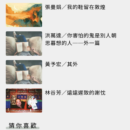
張曼娟／我的鞋留在敦煌
洪萬達／你害怕的鬼是別人朝
思暮想的人──外一篇
黃予宏／其外
林谷芳／遠遠遲致的謝忱
猜你喜歡