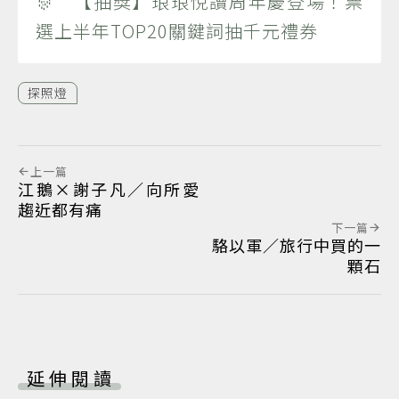
🎊 【抽獎】琅琅悅讀周年慶登場！票
選上半年TOP20關鍵詞抽千元禮券
探照燈
上一篇
江鵝×謝子凡／向所愛
趨近都有痛
下一篇
駱以軍／旅行中買的一
顆石
延伸閱讀