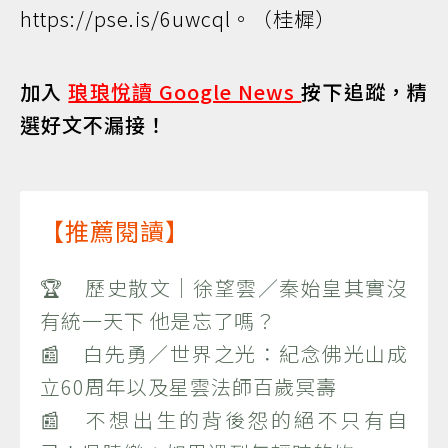
https://pse.is/6uwcql。（桂樨）
加入
琅琅悅讀 Google News
按下追蹤，精
選好文不漏接！
【推薦閱讀】
🏆 歷史散文｜徐望雲／秦始皇其實沒
有統一天下 他是忘了嗎？
📰 白先勇／世界之光：紀念佛光山成
立60周年以及星雲法師百歲冥壽
📰 不想出生的背後怨的絕不只有自