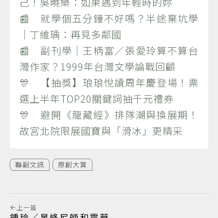
己！吳曉樂：如果遇到年輕時的妳
📰 就學個五分鐘不好嗎？半途棄坑學
｜丁維瑀：再見多鄰國
📰 副刊學｜王柄富／張愛玲算不算台
灣作家？1999年台灣文學論戰回顧
🎊 【抽獎】琅琅悅讀周年慶登場！票
選上半年TOP20關鍵詞抽千元禮券
🎊 避開《龍藏經》排隊潮與換展期！
故宮北院限展國寶與「滑冰」更精采
聯副文訊
原創大賞
上一篇
鍾玲／杲峰尼師和震華