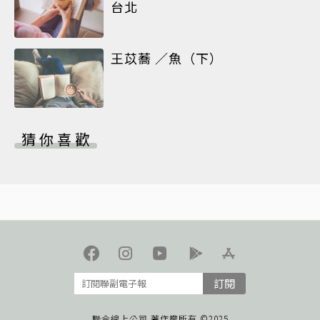
台北
王苡蕎 ／魚（下）
猜你喜歡
訂閱
聯合線上公司 著作權所有 ©2025