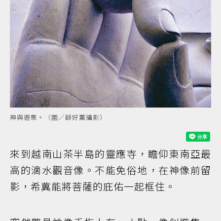
神與遊隼。（圖／薛好薰攝影）
來到越南山茶半島的靈應寺，瞻仰東南亞最
高的滴水觀音像。不能免俗地，在神像前留
影，希冀能將菩薩的庇佑一起框住。