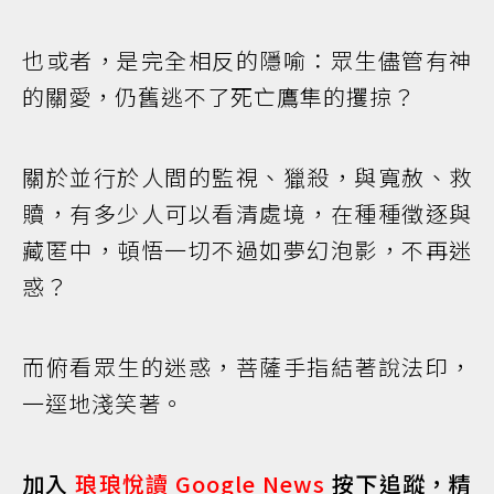
也或者，是完全相反的隱喻：眾生儘管有神
的關愛，仍舊逃不了死亡鷹隼的攫掠？
關於並行於人間的監視、獵殺，與寬赦、救
贖，有多少人可以看清處境，在種種徵逐與
藏匿中，頓悟一切不過如夢幻泡影，不再迷
惑？
而俯看眾生的迷惑，菩薩手指結著說法印，
一逕地淺笑著。
加入
琅琅悅讀 Google News
按下追蹤，精