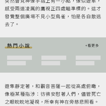
突然瞥見神像手指上有一小點，像似遊隼，
感受兩道凌厲的鷹視正四處瞄準標的。這才
發覺整個廣場不見小型鳥雀，怕是各自散逃
去了。
熱門小說
遊隼靜定著，和觀音菩薩一起從高處俯瞰，
像極某種指涉：彷彿安慰著人們，儘管死亡
之眼眈眈地凝視，所幸有神在旁慈悲照看。