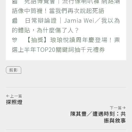
📰 死語博覽會｜流行像喇叭褲 網路潮
語像中筒襪！當我們再次說起死語
📰 日常辯論證｜Jamia Wei／我以為
的體貼，為什麼傷了人？
🎊 【抽獎】琅琅悅讀周年慶登場！票
選上半年TOP20關鍵詞抽千元禮券
剪影
上一篇
探照燈
下一篇
陳其豐／遭遇時刻：共
振與敘事