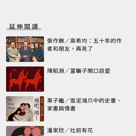
延伸閱讀
張作錦／高希均：五十年的作
者和朋友，再見了
陳昭淵／當騙子開口說愛
果子離／雪泥鴻爪中的史書、
家書與情書
潘家欣／灶前有花