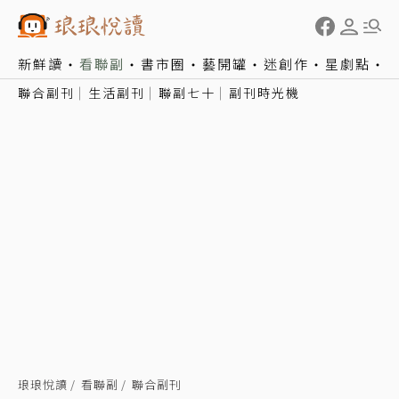
新鮮讀
看聯副
書市圈
藝開罐
迷創作
星劇點
聯合副刊
生活副刊
聯副七十
副刊時光機
琅琅悅讀
看聯副
聯合副刊