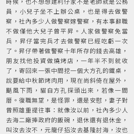
時候，也不想想建利仔家不是老師就是公務
員，小兒子坐不上辦公桌，也是得去做警
察，社內多少人做警察嫁警察，有本事辭職
不做僅他大兒子曾平昇。人家做警察免當
兵，昇仔當完兵才去做警察已經吃虧一次
了。昇仔帶著做警察十年所存的錢去高雄，
朋友找他投資做燒烤店，一年半不到就收
了，寄回來一張中間挖一個大方孔的鐵桌，
說要給中秋節烤肉用，現在尚斜倚在屋外，
颳風下雨，貓自方孔探頭出來，若像一間
厝。復職無望，是怪罪，還是安慰，妻子對
曾照雄重提往事：就像汝以前，社內多少人
去海二廠捧政府的飯碗，退休還有退休金，
叫汝去汝不，元龍仔招汝去基隆討海，汝也