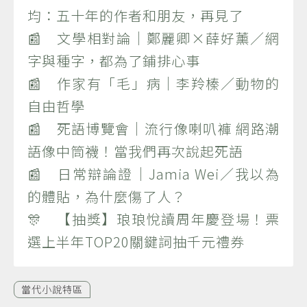
均：五十年的作者和朋友，再見了
📰 文學相對論｜鄭麗卿×薛好薰／網
字與種字，都為了鋪排心事
📰 作家有「毛」病｜李羚榛／動物的
自由哲學
📰 死語博覽會｜流行像喇叭褲 網路潮
語像中筒襪！當我們再次說起死語
📰 日常辯論證｜Jamia Wei／我以為
的體貼，為什麼傷了人？
🎊 【抽獎】琅琅悅讀周年慶登場！票
選上半年TOP20關鍵詞抽千元禮券
當代小說特區