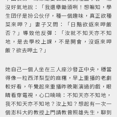
沒好氣地說：「我還舉鋤頭咧！想嘛知，學
生囝仔是扮公伙仔，種一個趣味，真正欲種
菜來呷？」妻子又問：「日黯欲返來呷飯
否？」導致他反彈：「汝就不知天亦不知
地，是去學校上課，不是開會，沒返來呷
飯？欲去呷土？」
她自己一個人坐在三人座沙發正中央，穩當
得像一粒西洋梨型的麻糬，早上重播的老劇
較好看，午覺起來重播昨晚剛演過的戲，眼
睛看穿電視，心口喃喃：不知天亦不知地，
我不知天亦不知地？汝上知？想起有一次一
個澎科大的教授上門請教曾照雄先生，聊到