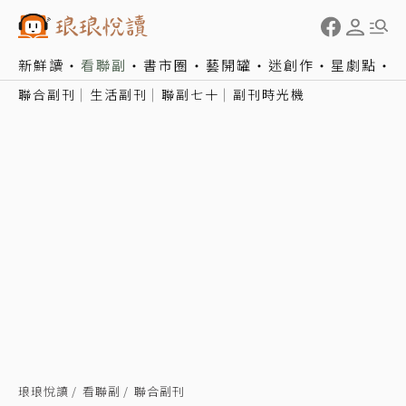
新鮮讀
看聯副
書市圈
藝開罐
迷創作
星劇點
聯合副刊
生活副刊
聯副七十
副刊時光機
琅琅悅讀
看聯副
聯合副刊