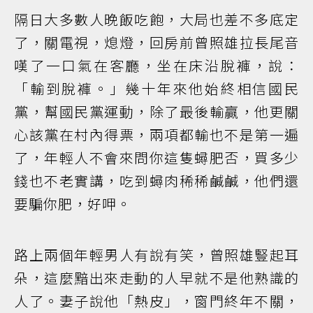
隔日大多數人晚飯吃飽，大局也差不多底定
了，關電視，熄燈，回房前曾照雄拉長尾音
嘆了一口氣在客廳，坐在床沿脫褲，說：
「輸到脫褲。」幾十年來他始終相信國民
黨，幫國民黨運動，除了最後輸贏，他更關
心該黨在村內得票，兩項都輸也不是第一遍
了，年輕人不會來問你這隻蟳肥否，買多少
錢也不老實講，吃到蟳肉稀稀鹹鹹，他們還
要騙你肥，好呷。
路上兩個年輕男人有說有笑，曾照雄豎起耳
朵，這麼黯出來走動的人早就不是他熟識的
人了。妻子說他「熱皮」，窗門終年不關，