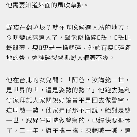
他需要知道外面的風吹草動。
野貓在翻垃圾？就在昨晚候選人站的地方，
今晚變成落選人了，聲像似掐碎𧉽殼，𧉽殼比
蟳殼薄，瘦𧉽更是一掐就碎，外頭有瘦𧉽碎滿
地的聲，這種碎裂聲抓蟳人聽著不爽。
他在台北的女兒問：「阿爸，汝講戆一世，
是世界的世，還是姿勢的勢？」他跑去建利
仔家拜託人家關說好讓曾平昇回去做警察，
這叫戇一勢，他家昇仔那不用說，絕對是戇
一世，跟昇仔同時做警察的，已經快要退休
了，二十年，旗子搖一搖，凍蒜喊一喊，選