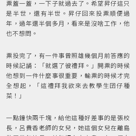
票蓋一蓋，一下子就過去了。希望昇仔這只
是半世，還有半世。昇仔回來投票順便過
年，過年還半個多月，看來是沒啥工作，他
也不想問。
票投完了，有一件事曾照雄幾個月前答應的
時候記誦：「就選了彼禮拜。」開票的時候
他想到一件什麼事很重要，輸票的時候才完
全想起，「這禮拜我欲來去教學生囝仔種
菜！」
一點鐘快兩千塊，給他這種好差事的是張校
長，呂貴香老師的女兒，她這個女兒在離島