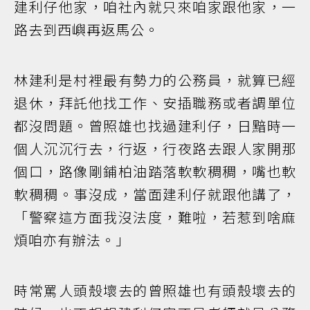
建利仔他家，咱社內就只來咱家跟他家，一
路去到西嶼再返馬公。
林建利是村裡最有勢力的公務員，就算已經
退休，拜託他找工作、安插職務或者調單位
都沒問題。曾照雄也找過建利仔，日黯時一
個人沉沉行去，行返，行夜路去跟人家開那
個口，路像剛鋪柏油踏落軟軟稠稠，嘴也軟
軟稠稠。事沒成，當面建利仔就跟他講了，
「警察這方面我沒法度，難啦，若惹到啥麻
煩咱亦有辦法。」
時常罵人頭殼壞去的曾照雄也有頭殼壞去的