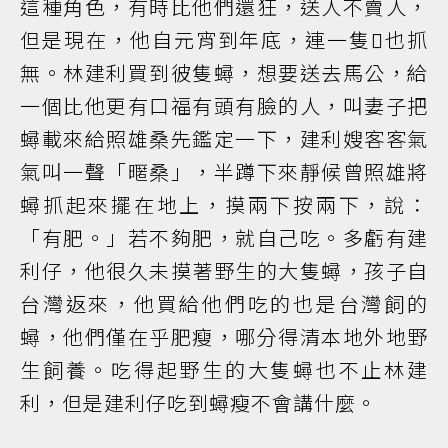
這種角色，有時比他們還狂，送人不賣人，
但是現在，他自元宵到年底，連一隻𧉽也抓
無。林建利買到彼隻蟳，想要送去馬公，給
一個比他更有口福有頭有臉的人，叫妻子把
蟳載來給照雄桑先鑑定一下，建利嫂客客氣
氣叫一聲「暱桑」，半蹲下來靜候曾照雄將
蟳抓起來擺在地上，摸兩下按兩下，說：
「有肥。」若不夠肥，就自己吃。多虧有建
利仔，他很久未摸著野生的大隻蟳，孩子自
台灣返來，他買給他們吃的也是台灣飼的
蟳，他們僅在乎肥瘦，哪分得清本地外地野
生飼養。吃得起野生的大隻蟳也不止林建
利，但是建利仔吃到蟳瘦不會講什麼。