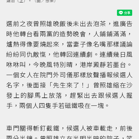
湖泊（上）。（圖／想樂）
選前之夜曾照雄晚飯後未出去泡茶，進廣告
時他轉台看兩黨的造勢晚會，人鋪鋪滿滿，
爐熱得像要燒起來，當妻子像名嘴那樣議論
紛紛同仇敵愾，他轉回連續劇。連續幾日風
咻咻叫，今晚風特別晴，港岸澱靜若墨台。
一個女人在院門外司儀那樣放聲播報候選人
名字，後面接「先生來了！」曾照雄縮在沙
發上的腳馬上放落，趕緊出去跟候選人握
手，兩個人四隻手若磁鐵吸在一塊。
車門關得斬釘截鐵，候選人被車載走，前後
兩分半鐘。曾照雄立在半明半暗的院子，笑