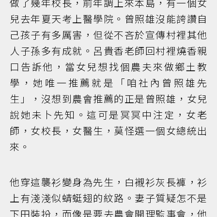
做了幾年校長，前年調上來本島，有一個女
兒去年夏天考上醫學院。曾照雄沒能誇讚自
己孩子有多厲害，但從不吝於宣傳村裡其他
人子孫多有成就。呂貴香老師回村裡燒香親
口告訴他，當女兒想找個農夫來做鄉土教
學，她唯一推薦就是「咱社內曾照雄先
生」，沒想到農會推薦的正是曾照雄，女兒
說她未卜先知。這可是冥冥中注定，女老
師，女校長，女醫生，莫怪選一個女總統出
來。
他穿這襲衫變身為先生，白襯衫灰長褲，衫
上有淺淺似蜻蜓翅的紋路。妻子質疑怎不是
下田裝扮，而像是要去農會開理監事會，他