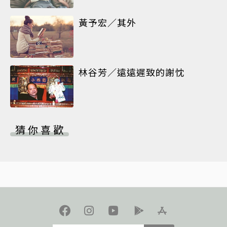
黃予宏／其外
林谷芳／遠遠遲致的謝忱
猜你喜歡