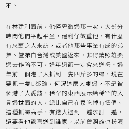
不。
在林建利面前，他僅卑微過那一次，大部分
時間他們平起平坐，建利仔敬重他，有什麼
有來頭之人來訪，或者他那些事業有成的弟
弟、堂弟自台灣或美國返來，非得請照雄桑
過去作陪不可，逢年過節一定會來送禮。過
年前一個港子人抓到一隻四斤多的蟳，現在
要抓一隻𧉽都難，何況這麼大隻蟳，不是彼
個港子人愛錢，稀罕的東西展示給稀罕的人
見過世面的人，總比自己在家吃掉有價值。
這種抓蟳高手，有錢人遇到一遍求討一遍，
還要看他歡喜送到誰家。以前曾照雄也扮演