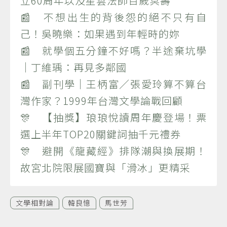
立60周年以及星雲法師百歲冥壽
📰 不想出生的背後怨的絕不只有自
己！吳曉樂：如果遇到年輕時的妳
📰 就學個五分鐘不好嗎？半途棄坑學
｜丁維瑀：再見多鄰國
📰 副刊學｜王柄富／張愛玲算不算台
灣作家？1999年台灣文學論戰回顧
🎊 【抽獎】琅琅悅讀周年慶登場！票
選上半年TOP20關鍵詞抽千元禮券
🎊 避開《龍藏經》排隊潮與換展期！
故宮北院限展國寶與「滑冰」更精采
文學相對論
韓良憶
馬世芳