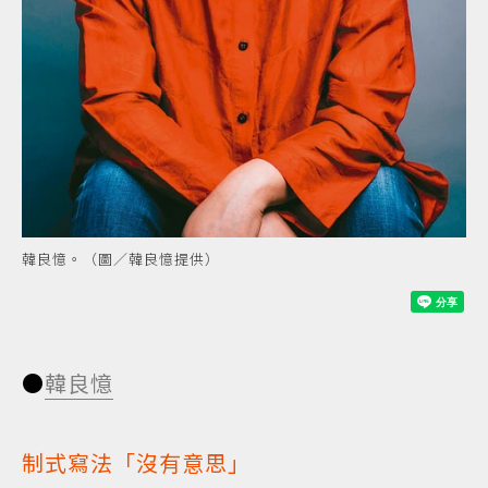
韓良憶。（圖／韓良憶提供）
●
韓良憶
制式寫法「沒有意思」