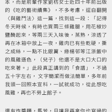
本，而是前輩作家劉枋女士近四十年前出版
的《吃的藝術續集》，不多考慮，逕自翻開
〈與雞鬥法〉這一篇，找到這一段：「記得
冬天時候，有時也買兩三條雞腿，用花椒炒
鹽醃起來，等兩三天入味後，蒸熟，涼透了
再在冰箱中放上一夜，雞肉已有些乾硬，撕
之成絲，一點不比銀翼、綠楊邨等江浙飯中
的風雞遜色，（兒子）他還不是大口大口的
吃來著。」此段真正講到的「食譜」，不過
五十字左右， 文字簡潔而做法簡單，多年前
我頭一回照本宣科，一試就成功，從此想吃
風雞，再也不勞上館子。
還有炸醬麵，馬芳，且讓我再拿你也寫過的