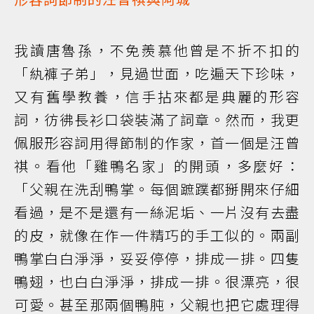
我讀唐魯孫，不免羨慕他曾是不折不扣的
「紈褲子弟」，見過世面，吃遍天下珍味，
又有舊學教養，信手拈來都是典麗的形容
詞，彷彿長衫口袋裝滿了詞章。然而，我更
佩服形容詞用得節制的作家，首一個是汪曾
祺。看他「雞鴨名家」的開頭，多麼好：
「父親在洗刮鴨掌。每個蹠蹼都掰開來仔細
看過，是不是還有一絲泥垢、一片沒有去盡
的皮，就像在作一件精巧的手工似的。兩副
鴨掌白白淨淨，妥妥停停，排成一排。四隻
鴨翅，也白白淨淨，排成一排。很漂亮，很
可愛。甚至那兩個鴨肫，父親也把它處理得