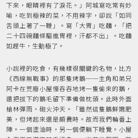
下來，眼睛裡有了淚花。」阿城寫吃常有妙
喻，吃到極辣的菜，不用辣字，卻說「如同
舌頭上著了一鞭」。寫「大胃」吃麵，「把
二十四碗麵條驅進胃裡，汗都不出」。吃麵
如趕牛，生動極了。
小說裡的吃食，有幾樣很關鍵的名物，比方
《西線無戰事》的那隻烤鵝──主角和弟兄
阿卡在荒廢小屋慢吞吞地烤一隻偷來的鵝，
還把拔下的鵝毛留下準備做枕頭。此時外面
槍林彈雨，砲火沖天。「雖然這隻鵝鮮嫩肥
美，但烤起來還是頗費時。故而我們輪番上
陣。一個塗油時，另一個便躺下睡覺。小屋