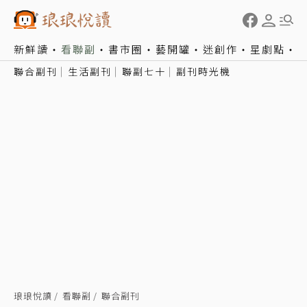
新鮮讀
看聯副
書市圈
藝開罐
迷創作
星劇點
聯合副刊
生活副刊
聯副七十
副刊時光機
琅琅悅讀
看聯副
聯合副刊