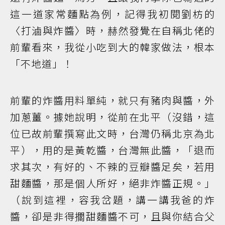
這一道家常麵點為例，記得我初閱劉枋的
〈打滷與炸醬〉時，赫然發覺在自稱北佬的
前輩看來，我從小吃到大的韓家做法，根本
「不地道」！
前輩的炸醬用料單純，就只有豬肉與醬，外
加蔥薑。據她說明，從前在北平（沒錯，這
位已故前輩撰寫此文時，台灣仍稱北京為北
平），用的是黃乾醬，台灣無此醬，「退而
求其次，有好的、不辣的豆瓣醬足矣，若用
甜麵醬，那是個人所好，絕非炸醬正規。」
（說到這裡，容我岔題，講一講我爸的炸
醬，卻是非得擱甜麵醬不可，且與你結合父