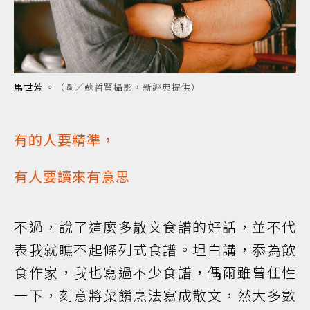
馬世芳
。（圖／蘇哲賢攝影，新經典提供）
有的人要精準，
有人要讀來有意思
不過，說了這麼多散文食譜的好話，並不代
表我就瞧不起條列式食譜。坦白講，忝為飲
食作家，我也寫過不少食譜，偶爾雖曾任性
一下，刻意將菜餚烹法寫成散文，然大多數