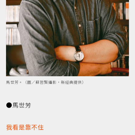
馬世芳。（圖／蘇哲賢攝影，新經典提供）
●馬世芳
我看是靠不住