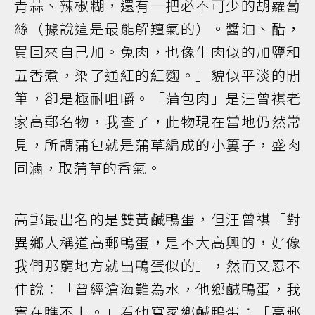
青蒜、辣椒糊，還有一把必不可少的胡蘿蔔
絲（據說這是最能解羶氣的）。醬油、醋，
買回來自己加。兔肉，也像牛肉似的加鹽和
五香煮，染了通紅的紅麴。」貌似平淡的閒
筆，卻是極耐咀嚼。「蒲包肉」是汪曾祺老
家高郵名物，我查了，此物現在當地仍然常
見，所謂蒲包就是蒲草編成的小簍子，盛肉
同滷，取蒲草的香氣。
高郵最出名的是雙黃鹹鴨蛋，但汪曾祺「對
異鄉人稱道高郵鴨蛋，是不大高興的，好像
我們那窮地方就出鴨蛋似的」，然而又忍不
住說：「曾經滄海難為水，他鄉鹹鴨蛋，我
實在瞧不上。」看他寫家鄉鹹鴨蛋：「高郵