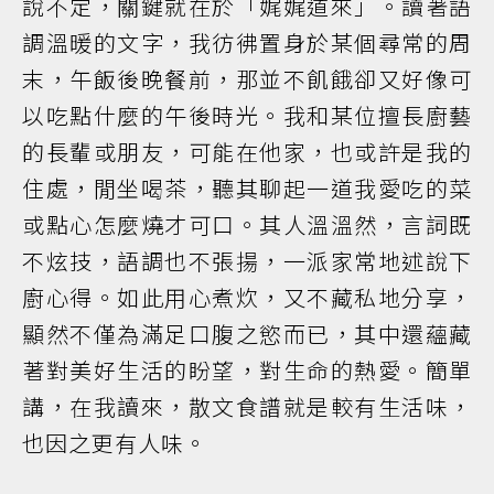
說不定，關鍵就在於「娓娓道來」。讀著語
調溫暖的文字，我彷彿置身於某個尋常的周
末，午飯後晚餐前，那並不飢餓卻又好像可
以吃點什麼的午後時光。我和某位擅長廚藝
的長輩或朋友，可能在他家，也或許是我的
住處，閒坐喝茶，聽其聊起一道我愛吃的菜
或點心怎麼燒才可口。其人溫溫然，言詞既
不炫技，語調也不張揚，一派家常地述說下
廚心得。如此用心煮炊，又不藏私地分享，
顯然不僅為滿足口腹之慾而已，其中還蘊藏
著對美好生活的盼望，對生命的熱愛。簡單
講，在我讀來，散文食譜就是較有生活味，
也因之更有人味。