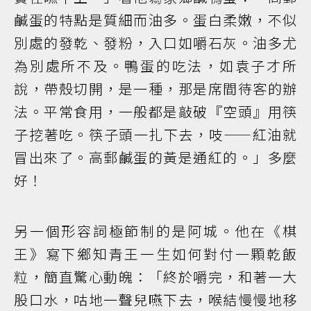
鹹蛋的特點是質細而油多。蛋白柔嫩，不似
別處的發乾、發粉，入口如嚼石灰。油多尤
為別處所不及。鴨蛋的吃法，如袁子才所
說，帶殼切開，是一種，那是席間待客的辦
法。平常食用，一般都是敲破『空頭』用筷
子挖著吃。筷子頭一扎下去，吱——紅油就
冒出來了。高郵鹹蛋的黃是通紅的。」多麼
好！
另一個形容詞極節制的是阿城。他在《棋
王》寫下鄉知青王一生如何對付一顆乾飯
粒，簡直驚心動魄：「終於嚼完，和著一大
股口水，咕地一聲兒嚥下去，喉結慢慢地移