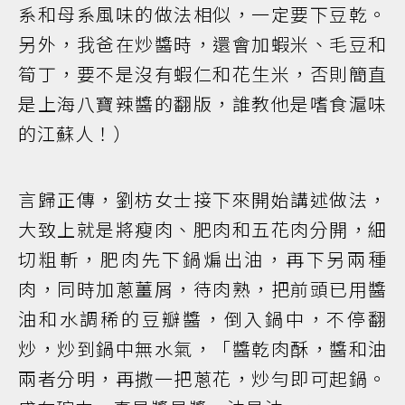
系和母系風味的做法相似，一定要下豆乾。
另外，我爸在炒醬時，還會加蝦米、毛豆和
筍丁，要不是沒有蝦仁和花生米，否則簡直
是上海八寶辣醬的翻版，誰教他是嗜食滬味
的江蘇人！）
言歸正傳，劉枋女士接下來開始講述做法，
大致上就是將瘦肉、肥肉和五花肉分開，細
切粗斬，肥肉先下鍋煸出油，再下另兩種
肉，同時加蔥薑屑，待肉熟，把前頭已用醬
油和水調稀的豆瓣醬，倒入鍋中，不停翻
炒，炒到鍋中無水氣，「醬乾肉酥，醬和油
兩者分明，再撒一把蔥花，炒勻即可起鍋。