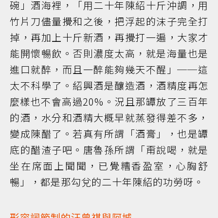
碗」酒海裡，「用二十年陳紹十斤沖調，用
竹片刀儘量攪和之後，把浮起的沫子完全打
掉，再加上十斤新酒，再攪打一遍，大家才
能開懷暢飲。否則濃度太高，就是海量也是
進口就醉，而且一醉能夠幾天不醒」──這
太不科學了。紹興酒是釀造酒，酒精度再怎
麼樣也不會高過20%。況且那罈放了三百年
的酒，水分和酒精大概早就蒸發得差不多，
變成陳醋了。若真有所謂「酒膏」，也是罈
底的醋渣子吧。唐魯孫所謂「甭說喝，就是
坐在席面上聞聞，已覺糟香盈室，心胸舒
暢」，都是那勾兌的二十年陳紹的功勞呀。
形容詞節制的汪曾祺與阿城