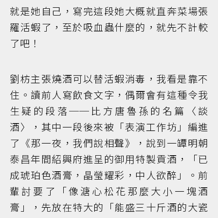
就是她自己，寫完這段她大概就直奔菜場張
羅活蝦了，至於吸血蟲什麼的，就先不計較
了吧！
劉枋主張燒酒可以替活蝦消毒，我看是靠不
住。讀前人寫飲食文字，偶爾會有這種令我
生疑的段落──比方唐魯孫的名篇〈談
酒〉，其中一段後來被「表演工作坊」編進
了《那一夜，我們說相聲》，說到一罈明朝
泰昌年間紹興府進呈的御用特製貢酒，「已
成琥珀色酒膏，晶瑩耀彩，中人欲醉」。前
輩討要了「像溏心松花那麼大小一塊酒
膏」，先放在特大的「能盛三十斤酒的大瓷