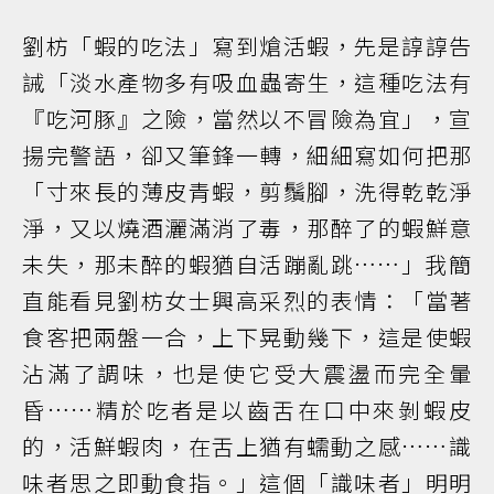
劉枋「蝦的吃法」寫到熗活蝦，先是諄諄告
誡「淡水產物多有吸血蟲寄生，這種吃法有
『吃河豚』之險，當然以不冒險為宜」，宣
揚完警語，卻又筆鋒一轉，細細寫如何把那
「寸來長的薄皮青蝦，剪鬚腳，洗得乾乾淨
淨，又以燒酒灑滿消了毒，那醉了的蝦鮮意
未失，那未醉的蝦猶自活蹦亂跳……」我簡
直能看見劉枋女士興高采烈的表情：「當著
食客把兩盤一合，上下晃動幾下，這是使蝦
沾滿了調味，也是使它受大震盪而完全暈
昏……精於吃者是以齒舌在口中來剝蝦皮
的，活鮮蝦肉，在舌上猶有蠕動之感……識
味者思之即動食指。」這個「識味者」明明