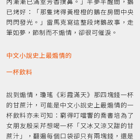
內漸漸已滿室芳香撲鼻。」半夢半醒間，鵝
已烤好：「那隻烤得黃橙橙的鵝在房間中央
閃閃發光。」雷馬克寫這整段烤鵝故事，走
筆如夢，節制而不煽情，卻很可催淚。
中文小說史上最煽情的
一杯飲料
說到煽情，瓊瑤《彩霞滿天》那四塊錢一杯
的甘蔗汁，可能是中文小說史上最煽情的一
杯飲料亦未可知：窮得叮噹響的喬書培為了
女朋友殷采芹想喝一杯「又冰又涼又甜的甘
蔗汁」，翻遍每個口袋卻只有兩塊錢，還是