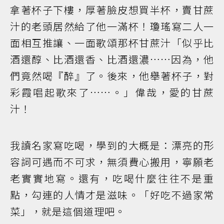
拿著杯子下樓，厚著臉皮想買半杯，賣甘蔗
汁的老頭居然給了他一滿杯！瓊瑤寫二人一
面相互推讓、一面歌頌那杯甘蔗汁「似乎比
酒還醇、比酒還香、比酒還濃……因為，他
們竟然喝『醉』了。後來，他舉著杯子，對
彩霞唱起歌來了……。」偉哉，愛的甘蔗
汁！
我讀名家寫吃喝，學到的大概是：漂亮的形
容詞可遇而不可求，無須費心搬用，寧願老
老實實地寫。還有，吃喝什麼往往不是重
點，勾連的人情才是滋味。「好吃不過家常
菜」，就是這個道理吧。