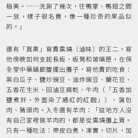
極美。……洗涮了幾次，往鴨掌、鴨翅之間
一放，樣子很名貴，像一種珍奇的果品似
的。」
還有「異稟」寫賣熏燒（滷味）的王二，寫
他傍晚如何支起長板、板凳和玻璃匣，在保
全堂中藥鋪廊簷擺出攤子，寫他賣的吃食：
黑白瓜子、鹽炒豌豆、油炸豌豆、蘭花豆、
五香花生米、回滷豆腐乾、牛肉（「五香加
鹽煮好，外面染了通紅的紅麴」）、蒲包
肉、豬頭肉。入冬還有羊肉：「這地方人沒
有自己家裡做羊肉的，都是從熏燒攤上買。
只有一種吃法：帶皮白煮，凍實，切片，加