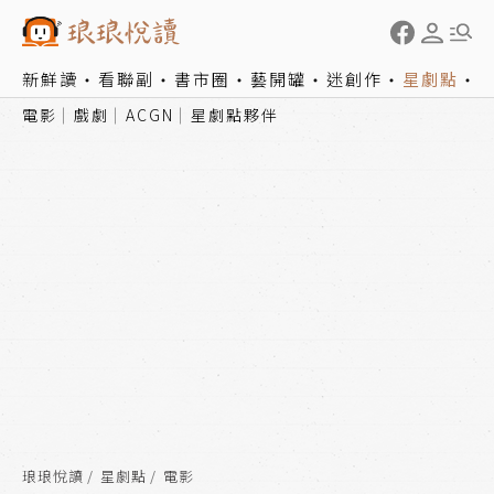
新鮮讀
看聯副
書市圈
藝開罐
迷創作
星劇點
電影
戲劇
ACGN
星劇點夥伴
琅琅悅讀
星劇點
電影