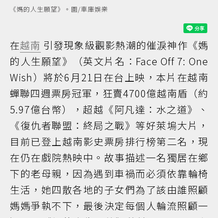
《媽的人生願望》。圖/車庫娛樂
在
越南
引發現象級觀影熱潮的催淚神作《媽
的人生願望》（英文片名：Face Off 7: One
Wish）將於6月21日在台上映，本片在越南
蟬聯四週票房冠軍，狂賣4700億越南盾（約
5.97億台幣），超越《阿凡達：水之道》、
《復仇者聯盟：終局之戰》等好萊塢大片，
目前已登上越南影史票房排行榜第二名，現
在仍在戲院熱映中。故事描述一名獨居在鄉
下的老母親，因為遇到車禍而必須依靠輪椅
生活，她四散各地的子女們為了該由誰照顧
媽媽爭執不下，最後決定每個人輪流照顧一