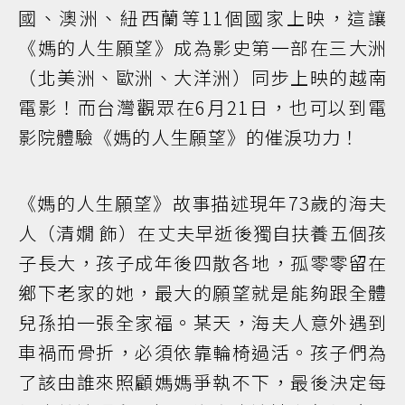
國、澳洲、紐西蘭等11個國家上映，這讓
《媽的人生願望》成為影史第一部在三大洲
（北美洲、歐洲、大洋洲）同步上映的越南
電影！而台灣觀眾在6月21日，也可以到電
影院體驗《媽的人生願望》的催淚功力！
《媽的人生願望》故事描述現年73歲的海夫
人（清嫺 飾）在丈夫早逝後獨自扶養五個孩
子長大，孩子成年後四散各地，孤零零留在
鄉下老家的她，最大的願望就是能夠跟全體
兒孫拍一張全家福。某天，海夫人意外遇到
車禍而骨折，必須依靠輪椅過活。孩子們為
了該由誰來照顧媽媽爭執不下，最後決定每