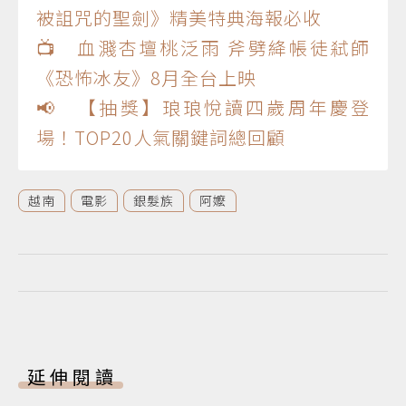
被詛咒的聖劍》精美特典海報必收
📺 血濺杏壇桃泛雨 斧劈絳帳徒弒師
《恐怖冰友》8月全台上映
📢 【抽獎】琅琅悅讀四歲周年慶登
場！TOP20人氣關鍵詞總回顧
越南
電影
銀髮族
阿嬤
延伸閱讀