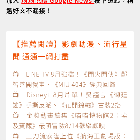
加入
琅琅悅讀 Google News
按下追蹤，精
選好文不漏接！
【推薦閱讀】影劇動漫、流行星
聞 通通一網打盡
📺 LINE TV 8月強檔！《開火開伙》鄭
智善開餐車、《MIU 404》經典回歸
📺 Disney+ 8月片單！吳謹言《御廷
謠》手撕反派、《花開錦繡》古裝2搭
📺 金獎動畫續集《喵喵博物館2：埃
及寶藏》最萌冒險8/14歡樂獻映
📺 三刀流索隆上位《航海王劇場版：