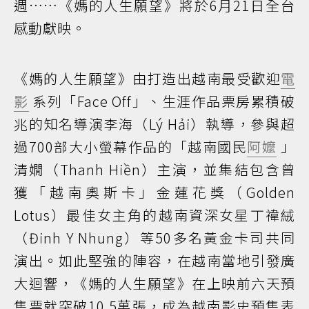
週……《媽的人生願望》將於6月21日全台
感動獻映。
《媽的人生願望》由打造出越南最受歡迎
電
影
系列「Face Off」、生涯作品票房累積破
兆的知名導演李海（Lý Hải）執導，參與超
過700部大小螢幕作品的「越南國民
阿嬤
」
清嫺（Thanh Hiền）主演，並集結包含曾
獲「越南奧斯卡」金蓮花獎（Golden
Lotus）最佳女主角的越南資深女星丁禕絨
（Đinh Y Nhung）等50多名黃金卡司共同
演出。如此堅強的陣容，在越南當地引發廣
大迴響，《媽的人生願望》在上映前六天預
售票就突破10.5萬張，成為越南影史預售表