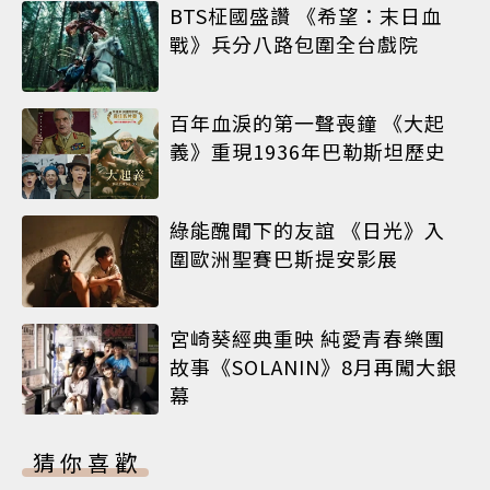
BTS柾國盛讚 《希望：末日血
戰》兵分八路包圍全台戲院
百年血淚的第一聲喪鐘 《大起
義》重現1936年巴勒斯坦歷史
綠能醜聞下的友誼 《日光》入
圍歐洲聖賽巴斯提安影展
宮崎葵經典重映 純愛青春樂團
故事《SOLANIN》8月再闖大銀
幕
猜你喜歡