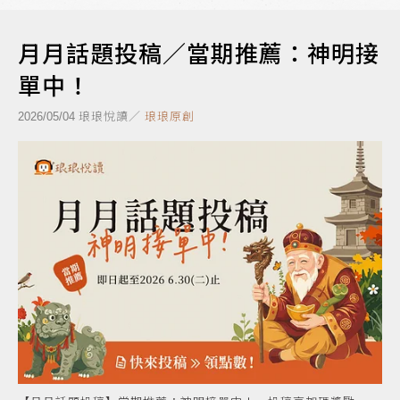
月月話題投稿／當期推薦：神明接
單中！
琅琅悅讀／
琅琅原創
2026/05/04