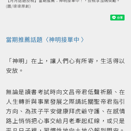
【月月話題投稿】當期推薦：神明接單中！，投稿享加碼獎勵。
(圖/琅琅原創)
當期推薦話題〈
神明接單中
〉
「神明」在上，讓人們心有所寄，生活得以
安放。
無論是讀書考試時向文昌帝君低聲祈願、在
人生轉折與事業發展之際請託關聖帝君指引
方向、為孩子平安健康拜虎爺守護、在感情
路上悄悄把心事交給月老牽起紅線，或只是
平凡日子裡，習慣性地向土地公報到問安。