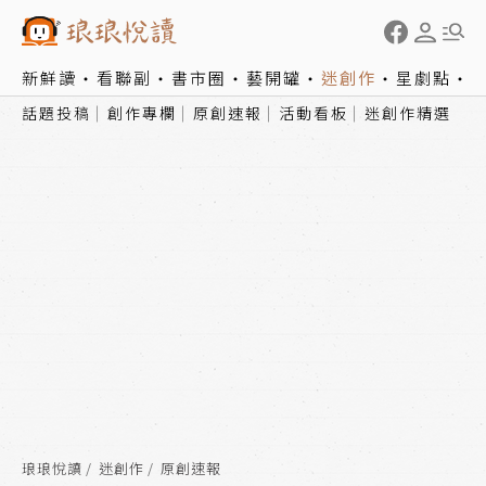
新鮮讀
看聯副
書市圈
藝開罐
迷創作
星劇點
話題投稿
創作專欄
原創速報
活動看板
迷創作精選
琅琅悅讀
迷創作
原創速報