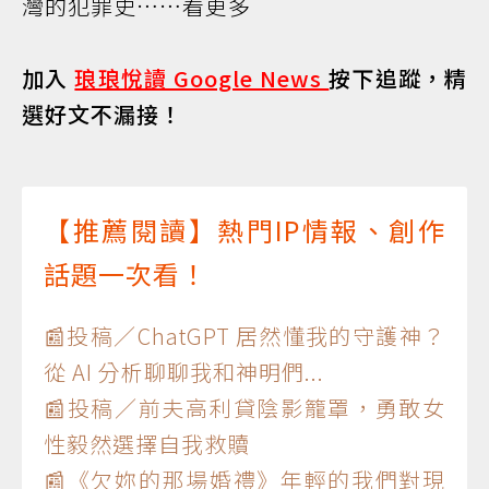
灣的犯罪史……
看更多
加入
琅琅悅讀 Google News
按下追蹤，精
選好文不漏接！
【推薦閱讀】熱門IP情報、創作
話題一次看！
📰投稿／ChatGPT 居然懂我的守護神？
從 AI 分析聊聊我和神明們...
📰投稿／前夫高利貸陰影籠罩，勇敢女
性毅然選擇自我救贖
📰《欠妳的那場婚禮》年輕的我們對現