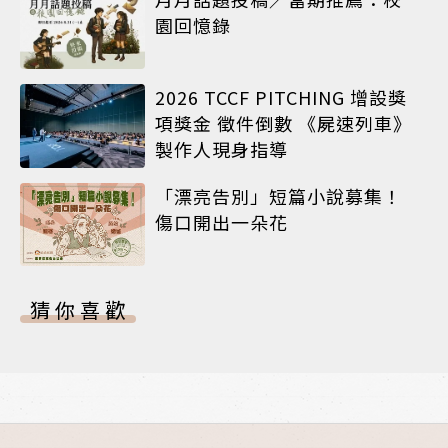
園回憶錄
2026 TCCF PITCHING 增設獎
項獎金 徵件倒數 《屍速列車》
製作人現身指導
「漂亮告別」短篇小說募集！
傷口開出一朵花
猜你喜歡