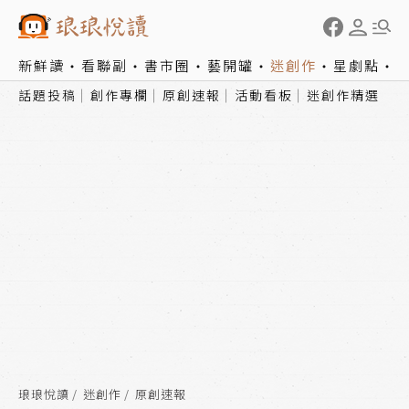
新鮮讀
看聯副
書市圈
藝開罐
迷創作
星劇點
話題投稿
創作專欄
原創速報
活動看板
迷創作精選
琅琅悅讀
迷創作
原創速報