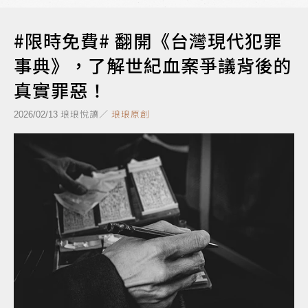
#限時免費# 翻開《台灣現代犯罪
事典》，了解世紀血案爭議背後的
真實罪惡！
琅琅悅讀／
琅琅原創
2026/02/13