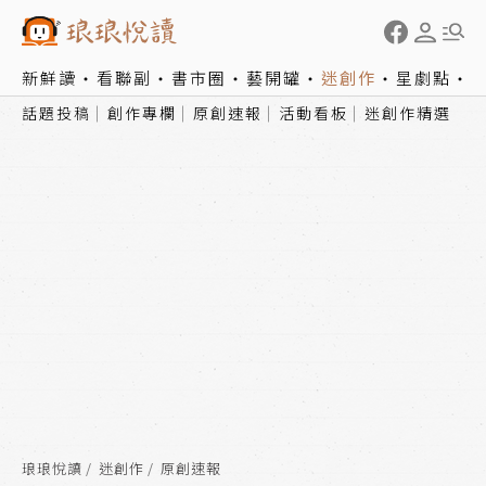
新鮮讀
看聯副
書市圈
藝開罐
迷創作
星劇點
話題投稿
創作專欄
原創速報
活動看板
迷創作精選
琅琅悅讀
迷創作
原創速報