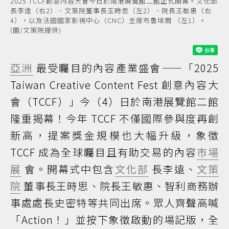
2025 TCCF創意內容大會今日於南港展覽館二館正式開幕。文化部
長李遠（右2）、文策院董事長王時思（左2）、院長王敏惠（右
4），以及法國國家影視中心（CNC）主席布魯埃爾 （左1）。
(圖/文策院提供)
亞洲
最受矚目的內容產業盛會——「2025
Taiwan Creative Content Fest 創意內容大
會（TCCF）」今（4）日於南港展覽館二館
隆重揭幕！今年 TCCF 不僅國際參與度再創
新高，提案獎金規模也大幅升級，象徵
TCCF 成為全球矚目且有助交易的內容
市場
展
會。開幕式中包含
文化部
長李遠、
文策
院
董事長王時思、院長王敏惠、智利商務辦
事處處長史密特等共同出席。眾人齊聲高喊
「Action！」並按下象徵啟動的場記版，全