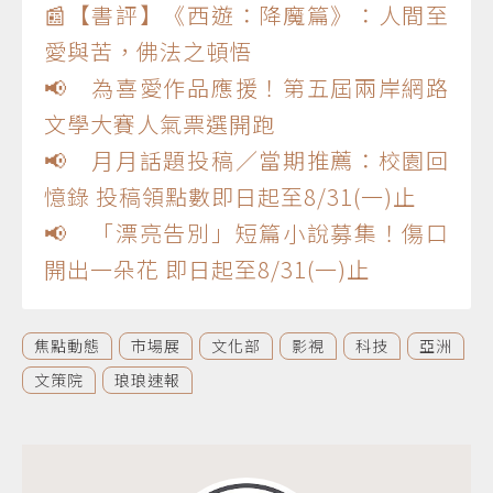
📰【書評】《西遊：降魔篇》：人間至
愛與苦，佛法之頓悟
📢 為喜愛作品應援！第五屆兩岸網路
文學大賽人氣票選開跑
📢 月月話題投稿／當期推薦：校園回
憶錄 投稿領點數即日起至8/31(一)止
📢 「漂亮告別」短篇小說募集！傷口
開出一朵花 即日起至8/31(一)止
焦點動態
市場展
文化部
影視
科技
亞洲
文策院
琅琅速報