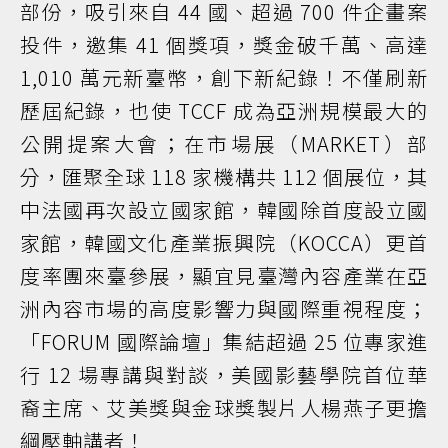
部份，吸引來自 44 國、超過 700 件企畫案
投件，邀集 41 個獎項，獎金破千萬、高達
1,010 萬元新臺幣，創下新紀錄！不僅刷新
歷屆紀錄，也使 TCCF 成為亞洲規模最大的
公開提案大會；在市場展（MARKET）部
分，匯聚全球 118 家機構共 112 個展位，其
中法國再次設立國家館，韓國除首度設立國
家館，韓國文化產業振興院（KOCCA）更首
度率團來臺參展，顯宜見臺灣內容產業在亞
洲內容市場的高度影響力與國際重視程度；
「FORUM 國際論壇」集結超過 25 位專家進
行 12 場專講與對談，美國影藝學院首位華
裔主席、艾美獎與金球獎製片人楊燕子更擔
綱壓軸講者！