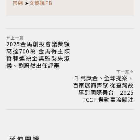
官網
➤
文策院FB
上一篇
2025金馬創投會議獎額
高達700萬 金馬得主陳
哲藝連袂金獎監製朱淑
儀、劉蔚然出任評審
下一篇
千萬獎金、全球提案、
百家展商齊聚 從臺灣故
事到國際舞台 2025
TCCF 帶動臺流關注
延伸閱讀