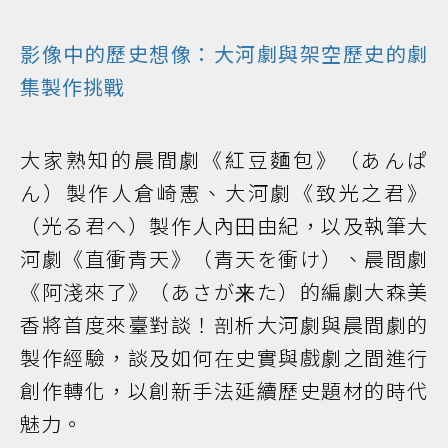
影像中的歷史想像：大河劇與架空歷史的劇
集製作挑戰
大家熟知的晨間劇《紅豆麵包》（あんぱ
ん）製作人倉崎憲、大河劇《致光之君》
（光る君へ）製作人內田由紀，以及執筆大
河劇《直衝青天》（青天を衝け）、晨間劇
《阿淺來了》（あさが来た）的編劇大森美
香將首度來臺對談！剖析大河劇與晨間劇的
製作經驗，談及如何在史實與戲劇之間進行
創作轉化，以創新手法延續歷史題材的時代
魅力。