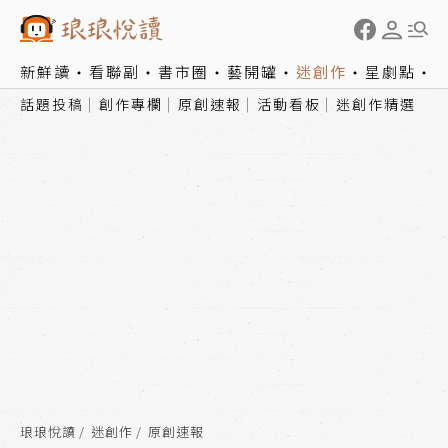
新鮮讀
看聯副
書市圈
藝開罐
迷創作
星劇點
話題投稿
創作專欄
原創速報
活動看板
迷創作精選
琅琅悅讀
迷創作
原創速報