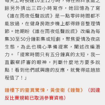
每天工時長達10至12小時，得在照料家庭之
餘另外擠出三四小時寫作，她回憶為了寫
《誰在雨夜低聲說謊》是一點零碎時間都不
能放過，在健身房跑步機上都得錄音整理情
節。她期盼《誰在雨夜低聲說謊》改編為每
集30至50分鐘影集或短劇，聚焦愛情及夜店
生態，為此也精心準備提案，闡述改編潛
力。「提案時間只有五分鐘真的太短，我一
直觀察評審的眼神，判斷什麼地方要多說
點！看到他們感興趣的反應，就覺得這趟旅
程值了！」
鐘樓下的靈異驚悚，黃俊衛《鐘聲》
（因違
反比賽規範已取消參賽資格）