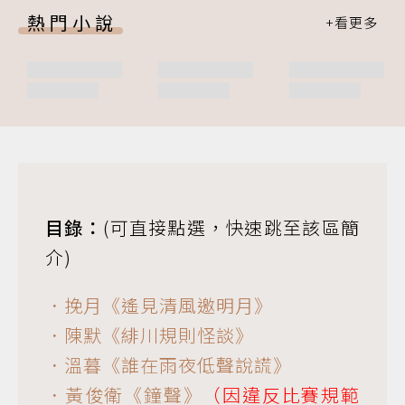
熱門小說
目錄：
(可直接點選，快速跳至該區簡
介)
．挽月《遙見清風邀明月》
．陳默《緋川規則怪談》
．溫暮《誰在雨夜低聲說謊》
．黃俊衛《鐘聲》
（因違反比賽規範