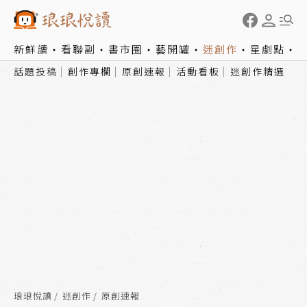
新鮮讀
看聯副
書市圈
藝開罐
迷創作
星劇點
話題投稿
創作專欄
原創速報
活動看板
迷創作精選
琅琅悅讀
迷創作
原創速報