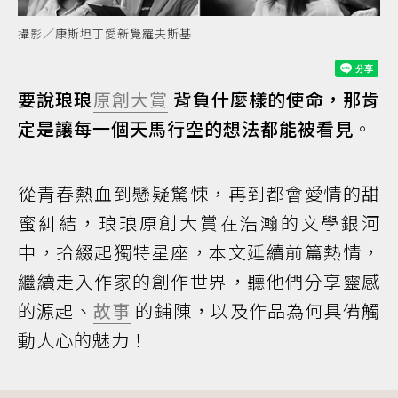
攝影／康斯坦丁愛新覺羅夫斯基
要說琅琅
原創大賞
背負什麼樣的使命，那肯
定是讓每一個天馬行空的想法都能被看見
。
從青春熱血到懸疑驚悚，再到都會愛情的甜
蜜糾結，琅琅原創大賞在浩瀚的文學銀河
中，拾綴起獨特星座，本文延續前篇熱情，
繼續走入作家的創作世界，聽他們分享靈感
的源起、
故事
的鋪陳，以及作品為何具備觸
動人心的魅力！