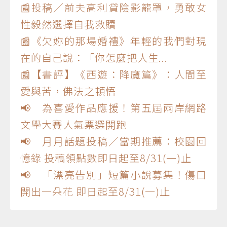
📰投稿／前夫高利貸陰影籠罩，勇敢女
性毅然選擇自我救贖
📰《欠妳的那場婚禮》年輕的我們對現
在的自己說：「你怎麼把人生...
📰【書評】《西遊：降魔篇》：人間至
愛與苦，佛法之頓悟
📢 為喜愛作品應援！第五屆兩岸網路
文學大賽人氣票選開跑
📢 月月話題投稿／當期推薦：校園回
憶錄 投稿領點數即日起至8/31(一)止
📢 「漂亮告別」短篇小說募集！傷口
開出一朵花 即日起至8/31(一)止