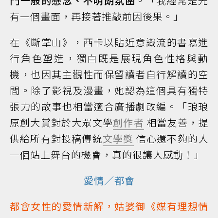
門一般的懸念、不明朗氛圍
。「我經常是先
有一個畫面，再接著推敲前因後果。」
在《斷掌山》，西卡以貼近意識流的書寫進
行角色塑造，獨白既是展現角色性格與動
機，也因其主觀性而保留讀者自行解讀的空
間。除了影視及漫畫，她認為這個具有獨特
張力的故事也相當適合廣播劇改編。「琅琅
原創大賞對於大眾文學
創作者
相當友善，提
供給所有對投稿傳統
文學獎
信心還不夠的人
一個站上舞台的機會，真的很讓人感動！」
愛情／都會
都會女性的愛情新解，姑婆御《媒有理想情