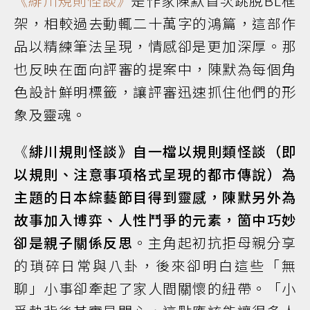
《緋川規則怪談》
是作家陳默首次跳脫BL框
架，相較過去動輒二十萬字的鴻篇，這部作
品以精練筆法呈現，情感卻是更加深厚。那
也反映在面向評審的提案中，陳默為每個角
色設計鮮明標籤，讓評審迅速抓住他們的形
象及靈魂。
《
緋川規則怪談》自一檔以規則類怪談（即
以規則、注意事項格式呈現的都市傳說）為
主題的日本綜藝節目得到靈感，陳默另外為
故事加入博弈、人性鬥爭的元素，箇中巧妙
卻是親子關係反思
。主角起初抗拒母親分享
的瑣碎日常與八卦，後來卻明白這些「無
聊」小事卻牽起了家人間關懷的紐帶。「小