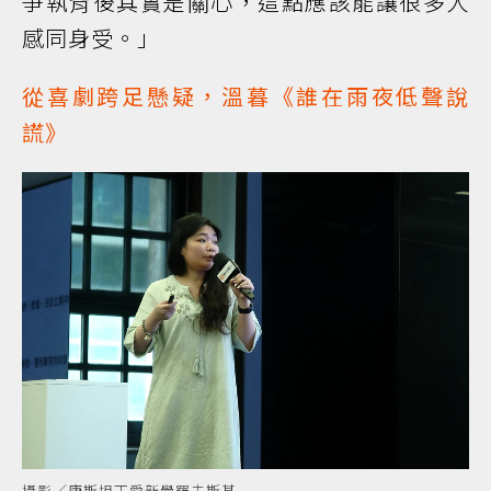
爭執背後其實是關心，這點應該能讓很多人
感同身受。」
從喜劇跨足懸疑，溫暮《誰在雨夜低聲說
謊》
攝影／康斯坦丁愛新覺羅夫斯基