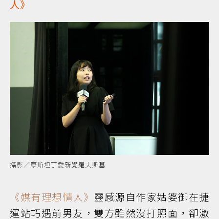
人》
攝影／康斯坦丁愛新覺羅夫斯基
《媒有理想情人》
靈感源自作家姑婆御在捷
運站巧遇前男友，雙方雖然沒打照面，卻激