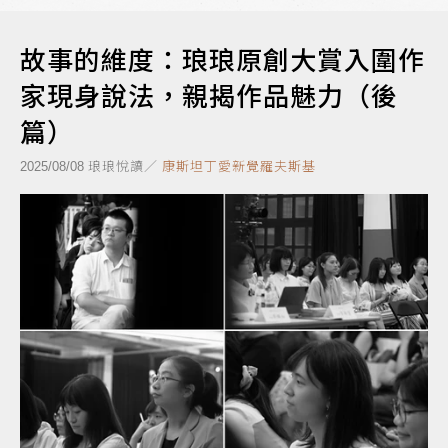
故事的維度：琅琅原創大賞入圍作
家現身說法，親揭作品魅力（後
篇）
琅琅悅讀／
康斯坦丁愛新覺羅夫斯基
2025/08/08