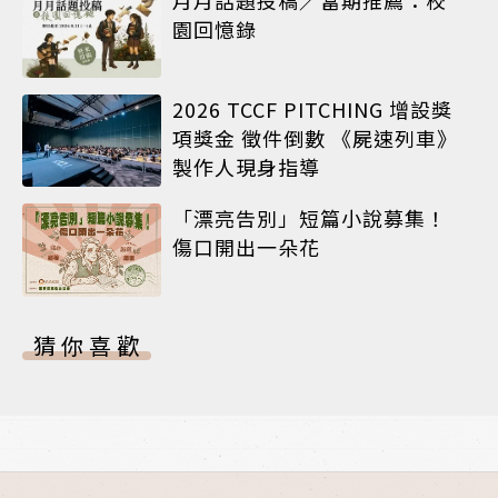
園回憶錄
2026 TCCF PITCHING 增設獎
項獎金 徵件倒數 《屍速列車》
製作人現身指導
「漂亮告別」短篇小說募集！
傷口開出一朵花
猜你喜歡