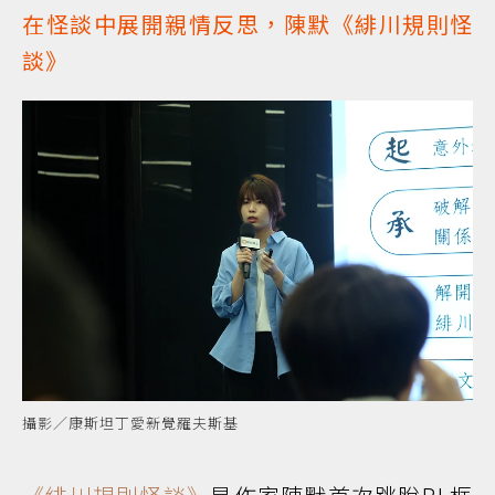
在怪談中展開親情反思，陳默《緋川規則怪
談》
攝影／康斯坦丁愛新覺羅夫斯基