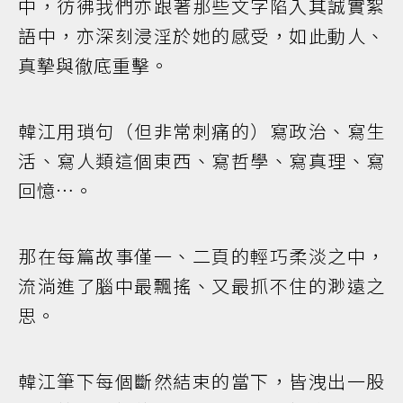
中，彷彿我們亦跟著那些文字陷入其誠實絮
語中，亦深刻浸淫於她的感受，如此動人、
真摯與徹底重擊。
韓江用瑣句（但非常刺痛的）寫政治、寫生
活、寫人類這個東西、寫哲學、寫真理、寫
回憶…。
那在每篇故事僅一、二頁的輕巧柔淡之中，
流淌進了腦中最飄搖、又最抓不住的渺遠之
思。
韓江筆下每個斷然結束的當下，皆洩出一股