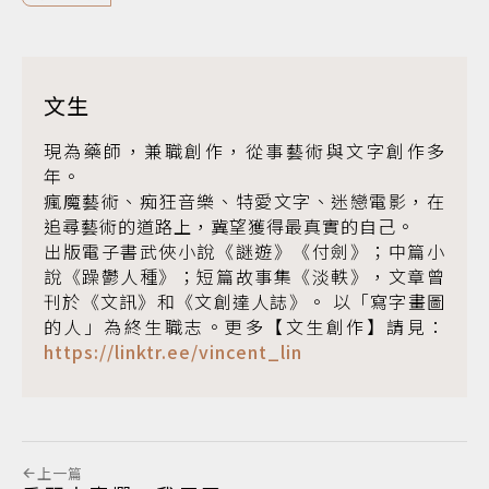
文生
現為藥師，兼職創作，從事藝術與文字創作多
年。
瘋魔藝術、痴狂音樂、特愛文字、迷戀電影，在
追尋藝術的道路上，冀望獲得最真實的自己。
出版電子書武俠小說《謎遊》《付劍》；中篇小
說《躁鬱人種》；短篇故事集《淡軼》，文章曾
刊於《文訊》和《文創達人誌》。 以「寫字畫圖
的人」為終生職志。更多【文生創作】請見：
https://linktr.ee/vincent_lin
上一篇