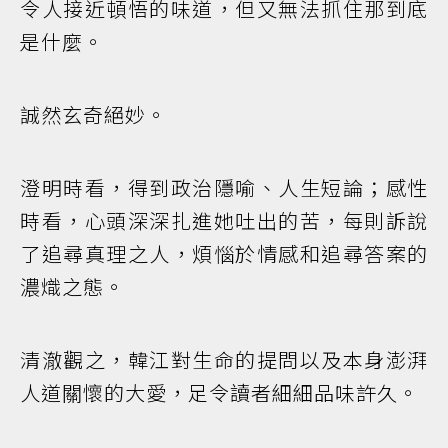
令人接近頓悟的味道，但又無法抓住那到底
是什麼。
誠然玄奇絕妙。
澄明時看，得到政治隱喻、人生短論；感性
時看，心頭深深扎進她吐出的苦，每則訴說
了追尋真理之人，煩惱於情感和追尋答案的
濃熾之態。
清澈觀之，韓江對生命的提問以及本身澎湃
人道關懷的大愛，足令讀者細細品味許久。