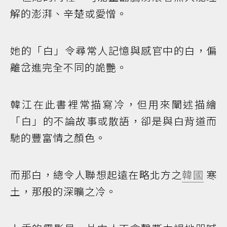
解的澎湃、辛楚或愛憎。
她的「白」令尋常人記憶與感官中的白，偏
離岔進完全不同的詭艷。
韓江在此書裡常描寫冷，但用來闡述描繪
「白」的不論故事或散語，卻是與白背道而
馳的豐富情之顏色。
而那白，總令人聯想起遠在略北方之
韓國
寒
土，那般的深曠之冷。