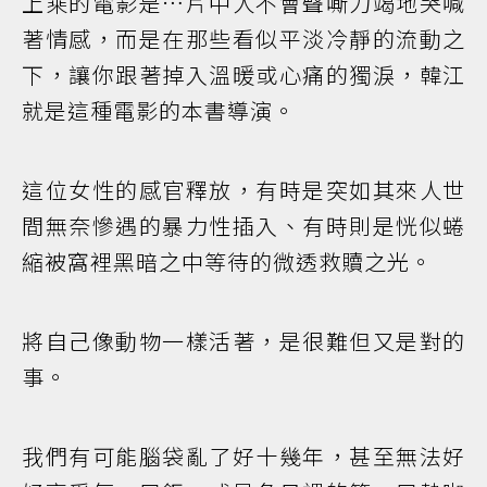
上乘的電影是…片中人不會聲嘶力竭地哭喊
著情感，而是在那些看似平淡冷靜的流動之
下，讓你跟著掉入溫暖或心痛的獨淚，韓江
就是這種電影的本書導演。
這位女性的感官釋放，有時是突如其來人世
間無奈慘遇的暴力性插入、有時則是恍似蜷
縮被窩裡黑暗之中等待的微透救贖之光。
將自己像動物一樣活著，是很難但又是對的
事。
我們有可能腦袋亂了好十幾年，甚至無法好