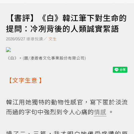
【書評】《白》韓江筆下對生命的
提問：冷冽背後的人類誠實絮語
琅琅悅讀／
文生
2026/05/27
《白》。(圖/漫遊者文化事業股份有限公司)
【
文字生意
】
韓江用她獨特的動物性感官，寫下匿於淡流
而過的字句中強烈到令人心痛的
情感
。
讀了二、三篇，我才明白她備受盛讚的原