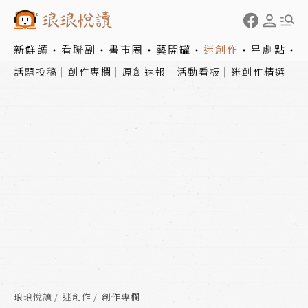
新鮮讀
看聯副
書市圈
藝開罐
迷創作
星劇點
話題投稿
創作專欄
原創速報
活動看板
迷創作精選
琅琅悅讀
迷創作
創作專欄