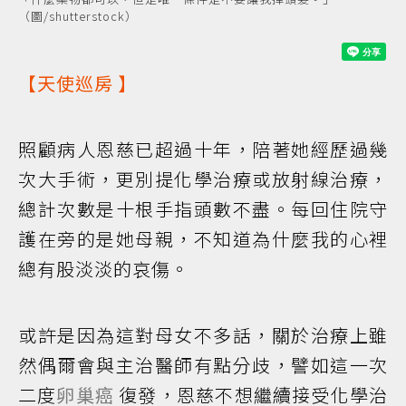
（圖/shutterstock）
【
天使巡房
】
照顧病人恩慈已超過十年，陪著她經歷過幾
次大手術，更別提化學治療或放射線治療，
總計次數是十根手指頭數不盡。每回住院守
護在旁的是她母親，不知道為什麼我的心裡
總有股淡淡的哀傷。
或許是因為這對母女不多話，關於治療上雖
然偶爾會與主治醫師有點分歧，譬如這一次
二度
卵巢癌
復發，恩慈不想繼續接受化學治