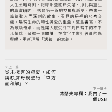
人生至暗時刻，記錄那些關於失落、掙扎與重生
的真實瞬間。 透過第一線的視角與感受，帶來一
篇篇動人而深刻的故事，看見病房裡的悲喜交
織，展現生命的韌性與愛的重量。這些書寫，不
為歌頌奇蹟，而是讓人感受到平凡日常中的不平
凡情感。敬邀一同閱讀，在文字中靠近彼此的傷
與暖，重新理解「活著」的意義。
上一篇
從未擁有的母愛，如何
與缺席母親進行「單方
面和解」？
下一篇
喬瑟夫專欄：我買了一
個USB