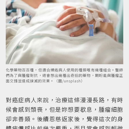
化學藥物百百種，但適合婦癌病人使用的種類唯有幾種組合。醫師
們為了與腫瘤對抗，總會想出幾種出奇招的藥物，期盼能與腫瘤正
面交鋒並達成撲滅的效果。（圖/unsplash）
對癌症病人來說，治療這條漫漫長路，有時
候會感到頹喪，但是妳想要歇息，腫瘤細胞
卻非善類。後續恩慈返家後，覺得這次的身
體疲憊感比前幾次嚴重，而且常會感到輕微