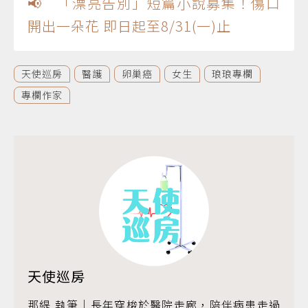
📢 「漂亮告別」短篇小說募集！傷口
開出一朵花 即日起至8/31(一)止
天使巡房
醫護
卵巢癌
女生
琅琅專欄
專欄作家
天使巡房
那緹 執筆｜長年穿梭於醫院走廊，陪伴病患走過