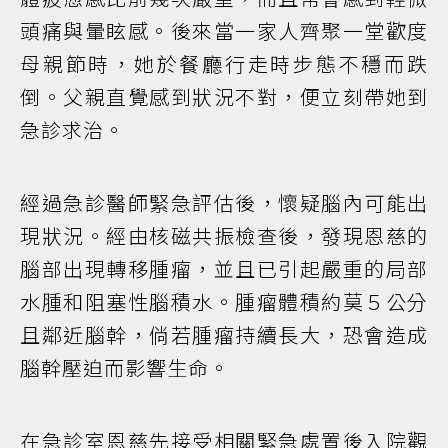
頭痛與暈眩感。後來當一家人齊聚一堂歡度
母親節時，她於餐廳行走時步態不穩而跌
倒。父親直覺感到狀況不對，便立刻帶她到
急診求治。
經過急診醫師緊急評估後，懷疑腦內可能出
現狀況。經由核磁共振檢查後，發現恩慈的
腦部出現轉移腫瘤，並且已引起嚴重的局部
水腫和阻塞性腦積水。腫瘤體積約莫５公分
且鄰近腦幹，倘若腫瘤持續長大，恐會造成
腦幹壓迫而影響生命。
在急診室恩慈先接受相關緊急處置後入院觀