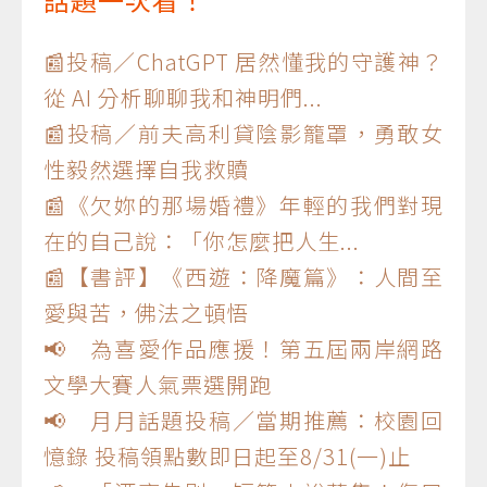
📰投稿／ChatGPT 居然懂我的守護神？
從 AI 分析聊聊我和神明們...
📰投稿／前夫高利貸陰影籠罩，勇敢女
性毅然選擇自我救贖
📰《欠妳的那場婚禮》年輕的我們對現
在的自己說：「你怎麼把人生...
📰【書評】《西遊：降魔篇》：人間至
愛與苦，佛法之頓悟
📢 為喜愛作品應援！第五屆兩岸網路
文學大賽人氣票選開跑
📢 月月話題投稿／當期推薦：校園回
憶錄 投稿領點數即日起至8/31(一)止