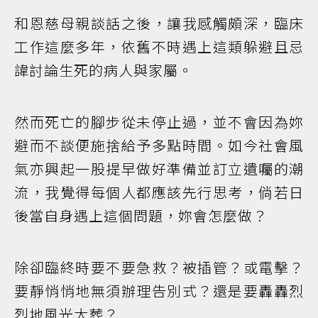
和恩慈母親談話之後，讓我感觸頗深，臨床
工作這麼多年，依舊不時遇上這類躲避且忌
諱討論生死的病人與家屬。
然而死亡的腳步從未停止過，並不會因為妳
避而不談便施捨給予多點時間。如今社會風
氣亦興起一股提早做好準備並訂立遺囑的潮
流，我覺得每個人都應該先行思考，倘若日
後當自身遇上這個問題，妳會怎麼做？
除卻臨終時要不要急救？被插管？或電擊？
要靜悄悄地無須辦理告別式？還是要轟轟烈
烈地風光大葬？