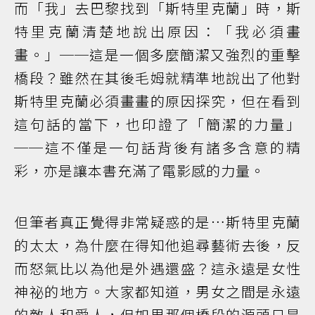
而「我」去巴黎找到「斯特里克蘭」時，斯
特里克蘭清楚地說出原因：「我必須畫
畫。」──這是一個多麼簡潔又強烈的重擊
橋段？雖然在其後毛姆就精準地說出了他對
斯特里克蘭必須畫畫的原因探究，但在看到
這句話的當下，也印證了「簡潔的力量」
──這不僅是一句話背後有諸多含意的精
彩，亦是讓本書充滿了電影感的力量。
但筆者真正覺得非常疑惑的是…斯特里克蘭
的太太，為什麼在得知他追尋藝術去後，反
而怒氣比以為他是外遇還盛？這永遠是女性
神祕的地方。大家都知道，男女之間是永遠
的敵人和愛人，但如果那個橋段的源頭只是