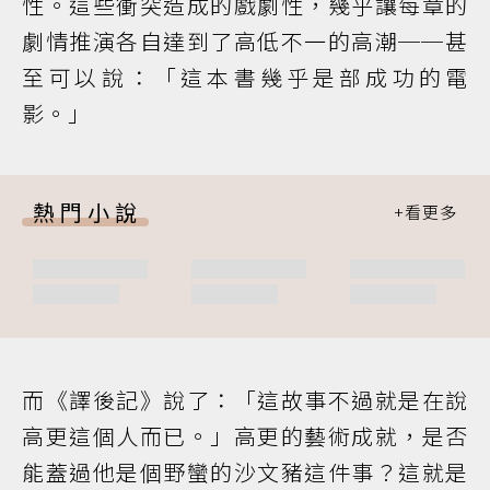
性。這些衝突造成的戲劇性，幾乎讓每章的
劇情推演各自達到了高低不一的高潮──甚
至可以說：「這本書幾乎是部成功的電
影。」
熱門小說
而《譯後記》說了：「這故事不過就是在說
高更這個人而已。」高更的藝術成就，是否
能蓋過他是個野蠻的沙文豬這件事？這就是