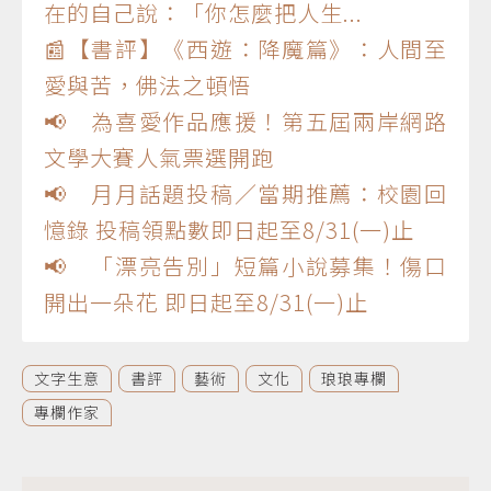
在的自己說：「你怎麼把人生...
📰【書評】《西遊：降魔篇》：人間至
愛與苦，佛法之頓悟
📢 為喜愛作品應援！第五屆兩岸網路
文學大賽人氣票選開跑
📢 月月話題投稿／當期推薦：校園回
憶錄 投稿領點數即日起至8/31(一)止
📢 「漂亮告別」短篇小說募集！傷口
開出一朵花 即日起至8/31(一)止
文字生意
書評
藝術
文化
琅琅專欄
專欄作家