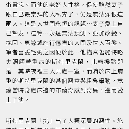
術靈魂。而他的老好人性格，促使雖然妻子
跟自己最崇拜的人私奔了，仍是無法痛恨這
兩人。這是人世間永恆的課題…妻子愛上自
己摯友，這等…永遠無法預測、強加改變、
挽回、原諒或施行傷害的人間及世人百態。
筆者喜愛毛姆之因便於此…他描寫著施特略
夫照顧著重病的斯特里克蘭，此轉捩點即
是…其時夜裡三人共處一室，而躺於床上病
重的斯特里克蘭的某個惡意與粗魯舉動，竟
讓當時身處床邊的布蘭奇感到奇異，進而愛
上了他。
斯特里克蘭「挑」出了人類深層的惡性。施