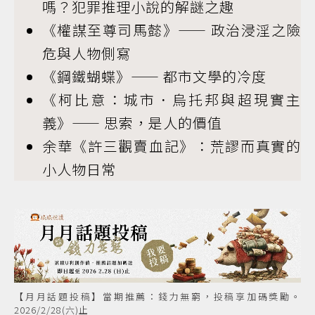
嗎？犯罪推理小說的解謎之趣
《權謀至尊司馬懿》—— 政治浸淫之險
危與人物側寫
《鋼鐵蝴蝶》—— 都市文學的冷度
《柯比意：城市．烏托邦與超現實主
義》—— 思索，是人的價值
余華《許三觀賣血記》：荒謬而真實的
小人物日常
【月月話題投稿】當期推薦：錢力無窮，投稿享加碼獎勵。
2026/2/28(六)止