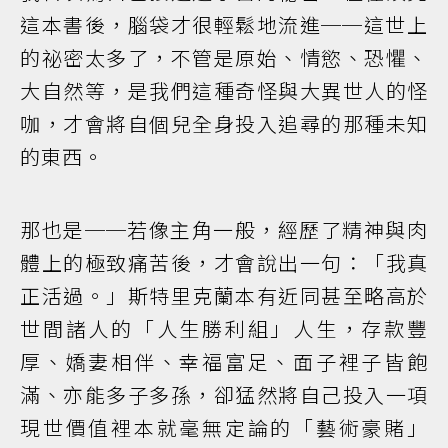
這本書後，腦袋才很輕鬆地流進──這世上
的祕密太多了，不管是原始、情慾、恐懼、
大自然等，是我們這種奇怪與大異世人的怪
咖，才會將自個兒全身投入追尋的那種未知
的東西。
那也是──若像主角一般，經歷了精神與肉
體上的極致痛苦後，才會說出一句：「我真
正活過。」斯特里克蘭本有近同甚至略高於
世間諸人的「人生勝利組」人生，存款豐
厚、嬌妻相伴、幸福富足、面子裡子皆飽
滿、亦能多子多孫，卻猛然將自己投入一項
現世價值裡本就毫無定論的「藝術豪賭」