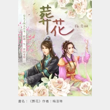
書名：《葬花》作者：梅洛琳