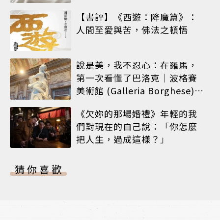
【書評】《西遊：降魔篇》：
人間至愛與苦，佛法之頓悟
說是美，我不忍心：在羅馬，
第一次看懂了巴洛克｜波格賽
美術館 (Galleria Borghese)｜
義大利 羅馬
《欠妳的那場婚禮》年輕的我
們對現在的自己說：「你怎麼
把人生，過成這樣？」
猜你喜歡