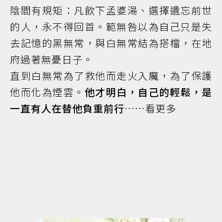
陰間有規矩：凡飲下孟婆湯、選擇遺忘前世
的人，永不得回首。範無咎以為自己只是失
去記憶的黑無常，與白無常結為搭檔，在地
府過著無憂日子。
直到白無常為了救他而走火入魔，為了保護
他而化為煙雲。
他才明白，自己的輕鬆，是
一直有人在替他負重前行
……
看更多