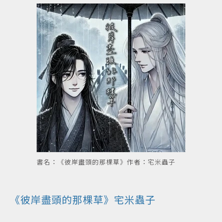
書名：《彼岸盡頭的那棵草》作者：宅米蟲子
《彼岸盡頭的那棵草》宅米蟲子