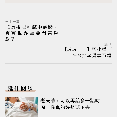
上一篇
《長相思》戲中虐戀，
真實世界需要門當戶
對？
下一篇
【琅琅上口】鄧小樺／
在台北尋覓雲吞麵
延伸閱讀
老天爺，可以再給多一點時
間，我真的好想活下去