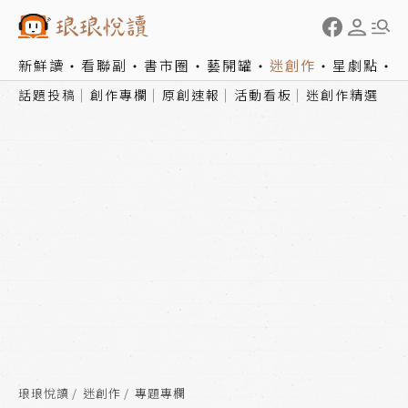
新鮮讀
看聯副
書市圈
藝開罐
迷創作
星劇點
話題投稿
創作專欄
原創速報
活動看板
迷創作精選
琅琅悅讀
迷創作
專題專欄