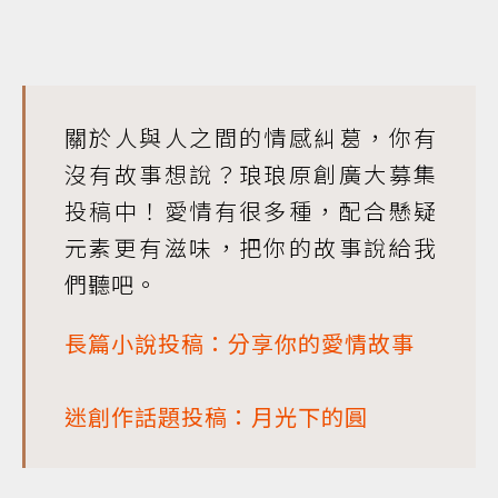
關於人與人之間的情感糾葛，你有
沒有故事想說？琅琅原創廣大募集
投稿中！愛情有很多種，配合懸疑
元素更有滋味，把你的故事說給我
們聽吧。
長篇小說投稿：分享你的愛情故事
迷創作話題投稿：月光下的圓