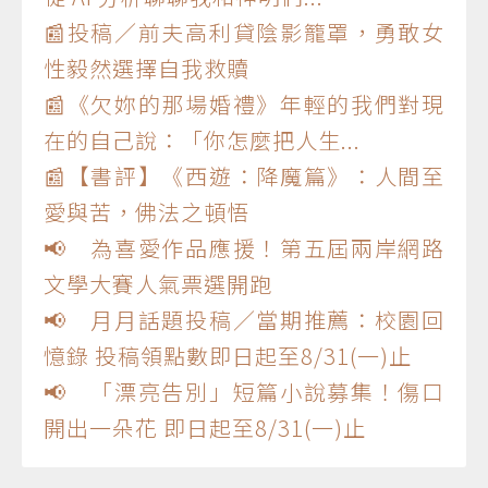
📰投稿／前夫高利貸陰影籠罩，勇敢女
性毅然選擇自我救贖
📰《欠妳的那場婚禮》年輕的我們對現
在的自己說：「你怎麼把人生...
📰【書評】《西遊：降魔篇》：人間至
愛與苦，佛法之頓悟
📢 為喜愛作品應援！第五屆兩岸網路
文學大賽人氣票選開跑
📢 月月話題投稿／當期推薦：校園回
憶錄 投稿領點數即日起至8/31(一)止
📢 「漂亮告別」短篇小說募集！傷口
開出一朵花 即日起至8/31(一)止