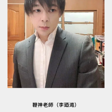
鞭神老師（李廼澔）