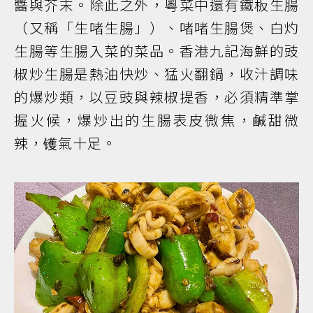
醬與芥末。除此之外，粵菜中還有鐵板生腸
（又稱「生啫生腸」）、啫啫生腸煲、白灼
生腸等生腸入菜的菜品。香港九記海鮮的豉
椒炒生腸是熱油快炒、猛火翻鍋，收汁調味
的爆炒類，以豆豉與辣椒提香，必須精準掌
握火候，爆炒出的生腸表皮微焦，鹹甜微
辣，镬氣十足。