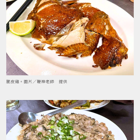
脆皮雞。圖片／鞭神老師 提供