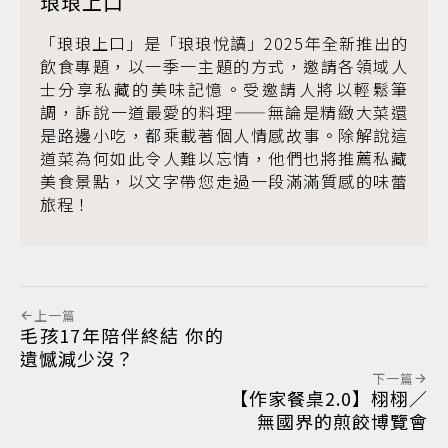
琅琅上口
「琅琅上口」是「琅琅悅讀」2025年全新推出的
飲食專題，以一季一主題的方式，邀請各領域人
士分享私藏的美味記憶。受邀請人將以輕鬆筆
調，訴說一道最愛的料理——無論是精緻大菜還
是路邊小吃，都乘載著個人情感故事。除解說這
道菜為何如此令人難以忘情，他們也將推薦私藏
美食景點，以文字帶您走過一段滿滿質感的味蕾
旅程！
上一篇
毛孩17年陪伴終結 你的
遺憾減少沒？
下一篇
【作家餐桌2.0】栩栩／
無國界的煎餃博覽會