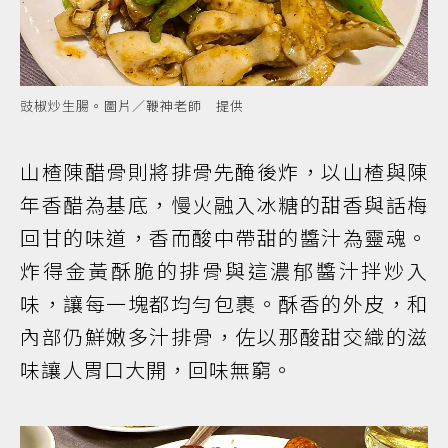
豉椒炒生腸。圖片／鞭神老師 提供
山楂陳醋骨則將排骨先醃後炸，以山楂與陳
年香醋為基底，慢火融入冰糖的甜香與話梅
回甘的味道，香而酸中帶甜的醬汁為靈魂。
炸得金黃酥脆的排骨與這濃郁醬汁拌炒入
味，讓每一塊都均勻包裹。酥香的外皮，和
內部仍鮮嫩多汁排骨，佐以那酸甜交織的滋
味讓人胃口大開，回味無窮。