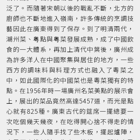
泛了。而隨著宋朝以後的戰亂不斷，北方的
廚師也不斷地進入嶺南，許多傳統的烹調技
藝因此在廣東得到了保存。到了明清兩代，
潮州菜、粤點與粤菜發展成熟，成了中國飲
食的一大體系，再加上清代中葉後，廣州成
為許多洋人在中國聚集與居住的地方，一些
西方的調味料與料理方式也融入了粵菜之
中，如此國際化的中國菜也是粵菜獨有的特
點。在1956年時一場廣州名菜美點的展示會
上，展出的菜品竟然高達5457道，而光是點
心就有825種。廣東古代的筵席一擺總要一
次吃個幾天幾夜，在吃得開心捨不得走的情
況下，一些人隨手找了些木板，擺起爐陣，