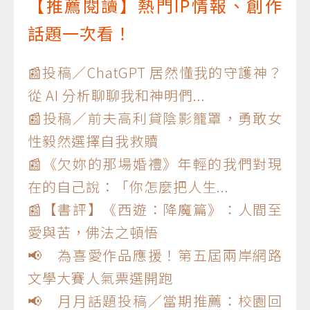
【推薦閱讀】熱門IP情報、創作
話題一次看！
📰投稿／ChatGPT 居然懂我的守護神？
從 AI 分析聊聊我和神明們...
📰投稿／前夫高利貸陰影籠罩，勇敢女
性毅然選擇自我救贖
📰《欠妳的那場婚禮》年輕的我們對現
在的自己說：「你怎麼把人生...
📰【書評】《西遊：降魔篇》：人間至
愛與苦，佛法之頓悟
📢 為喜愛作品應援！第五屆兩岸網路
文學大賽人氣票選開跑
📢 月月話題投稿／當期推薦：校園回