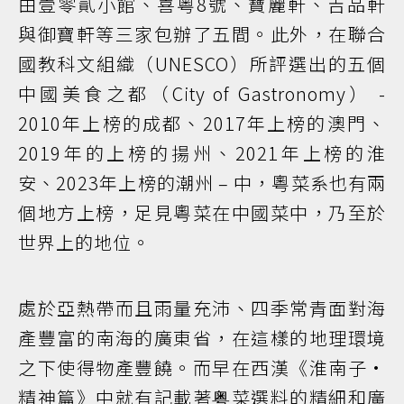
由壹零貳小館、喜粵8號、寶麗軒、吉品軒
與御寶軒等三家包辦了五間。此外，在聯合
國教科文組織（UNESCO）所評選出的五個
中國美食之都（City of Gastronomy） -
2010年上榜的成都、2017年上榜的澳門、
2019年的上榜的揚州、2021年上榜的淮
安、2023年上榜的潮州 – 中，粵菜系也有兩
個地方上榜，足見粵菜在中國菜中，乃至於
世界上的地位。
處於亞熱帶而且雨量充沛、四季常青面對海
產豐富的南海的廣東省，在這樣的地理環境
之下使得物產豐饒。而早在西漢《淮南子·
精神篇》中就有記載著粤菜選料的精細和廣