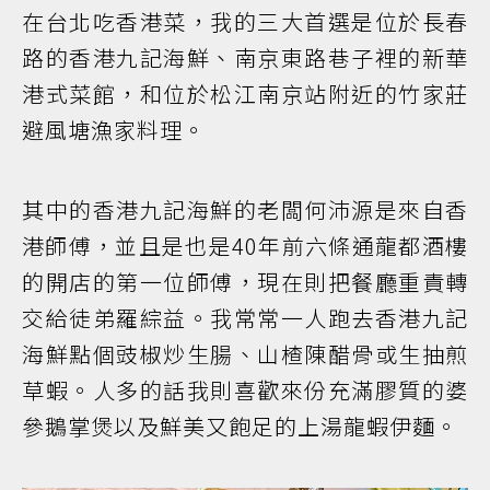
在台北吃香港菜，我的三大首選是位於長春
路的香港九記海鮮、南京東路巷子裡的新華
港式菜館，和位於松江南京站附近的竹家莊
避風塘漁家料理。
其中的香港九記海鮮的老闆何沛源是來自香
港師傅，並且是也是40年前六條通龍都酒樓
的開店的第一位師傅，現在則把餐廳重責轉
交給徒弟羅綜益。我常常一人跑去香港九記
海鮮點個豉椒炒生腸、山楂陳醋骨或生抽煎
草蝦。人多的話我則喜歡來份充滿膠質的婆
參鵝掌煲以及鮮美又飽足的上湯龍蝦伊麵。