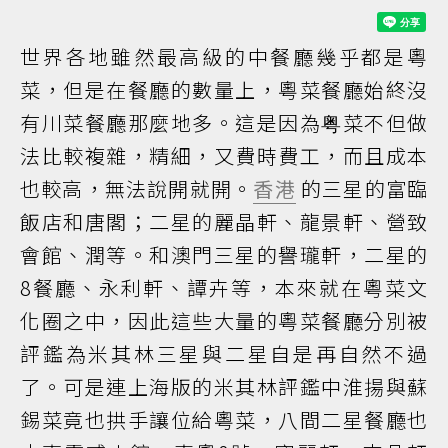
世界各地雖然最高級的中餐廳幾乎都是粵
菜，但是在餐廳的數量上，粵菜餐廳始終沒
有川菜餐廳那麼地多。這是因為粤菜不但做
法比較複雜，精細，又費時費工，而且成本
也較高，無法說開就開。
香港
的三星的富臨
飯店和唐閣；二星的麗晶軒、龍景軒、營致
會館、潤等。和澳門三星的譽瓏軒，二星的
8餐廳、永利軒、譚卉等，本來就在粵菜文
化圈之中，因此這些大量的粵菜餐廳分別被
評鑑為米其林三星與二星自是再自然不過
了。可是連上海版的米其林評鑑中淮揚與蘇
錫菜竟也拱手讓位給粵菜，八間二星餐廳也