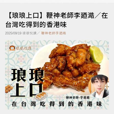
【琅琅上口】鞭神老師李廼澔／在
台灣吃得到的香港味
琅琅悅讀／
鞭神老師李廼澔
2025/09/19