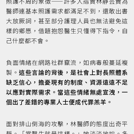
照護不周的象徵——許多人指責林靜芸貴為
醫師連基本照護需求都滿足不到，還敢出書
大放厥詞，甚至部分護理人員也無法避免這
樣的鄉愿，借題抱怨醫生只懂得下指令，自
己什麼都不會。
負面情緒在網路社群竄流，如病毒般蔓延複
製。
這些言論的背後，是社會上對長照體系
缺乏信心，擔憂現有的制度、資源遠遠不足
以應對實際需求。當這些情緒無處宣洩，一
個出了差錯的專業人士便成代罪羔羊。
面對排山倒海的攻擊，林醫師的態度出奇平
靜。「當醫生就是這樣。」她淡淡地說。多