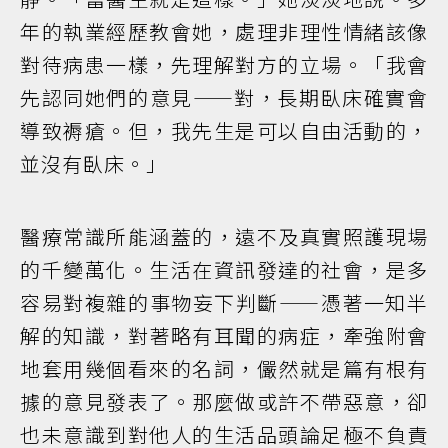
年的執業經歷教會她，處理非理性情緒該像
對待病患一樣，先理解對方的立場。「我會
先認同她們的意見——對，長期臥床確實會
導致褥瘡。但，我先生是可以自由活動的，
並沒有臥床。」
醫療常識所能涵蓋的，遠不及真實照護現場
的千變萬化。生活在資訊發達的社會，是多
容易對複雜的事物妄下判斷——憑著一知半
解的知識，對著略有耳聞的病症，牽強附會
地套用幾個看來的名詞，儼然就是篇有根有
據的意見發表了。那麼做或許不帶惡意，卻
也未意識到對他人的生活品頭論足極不負責