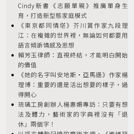
Cindy新書《志願單親》推廣單身生
育，打造新型態家庭模式
《東京都同情塔》芥川賞作家九段理
江：在複雜的世界裡，無論如何都要用
語言傾訴情感及思想
賴芳玉律師：直視終結，才能明白開始
的價值
《她的名字叫安地斯・亞馬遜》作家楊
理博：重要的還是活出想要的樣子，過
得開心
琉璃工房創辦人楊惠姍專訪：只要有想
法及體力，藝術家的字典裡沒有「退
休」兩個字！
以語言轉動記憶的魔術方塊，《進烤箱