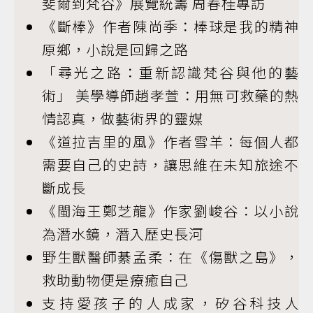
斐爾到梵谷》展覽統籌 周春桂專訪
《斷棒》作者陳尚季：棒球是我的精神
原鄉，小說是回歸之路
「尋光之路：重新認識梵谷與他的藝
術」 美學導師趙孝萱：用無可救藥的熱
情認真，做藝術界的靈媒
《道拉吉里的風》作者雪羊：每個人都
需要自己的史詩，讓思維在未知旅途不
斷成長
《閩海王鄭芝龍》作家劉峻谷：以小說
為潛水鏡，潛入歷史長河
野生獸醫師綦孟柔：在《傷獸之島》，
救助動物便是療癒自己
支持愛孩子的人成家，矽谷科技人