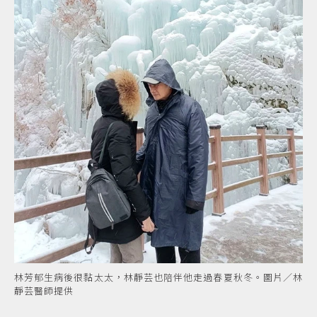
林芳郁生病後很黏太太，林靜芸也陪伴他走過春夏秋冬。圖片／林
靜芸醫師提供