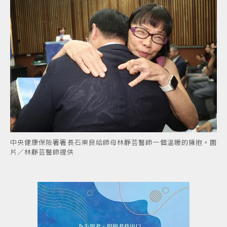
中央健康保險署署長石崇良給師母林靜芸醫師一個溫暖的擁抱。圖
片／林靜芸醫師提供