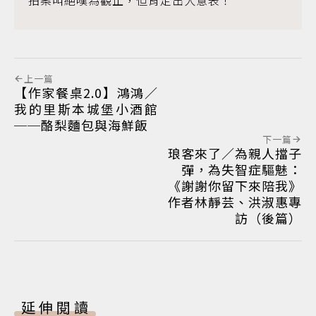
上一篇
【作家餐桌2.0】鴻鴻／
我的里斯本城堡小酒館
──酪梨麵包與海鮮飯
下一篇
琅客來了／為親人擋子
彈，為失智症驅魅：
《謝謝你留下來陪我》
作者林靜芸、洪淑惠專
訪（後篇）
延伸閱讀