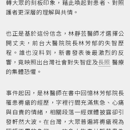
轉大眾的刻板印象，藉此喚起對患者、對照
護者更深層的理解與共情。
也正是基於這份信念，林靜芸醫師才選擇公
開丈夫，前台大醫院院長林芳郁的失智歷
程。誰也沒料到，新書發表後最激烈的反
響，竟映照出台灣社會對失智症及
長照
醫療
的集體恐懼。
事件起因，是林醫師在書中回憶林芳郁院長
罹患褥瘡的經歷，字裡行間充滿焦急、心痛
與自責的情緒，相關段落一經媒體披露卻引
發軒然大波。在台灣，大眾普遍將褥瘡視為