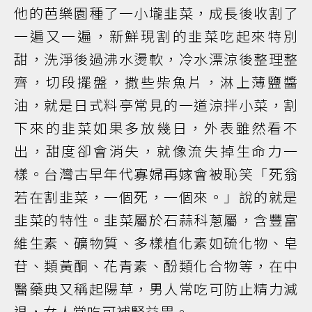
他的芭樂園種了一小壠韭菜，成長後收割了
一遍又一遍，新鮮現割的韭菜吃起來特別
甜，洗淨後過沸水燙軟，冷水漂涼後整理整
齊，切段擺盤，撒些柴魚片，淋上薄鹽醬
油，就是日式料亭常見的一道涼拌小菜，割
下來的韭菜如果多放幾日，外表雖然看不
出，甜度卻會消失，就像流失掉生命力一
樣。台灣古早年代寡婦再嫁會被恥笑「死翁
若在割韭菜，一個死，一個來。」說的就是
韭菜的特性。韭菜屬於石蒜科蔥屬，含豐富
維生素、礦物質、多樣植化素如硫化物、皂
苷、類黃酮、花青素、酚類化合物等，在中
醫藥典又稱起陽草，男人常吃可防止精力減
退，女人常吃可補腎益胃。