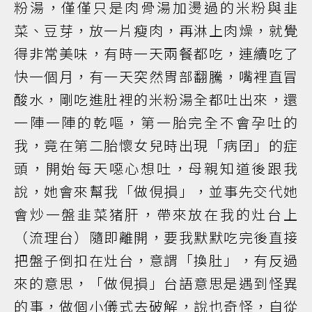
粉湯，僅僅只是肉骨湯加燙過的米粉與韭
菜、豆芽，放一片瘦肉，再淋上肉燥，就覺
得非常美味，有時一天兩餐都吃，連續吃了
快一個月，有一天突然胃部翻騰，嘴裡直冒
酸水，剛吃進肚裡的米粉湯全都吐出來，還
一陣一陣的乾嘔，第一胎完全不會孕吐的
我，竟在第二胎懷女兒時出現「病囝」的症
頭，開始每天噁心想吐，母親知道後跟我
說，她會來幫我「做俔損」，並事先交代她
會炒一盤韭菜猪肝，帶來放在我的灶台上
（流理台）隨即離開，要我默默吃完後直接
把盤子倒扣在灶台，意謂「換肚」，有反過
來的意思，「做俔損」台語意思是遇到怪異
的事，做個小儀式去破解，說也奇怪，自從