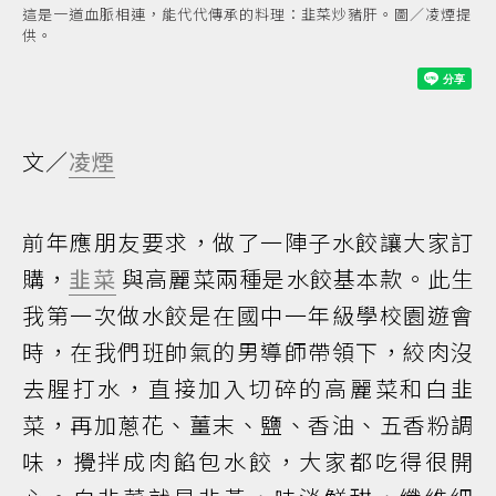
這是一道血脈相連，能代代傳承的料理：韭菜炒豬肝。圖／凌煙提
供。
文／
凌煙
前年應朋友要求，做了一陣子水餃讓大家訂
購，
韭菜
與高麗菜兩種是水餃基本款。此生
我第一次做水餃是在國中一年級學校園遊會
時，在我們班帥氣的男導師帶領下，絞肉沒
去腥打水，直接加入切碎的高麗菜和白韭
菜，再加蔥花、薑末、鹽、香油、五香粉調
味，攪拌成肉餡包水餃，大家都吃得很開