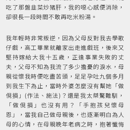
吃了那盤韭菜炒猪肝，我的噁心感便消除，
卻很長一段時間不敢再吃米粉湯。
我年輕時非常叛逆，因為父母反對我去學歌
仔戲，高工畢業就離家出走進戲班，後來又
堅持嫁給大我十五歲，正逢事業失敗的丈
夫，父母不知為我流了多少擔憂的淚水，母
親從懷我時便吃盡苦頭，足足孕吐九個多月
到我生下為止，當時外婆怎麼沒有幫她「做
俔損」(作法、施法)？還是我太桀驁難馴，
「做俔損」也沒有用？「手抱孩兒懷母
恩」，當我自己做母親後，也逐漸明白為人
母的心情，在母親晚年老病之時，抱著懺悔