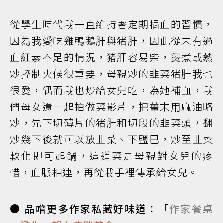
從學生時代我一直維持著定期捐血的習慣，
因為我愛吃雞鴨鵝肝與猪肝，因此從未有過
血紅素不足的情況，猪肝容易柴，燙煮或熱
炒控制火候很重要，母親炒的韭菜猪肝我也
很愛，偶而我也炒給女兒吃，為她補血，我
們母女還一起拍做菜影片，把薑末用麻油略
炒，先下切薄片的猪肝和切段的韭菜頭，翻
炒幾下後就可以放韭菜、下鹽巴，炒至韭菜
軟化即可起鍋，這道菜是母親對女兒的疼
惜，血脈相連，再從我手裡傳承給女兒。
● 品嚐更多作家私藏好味道：「
作家餐桌