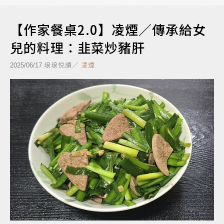
【作家餐桌2.0】凌煙／傳承給女
兒的料理：韭菜炒豬肝
琅琅悅讀／
凌煙
2025/06/17