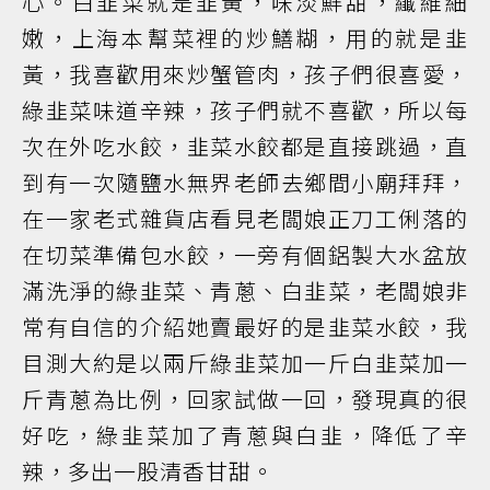
心。白韭菜就是韭黃，味淡鮮甜，纖維細
嫩，上海本幫菜裡的炒鱔糊，用的就是韭
黃，我喜歡用來炒蟹管肉，孩子們很喜愛，
綠韭菜味道辛辣，孩子們就不喜歡，所以每
次在外吃水餃，韭菜水餃都是直接跳過，直
到有一次隨鹽水無界老師去鄉間小廟拜拜，
在一家老式雜貨店看見老闆娘正刀工俐落的
在切菜準備包水餃，一旁有個鋁製大水盆放
滿洗淨的綠韭菜、青蔥、白韭菜，老闆娘非
常有自信的介紹她賣最好的是韭菜水餃，我
目測大約是以兩斤綠韭菜加一斤白韭菜加一
斤青蔥為比例，回家試做一回，發現真的很
好吃，綠韭菜加了青蔥與白韭，降低了辛
辣，多出一股清香甘甜。