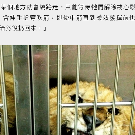
準某個地方就會繞路走，只能等待牠們解除戒心
，會伸手搶奪吹箭，即使中箭直到藥效發揮前
箭然後扔回來！」