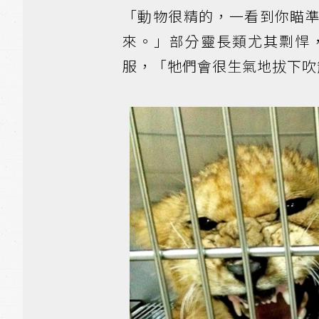
「動物很精的，一看到你瞄
來。」部分靈長類尤其剽悍
服，「牠們會很生氣地拔下吹