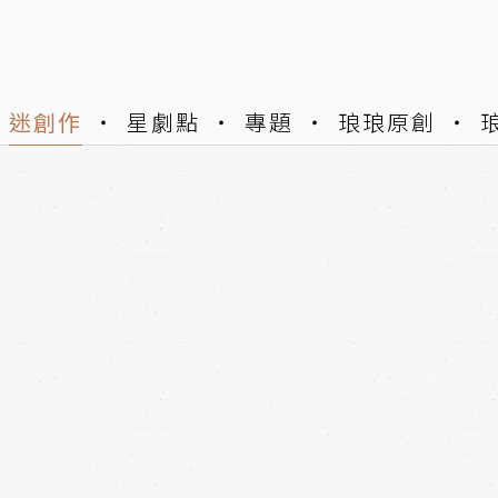
迷創作
星劇點
專題
琅琅原創