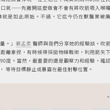
一口氣——先撇開這麼做會不會有將吹箭吸入喉
像就是如此原始。不過，它迄今仍在獸醫業被
力量。」
綦孟柔
醫師與我們分享她的經驗談。吹
及距離拿捏，有時候得採拋物線戰術，利用箭矢
90度。當然，最重要的還是觀察力和經驗，確
， 等待目標靜止或暴露在最佳射擊位置。