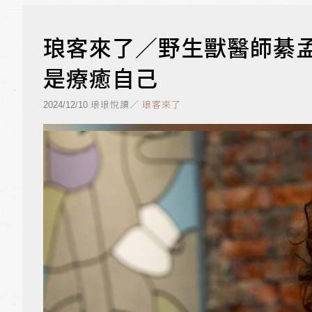
琅客來了／野生獸醫師綦
是療癒自己
琅琅悅讀／
琅客來了
2024/12/10