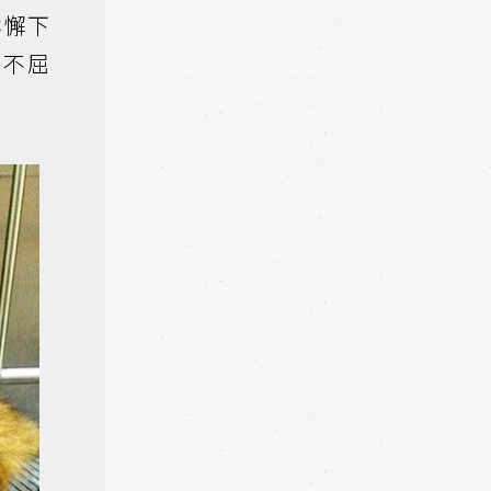
鬆懈下
也不屈