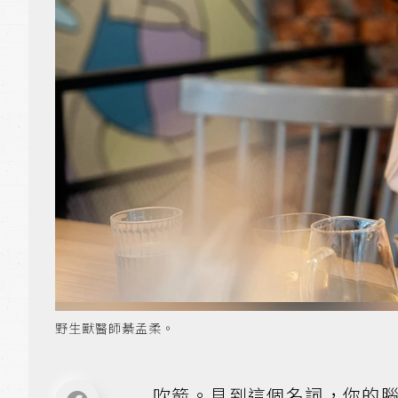
野生獸醫師綦孟柔。
吹箭。見到這個名詞，你的