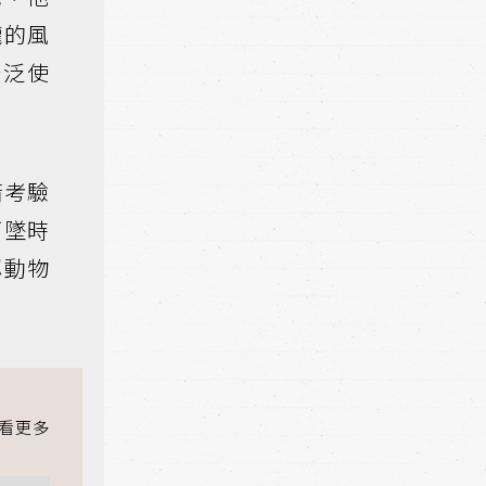
嚨的風
廣泛使
箭考驗
下墜時
認動物