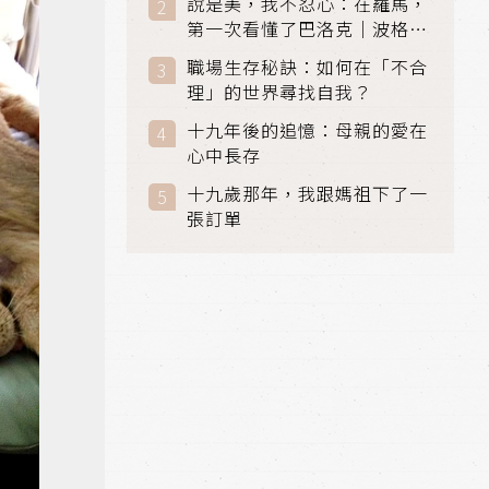
說是美，我不忍心：在羅馬，
第一次看懂了巴洛克｜波格賽
美術館 (Galleria Borghese)
職場生存秘訣：如何在「不合
｜義大利 羅馬
理」的世界尋找自我？
十九年後的追憶：母親的愛在
心中長存
十九歲那年，我跟媽祖下了一
張訂單