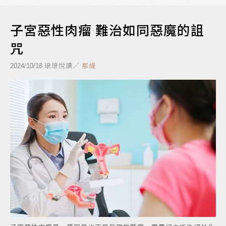
子宮惡性肉瘤 難治如同惡魔的詛
咒
琅琅悅讀／
那緹
2024/10/18