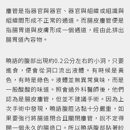
廔管是指器官與器官、器官與組織或組識與
組織間形成不正常的通道。而腸皮廔管便是
指腸胃道與皮膚形成一個通道，經由此排出
腸胃道內容物。
曉語的腹部出現約0.2公分左右的小洞，只要
進食，便會從洞口流出液體。有時候是黃
色，有時是綠色。液體並無異常臭味，而是
一股酸酸的味道。照會過外科醫師後，他們
認為是腸皮廔管，但並不建議手術。因為上
次手術中發現，曉語腹腔沾黏十分嚴重，如
果要強行將腸道閉合且關閉廔管，說不定得
開一個永久的腸造口。所以曉語腹部貼著紗