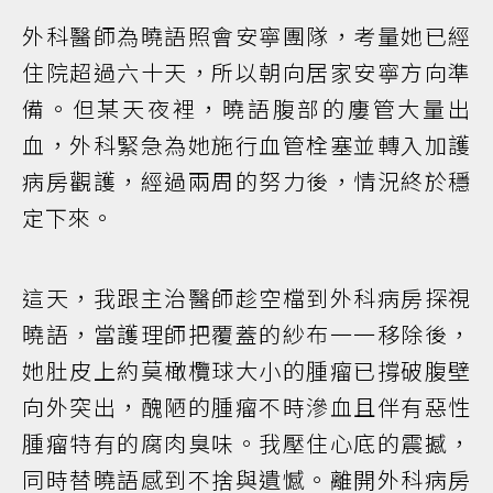
外科醫師為曉語照會安寧團隊，考量她已經
住院超過六十天，所以朝向居家安寧方向準
備。但某天夜裡，曉語腹部的廔管大量出
血，外科緊急為她施行血管栓塞並轉入加護
病房觀護，經過兩周的努力後，情況終於穩
定下來。
這天，我跟主治醫師趁空檔到外科病房探視
曉語，當護理師把覆蓋的紗布一一移除後，
她肚皮上約莫橄欖球大小的腫瘤已撐破腹壁
向外突出，醜陋的腫瘤不時滲血且伴有惡性
腫瘤特有的腐肉臭味。我壓住心底的震撼，
同時替曉語感到不捨與遺憾。離開外科病房