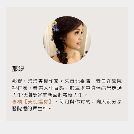
那緹
那緹，琅琅專欄作家。來自北臺灣，素日在醫院
裡打滾，看盡人生百態，於巨塔中陪伴病患走過
人生低潮憂谷重新面對嶄新人生。
專欄【天使巡房】
，每月與你有約，向大家分享
醫院裡的眾生相。