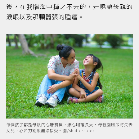
後，在我腦海中揮之不去的，是曉語母親的
淚眼以及那顆囂張的腫瘤。
每個孩子都是母親的心肝寶貝，細心呵護長大，母親面臨即將失去
女兒，心如刀割般無法接受。圖/shutterstock