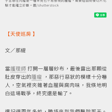
子宮惡性肉瘤是一種罕見也不易發現的腫瘤，需要經由術後切片化
驗才能確立診斷。圖/shutterstock
【
天使巡房
】
文／那緹
當
護理師
打開一層層紗布，最後露出那顆從
肚皮穿出的
腫瘤
，那惡行惡狀的模樣十分嚇
人，空氣裡夾雜著血腥與腐肉味，我倏地明
白這場戰爭，終究還是輸了。
還記得兩年多前，曉語來到我們醫院那天。