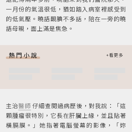
一月份的氣溫很低，猶如踏入病室裡感受到
的低氣壓。曉語靦腆不多話，陪在一旁的曉
語母親，面上滿是焦急。
熱門小說
主治
醫師
仔細查閱過病歷後，對我說：「這
顆腫瘤很特別，它長在肝臟上緣，並且貼著
橫膈膜。」她指著電腦螢幕的影像，「妳