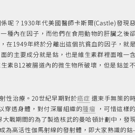
？1930年代美國醫師卡斯爾(Castle)發現
泌一種內在因子，而他們在食用動物的肝臟之後
，在1949年終於分離出這個抗貧血的因子，就
裡面的主要成分就是鈷，也是維生素群裡面唯一
生素B12被腸道內的微生物所破壞，但是鈷並
射性治療。20世紀早期對於
癌症
還束手無策的
以穿透身體，對付深層組織的
腫瘤
，可惜這樣
界大戰期間的為了製造核武的曼哈頓計劃中，發
成為高活性伽馬射線的發射體，即大家熟識的鈷-