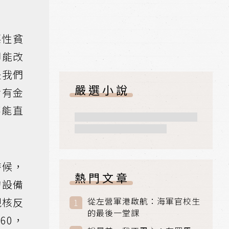
惡性貧
卻能改
是我們
嚴選小說
含有金
不能直
時候，
熱門文章
的設備
現核反
從左營軍港啟航：海軍官校生
的最後一堂課
60，