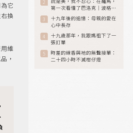
說是美，我不忍心：在羅馬，
因為它
第一次看懂了巴洛克｜波格賽
美術館 (Galleria Borghese)
左右換
十九年後的追憶：母親的愛在
｜義大利 羅馬
心中長存
十九歲那年，我跟媽祖下了一
張訂單
服用維
時差的線香與祂的無聲接單：
充品，
二十四小時不滅柑仔燈
，
、
負