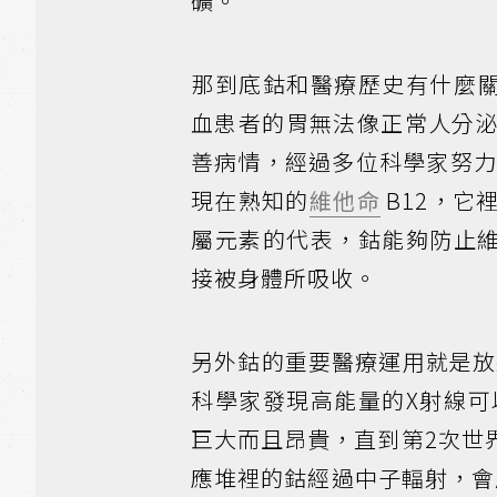
礦。
那到底鈷和醫療歷史有什麼關係呢
血患者的胃無法像正常人分
善病情，經過多位科學家努力
現在熟知的
維他命
B12，它
屬元素的代表，鈷能夠防止維
接被身體所吸收。
另外鈷的重要醫療運用就是放
科學家發現高能量的X射線可
巨大而且昂貴，直到第2次世
應堆裡的鈷經過中子輻射，會