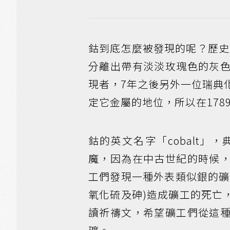
鈷到底怎麼被發現的呢？歷史記
分離出帶有淡淡玫瑰色的灰
現者，7年之後另外一位瑞典化
定它金屬的地位，所以在1789年
鈷的英文名字「cobalt」
魔，因為在中古世紀的時候
工們發現一種外表類似銀的礦
氧化硫及砷)造成礦工的死亡
讀祈禱文，希望礦工們從這