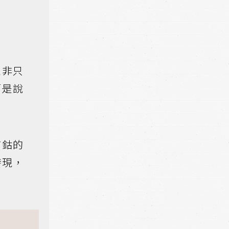
並非只
而是說
有鈷的
發現，