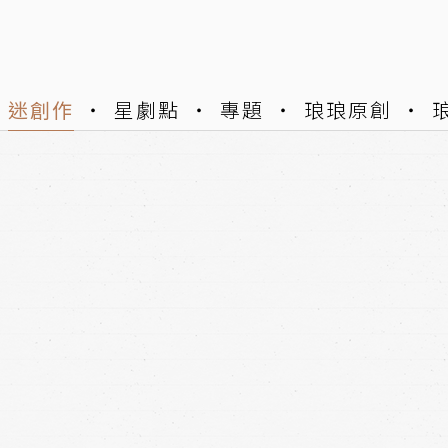
迷創作
星劇點
專題
琅琅原創