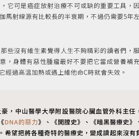
前，它可是癌症放射治療不可或缺的重要工具，
伽馬射線源有比較長的半衰期，不過仍需要5年
醒那些沒有維生素覺得人生不夠精彩的讀者們，
注意，身體有惡性腫瘤最好不要把它當成營養補
它經過高溫加熱或遇上維他命C時就會失效。
蘇上豪，中山醫學大學附設醫院心臟血管外科主任
《
DNA的惡力
》、《開膛史》、《暗黑醫療史》
。希望把將各種奇特的醫療史，變成讀起來沒有