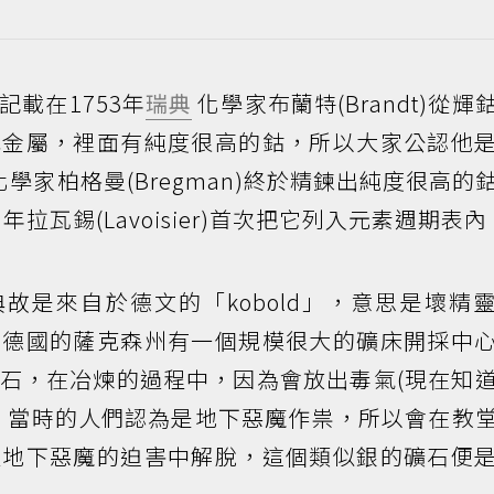
載在1753年
瑞典
化學家布蘭特(Brandt)從輝
色金屬，裡面有純度很高的鈷，所以大家公認他
學家柏格曼(Bregman)終於精鍊出純度很高的
拉瓦錫(Lavoisier)首次把它列入元素週期表內
，典故是來自於德文的「kobold」，意思是壞精
，德國的薩克森州有一個規模很大的礦床開採中
石，在冶煉的過程中，因為會放出毒氣(現在知
，當時的人們認為是地下惡魔作祟，所以會在教
種地下惡魔的迫害中解脫，這個類似銀的礦石便