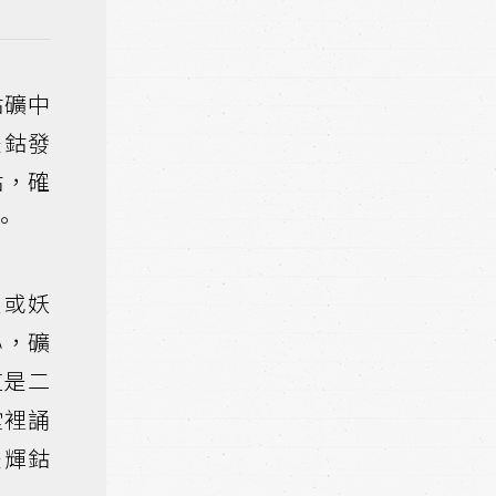
鈷礦中
是鈷發
鈷，確
。
靈或妖
心，礦
道是二
堂裡誦
是輝鈷