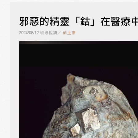
邪惡的精靈「鈷」在醫療
琅琅悅讀／
蘇上豪
2024/08/12