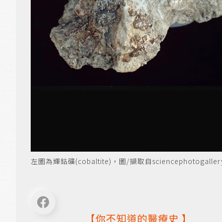
左圖為輝鈷礦(cobaltite)，圖/擷取自sciencephotogaller
【你不知道的
醫療史
】