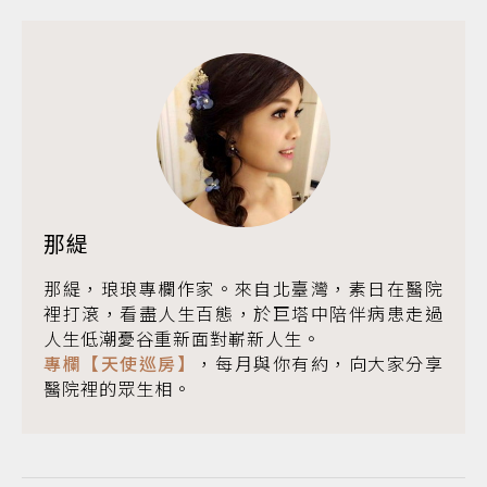
那緹
那緹，琅琅專欄作家。來自北臺灣，素日在醫院
裡打滾，看盡人生百態，於巨塔中陪伴病患走過
人生低潮憂谷重新面對嶄新人生。
專欄【天使巡房】
，每月與你有約，向大家分享
醫院裡的眾生相。