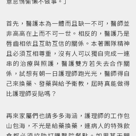
意怠惰偷懶不做事。」
首先，醫護本為一體而且缺一不可，醫師並
非高高在上而不可一世。相反的，醫護乃是
唇齒相依且互助互信的關係。本著團隊精神
且必須互相尊重，沒有人可以獨自完成一連
串的治療與照護，醫護雙方若失去合作關
係，試想有朝一日護理師跑光光，醫師得自
己來換藥、發藥與給予衛教，屆時真能做得
比護理師妥貼嗎？
再來家屬們也請多多海涵，護理師的工作包
山包海，不光是給藥換藥，連病人的特殊飲
食都必須協助訂購醫院餐點。如果某天開