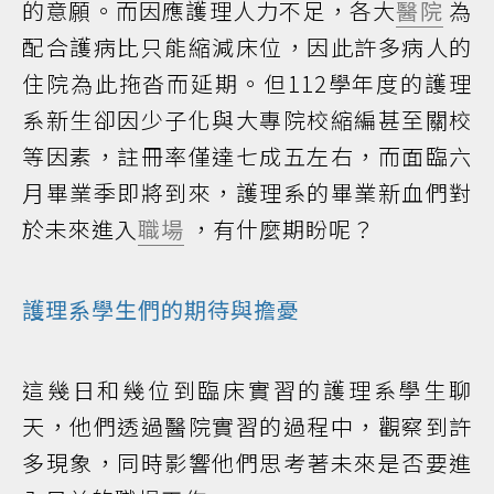
的意願。而因應護理人力不足，各大
醫院
為
配合護病比只能縮減床位，因此許多病人的
住院為此拖沓而延期。但112學年度的護理
系新生卻因少子化與大專院校縮編甚至關校
等因素，註冊率僅達七成五左右，而面臨六
月畢業季即將到來，護理系的畢業新血們對
於未來進入
職場
，有什麼期盼呢？
護理系學生們的期待與擔憂
這幾日和幾位到臨床實習的護理系學生聊
天，他們透過醫院實習的過程中，觀察到許
多現象，同時影響他們思考著未來是否要進