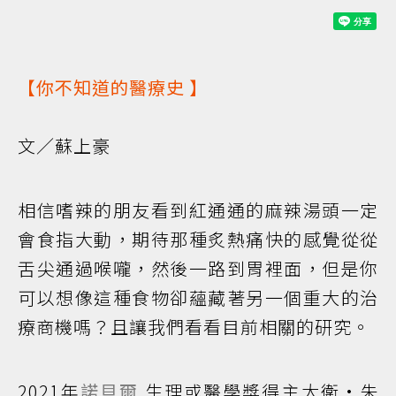
【你不知道的
醫療史
】
文／蘇上豪
相信嗜辣的朋友看到紅通通的麻辣湯頭一定
會食指大動，期待那種炙熱痛快的感覺從從
舌尖通過喉嚨，然後一路到胃裡面，但是你
可以想像這種食物卻蘊藏著另一個重大的治
療商機嗎？且讓我們看看目前相關的研究。
2021年
諾貝爾
生理或醫學獎得主大衛·朱