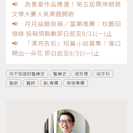
📢 為喜愛作品應援！第五屆兩岸網路
文學大賽人氣票選開跑
📢 月月話題投稿／當期推薦：校園回
憶錄 投稿領點數即日起至8/31(一)止
📢 「漂亮告別」短篇小說募集！傷口
開出一朵花 即日起至8/31(一)止
你不知道的醫療史
醫療史
諾貝爾
匈牙利
脂肪
醫師
創,專欄
琅琅專欄