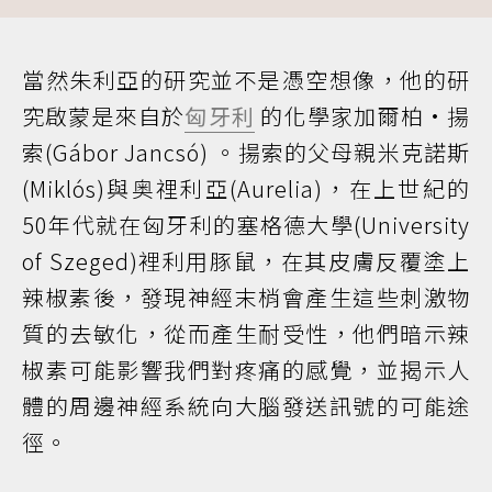
當然朱利亞的研究並不是憑空想像，他的研
究啟蒙是來自於
匈牙利
的化學家加爾柏·揚
索(Gábor Jancsó) 。揚索的父母親米克諾斯
(Miklós)與奥𥚃利亞(Aurelia)，在上世紀的
50年代就在匈牙利的塞格德大學(University
of Szeged)裡利用豚鼠，在其皮膚反覆塗上
辣椒素後，發現神經末梢會產生這些刺激物
質的去敏化，從而產生耐受性，他們暗示辣
椒素可能影響我們對疼痛的感覺，並揭示人
體的周邊神經系統向大腦發送訊號的可能途
徑。