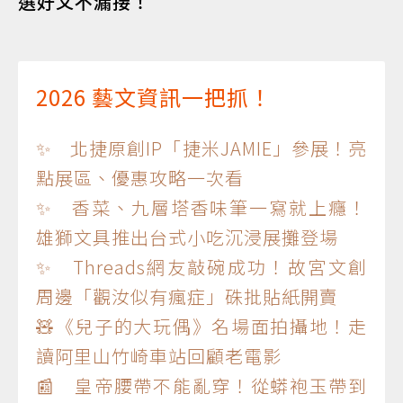
選好文不漏接！
2026 藝文資訊一把抓！
✨ 北捷原創IP「捷米JAMIE」參展！亮
點展區、優惠攻略一次看
✨ 香菜、九層塔香味筆一寫就上癮！
雄獅文具推出台式小吃沉浸展攤登場
✨ Threads網友敲碗成功！故宮文創
周邊「觀汝似有瘋症」硃批貼紙開賣
🧸《兒子的大玩偶》名場面拍攝地！走
讀阿里山竹崎車站回顧老電影
📰 皇帝腰帶不能亂穿！從蟒袍玉帶到