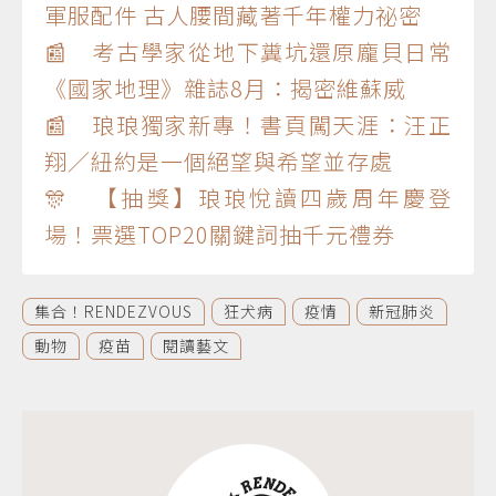
軍服配件 古人腰間藏著千年權力祕密
📰 考古學家從地下糞坑還原龐貝日常
《國家地理》雜誌8月：揭密維蘇威
📰 琅琅獨家新專！書頁闖天涯：汪正
翔／紐約是一個絕望與希望並存處
🎊 【抽獎】琅琅悅讀四歲周年慶登
場！票選TOP20關鍵詞抽千元禮券
集合！RENDEZVOUS
狂犬病
疫情
新冠肺炎
動物
疫苗
閱讀藝文