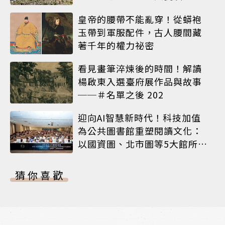
荏苒
皇帝的腰帶不能亂穿！從蟒袍
玉帶到軍服配件，古人腰間藏
著千年的權力祕密
看見畫筆淬煉後的時間！解讀
楊啟東入選臺府展作品與故事
──＃名單之後 202
迎向AI智慧新時代！科技加值
為公共圖書館重塑閱讀文化：
以國資圖、北市圖等5大館所為
例
猜你喜歡