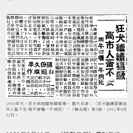
1950年代，狂犬病相關新聞報導。 圖片來源：〈狂犬繼續猖獗高
市人畜不妥 兩牛被囓一牛病死〉，《聯合報》第5版，1951年9月
22日。