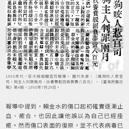
1950年代，狂犬病相關官司報導。 圖片來源：〈瘋狗咬人惹官
司，狗主人判罪兩月，扶養費駁回負葬費八百元〉，《臺灣民聲日
報》第4版，1950年7月29日。
報導中提到，賴金水的傷口起初確實逐漸止
血、癒合，也因此讓他誤以為自己已經痊
癒。然而傷口表面的復原，並不代表病毒已