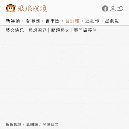
新鮮讀
看聯副
書市圈
藝開罐
迷創作
星劇點
藝文快訊
藝想視界
閱讀藝文
藝開罐夥伴
琅琅悅讀
藝開罐
閱讀藝文