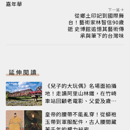
嘉年華
下一篇
從鄉土印記到國際舞
台！藝術家林智信90歲
逝 史博館追憶其藝術傳
承與筆下的台灣味
延伸閱讀
《兒子的大玩偶》名場面拍攝
地！走讀阿里山林鐵，在竹崎
車站回顧老電影、父愛及歲月
荏苒
皇帝的腰帶不能亂穿！從蟒袍
玉帶到軍服配件，古人腰間藏
著千年的權力祕密