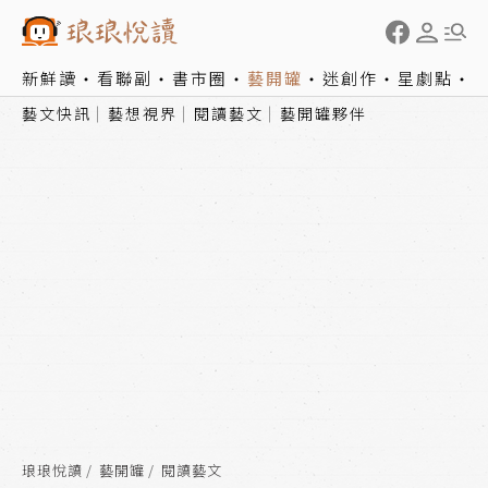
新鮮讀
看聯副
書市圈
藝開罐
迷創作
星劇點
藝文快訊
藝想視界
閱讀藝文
藝開罐夥伴
琅琅悅讀
藝開罐
閱讀藝文