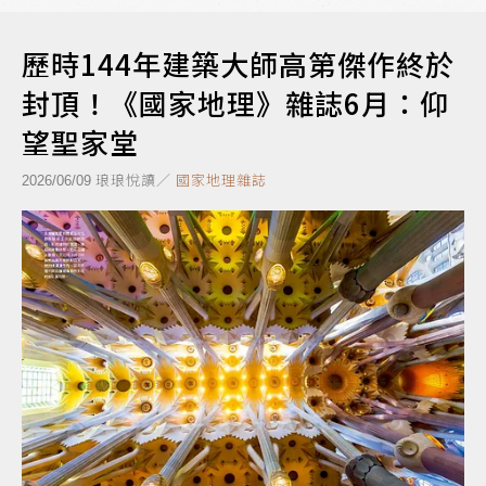
歷時144年建築大師高第傑作終於
封頂！《國家地理》雜誌6月：仰
望聖家堂
琅琅悅讀／
國家地理雜誌
2026/06/09