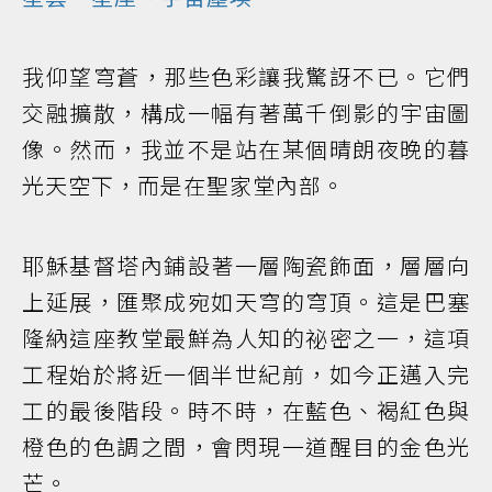
我仰望穹蒼，那些色彩讓我驚訝不已。它們
交融擴散，構成一幅有著萬千倒影的宇宙圖
像。然而，我並不是站在某個晴朗夜晚的暮
光天空下，而是在聖家堂內部。
耶穌基督塔內鋪設著一層陶瓷飾面，層層向
上延展，匯聚成宛如天穹的穹頂。這是巴塞
隆納這座教堂最鮮為人知的祕密之一，這項
工程始於將近一個半世紀前，如今正邁入完
工的最後階段。時不時，在藍色、褐紅色與
橙色的色調之間，會閃現一道醒目的金色光
芒。