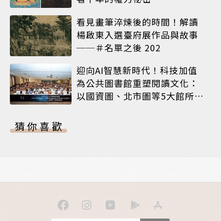
看見畫筆淬煉後的時間！解讀
楊啟東入選臺府展作品與故事
──＃名單之後 202
迎向AI智慧新時代！科技加值
為公共圖書館重塑閱讀文化：
以國資圖、北市圖等5大館所為
例
猜你喜歡