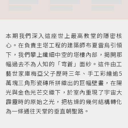
本期我們深入這座世上最高教堂的隱密核
心。在負責主塔工程的建築師布夏雷烏引領
下，我們攀上纖細中空的塔樓內部，揭開那
幅過去不為人知的「穹蒼」面紗。這件由工
藝世家庫梅亞父子歷時三年、手工彩繪逾5
萬塊三角形瓷磚所拼織出的巨幅壁畫，在陽
光與金色光芒交織下，於室內重現了宇宙大
霹靂時的原始之光，把枯燥的幾何結構轉化
為一條通往天堂的垂直朝聖路。