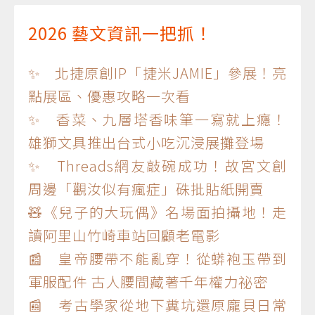
2026 藝文資訊一把抓！
✨ 北捷原創IP「捷米JAMIE」參展！亮
點展區、優惠攻略一次看
✨ 香菜、九層塔香味筆一寫就上癮！
雄獅文具推出台式小吃沉浸展攤登場
✨ Threads網友敲碗成功！故宮文創
周邊「觀汝似有瘋症」硃批貼紙開賣
🧸《兒子的大玩偶》名場面拍攝地！走
讀阿里山竹崎車站回顧老電影
📰 皇帝腰帶不能亂穿！從蟒袍玉帶到
軍服配件 古人腰間藏著千年權力祕密
📰 考古學家從地下糞坑還原龐貝日常