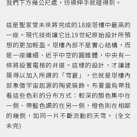
我們下方幾公尺處，彷彿伸手就碰得到。
這是聖家堂未來將完成的18座塔樓中最高的
一座。現代技術讓它比19世紀原始設計所預
想的更加輕盈。塔樓內部不是實心結構，而
是一座纖細、近乎中空的圓錐體，中央有一
條將設置電梯的井道。這樣的設計，才讓建
築得以加入所謂的「穹蒼」，也就是塔樓內
部象徵宇宙起源的陶瓷裝飾。布夏雷烏帶我
看這些色彩的分布方式：較深的顏色集中在
一側、帶藍色調的在另一側，橙色則在相鄰
的幾側，如同一片不斷流動的天穹。 (全文
未完)