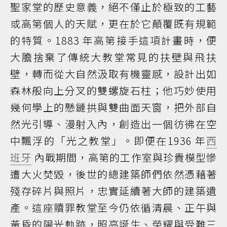
聖家堂的歷史意義，絕不僅止於極致的工藝
或高第個人的天賦，更在於它顛覆既有規範
的特質。1883 年高第接手這項計畫時，便
大膽捨棄了傳統大教堂常見的扶壁與飛扶
壁，轉而從大自然汲取有機靈感，設計出如
森林般向上分叉的雙螺旋石柱；他巧妙使用
幾何學上的懸鏈拱與雙曲面天窗，把外部自
然光引導、漫射入內，創造出一個彷彿在空
中飄浮的「光之教堂」。即便在1936 年
西
班牙
內戰期間，高第的工作室與珍貴模型慘
遭大火焚毀，後世的總建築師們依然憑藉著
殘存碎片與照片，忠實延續著大師的建築遺
產。這座贖罪教堂至今仍依循清晨、正午與
黃昏的陽光軌跡，照亮誕生、榮耀與受難三