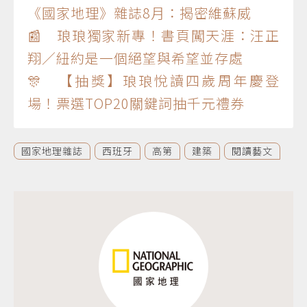
《國家地理》雜誌8月：揭密維蘇威
📰 琅琅獨家新專！書頁闖天涯：汪正
翔／紐約是一個絕望與希望並存處
🎊 【抽獎】琅琅悅讀四歲周年慶登
場！票選TOP20關鍵詞抽千元禮券
國家地理雜誌
西班牙
高第
建築
閱讀藝文