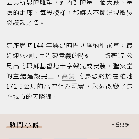
匪夷所思的雕塑，到內部的每一個大廳、每
處的走廊、每段樓梯，都讓人不斷湧現敬畏
與讚歎之情。
這座歷時144 年興建的巴塞隆納聖家堂，最
近迎來極具里程碑意義的時刻——隨著17 公
尺高的耶穌基督塔十字架完成安裝，聖家堂
的主體建設完工，
高第
的夢想終於在離地
172.5公尺的高空化為現實，永遠改變了這
座城市的天際線。
熱門小說