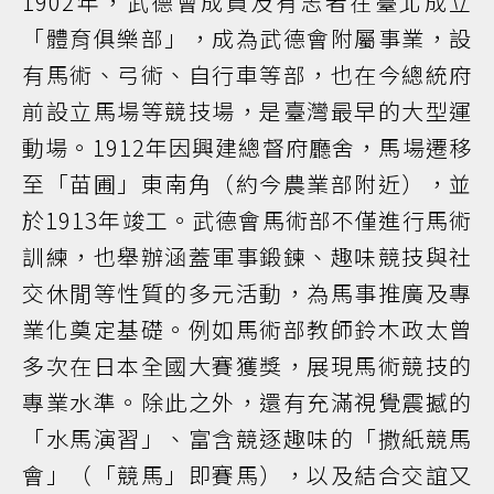
1902年，武德會成員及有志者在臺北成立
「體育俱樂部」，成為武德會附屬事業，設
有馬術、弓術、自行車等部，也在今總統府
前設立馬場等競技場，是臺灣最早的大型運
動場。1912年因興建總督府廳舍，馬場遷移
至「苗圃」東南角（約今農業部附近），並
於1913年竣工。武德會馬術部不僅進行馬術
訓練，也舉辦涵蓋軍事鍛鍊、趣味競技與社
交休閒等性質的多元活動，為馬事推廣及專
業化奠定基礎。例如馬術部教師鈴木政太曾
多次在日本全國大賽獲獎，展現馬術競技的
專業水準。除此之外，還有充滿視覺震撼的
「水馬演習」、富含競逐趣味的「撒紙競馬
會」（「競馬」即賽馬），以及結合交誼又