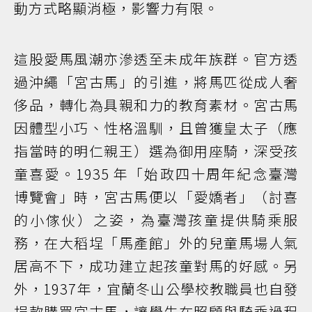
動方式略顯消極，影響力有限。
這股愛馬風潮亦滲透至未成年族群。官方透
過沖繩「宮古馬」的引進，將馬匹從成人奢
侈品，轉化為具親和力的教育素材。宮古馬
因體型小巧、性格溫馴，且曾獲皇太子（應
指當時的明仁親王）選為御用座騎，深受孩
童喜愛。1935 年「始政四十周年紀念臺灣
博覽會」時，宮古馬便以「愛嬌者」（討喜
的小傢伙）之姿，為臺灣孩童提供騎乘服
務，在大稻埕「馬產館」外的兒童馬場人氣
居高不下，成功建立起孩童對馬的好感。另
外，1937年，宜蘭冬山公學校教職員也自發
捐款購買宮古馬，讓學生在照顧與騎乘過程