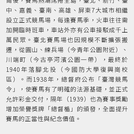
爾後，賽馬熱潮席捲全島，臺北、新竹、臺
中、嘉義、臺南、高雄、屏東7大城市相繼
設立正式競馬場，每逢賽馬季，火車往往需
加開臨時班車，車站外亦有公車接駁成千上
萬民眾。臺北賽馬場也因規模不斷擴張搬
遷，從圓山、練兵場（今青年公園附近）、
川端町（今古亭河濱公園一帶），最終於
1940年落腳北投（今國防大學復興崗校
區）。而1938年，總督府公布「臺灣競馬
令」，使賽馬有了明確的法源基礎，並正式
允許彩金交付，隔年（1939）也為賽事獎勵
增加榮譽獎牌「總督楯」的頒發，全面提升
賽馬的正當性與紀念價值。