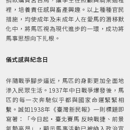
裡，培養責任感與畜產興趣。以上種種官民
措施，均使成年及未成年人在愛馬的潛移默
化中，將馬匹視為現代進步的一環，成功將
馬事思想向下扎根。
儀式感與紀念日
伴隨戰爭腳步逼近，馬匹的身影更加全面地
滲入民眾生活。1937年中日戰爭爆發後，馬
匹的每一次奔馳似乎都與國家命運緊緊相
繫。誠如1938年《臺灣新民報》一則標題即
寫著：「今日起・臺北賽馬 反映戰捷、前景
氣勢高昂」，顯示馬事活動已被納入政治宣