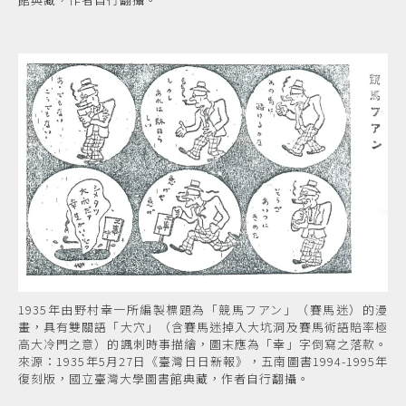
1935年由野村幸一所編製標題為「競馬フアン」（賽馬迷）的漫
畫，具有雙關語「大穴」（含賽馬迷掉入大坑洞及賽馬術語賠率極
高大冷門之意）的諷刺時事描繪，圖末應為「幸」字倒寫之落款。
來源：1935年5月27日《臺灣日日新報》，五南圖書1994-1995年
復刻版，國立臺灣大學圖書館典藏，作者自行翻攝。