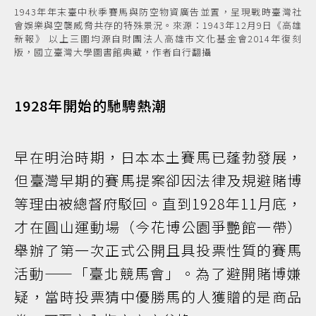
1943年年末臺中秋季賽馬與防空物資廣告並置，呈現戰時臺灣社
會娛樂與空襲威脅共存的特殊景況。來源：1943年12月9日《高雄
新報》 以上三圖均源自財團法人高雄市文化基金會2014年復刻
版，國立臺灣大學圖書館典藏，作者自行翻攝
1928年開始的馳騁熱潮
早在明治時期，日本本土賽馬已蓬勃發展，
但臺灣早期的賽馬提案卻因法律及規避賭博
等理由被總督府駁回。直到1928年11月底，
才在圓山運動場（今花博公園爭艷館一帶）
舉辦了第一次正式公開且具投票性質的賽馬
活動⸺「臺北競馬會」。為了避開賭博嫌
疑，當時投票猜中優勝馬的人獲贈的是商品