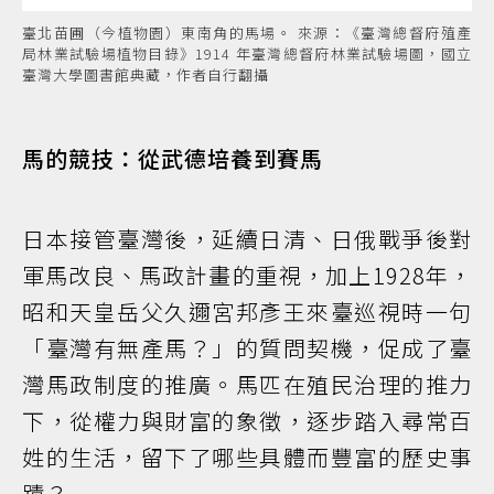
臺北苗圃（今植物園）東南角的馬場。 來源：《臺灣總督府殖產
局林業試驗場植物目錄》1914 年臺灣總督府林業試驗場圖，國立
臺灣大學圖書館典藏，作者自行翻攝
馬的競技：從武德培養到賽馬
日本接管臺灣後，延續日清、日俄戰爭後對
軍馬改良、馬政計畫的重視，加上1928年，
昭和天皇岳父久邇宮邦彥王來臺巡視時一句
「臺灣有無產馬？」的質問契機，促成了臺
灣馬政制度的推廣。馬匹在殖民治理的推力
下，從權力與財富的象徵，逐步踏入尋常百
姓的生活，留下了哪些具體而豐富的歷史事
蹟？