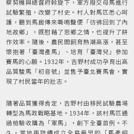
察契機與總督府斡旋下，軍方撥交母馬進行
試驗繁殖，改變了村史。村人對馬匹悉心呵
護，聽到馬廄傳來嘶鳴聲便「彷彿回到了內
地故鄉」，既慰藉了思鄉之情，也提升了耕
作效率。隨後，農民間飼育熱潮高漲，甚至
懷抱著「臺灣產馬」、培育「臺灣兒」參加
賽馬的心願。1932年，吉野村成功孕育出高
品質駿馬「初音號」並售予臺北賽馬會，實
現了村民當年的壯志。
隨著品質獲得肯定，吉野村由移民試驗農場
轉型為馬政戰略基地。1934年，該村馬匹通
過檢驗收購為「軍馬」，創下全臺首例。不
久，當地再陸續成立全島最早的「馬產組