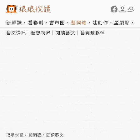
新鮮讀
看聯副
書市圈
藝開罐
迷創作
星劇點
藝文快訊
藝想視界
閱讀藝文
藝開罐夥伴
琅琅悅讀
藝開罐
閱讀藝文