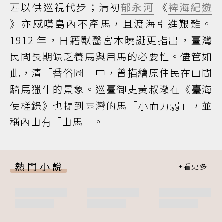
匹以供巡視代步；清初
郁永河
《
裨海紀遊
》亦感嘆島內不產馬，且渡海引進艱難。
1912 年，日籍獸醫宮本曉誕更指出，臺灣
民間長期缺乏養馬與用馬的必要性。儘管如
此，清「番俗圖」中，曾描繪原住民在山間
騎馬獵牛的景象。巡臺御史黃叔璥在《臺海
使槎錄》也提到臺灣的馬「小而力弱」，並
稱內山有「山馬」。
熱門小說