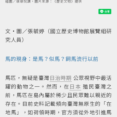
組圖／琅琅悅讀，圖片來源：《歷史文物》提供
文•圖／張毓婷（國立歷史博物館展覽組研
究人員）
馬的現身：是馬？似馬？飼馬流行以前
馬匹，無疑是臺灣
日治時期
公眾視野中最活
躍的動物之一。然而，在
日本
殖民臺灣之
前，馬匹在島內屬於稀少且民眾難以親近的
存在。目前史料記載傾向臺灣無原生的「在
地馬」，如荷領時期，官方須從外地引進馬