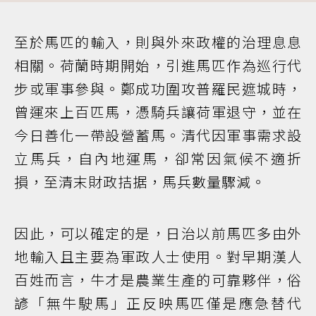
至於馬匹的輸入，則與外來政權的治理息息
相關。荷蘭時期開始，引進馬匹作為巡行代
步或軍事參與。鄭成功圍攻普羅民遮城時，
曾運來上百匹馬，憑騎兵讓荷軍退守，並在
今日善化一帶設營蓄馬。清代因軍事需求設
立馬兵，自內地運馬，卻常因氣候不適折
損，至清末財政拮据，馬兵數量驟減。
因此，可以確定的是，日治以前馬匹多由外
地輸入且主要為軍政人士使用。對早期漢人
百姓而言，牛才是農業生產的可靠夥伴，俗
諺「無牛駛馬」正反映馬匹僅是應急替代