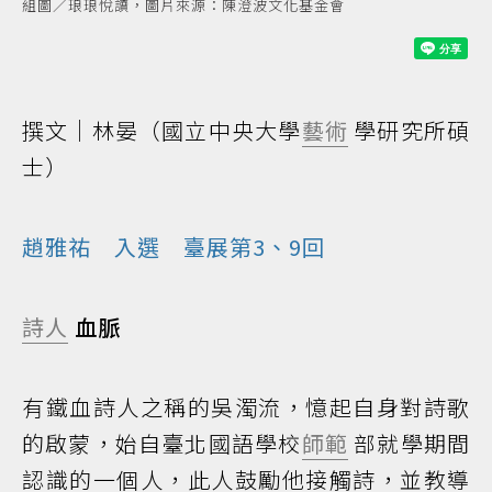
組圖／琅琅悅讀，圖片來源：陳澄波文化基金會
撰文｜林晏（國立中央大學
藝術
學研究所碩
士）
趙雅祐 入選 臺展第3、9回
詩人
血脈
有鐵血詩人之稱的吳濁流，憶起自身對詩歌
的啟蒙，始自臺北國語學校
師範
部就學期間
認識的一個人，此人鼓勵他接觸詩，並教導