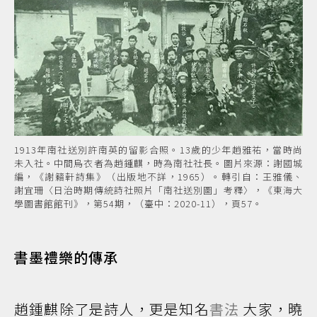
1913年南社送別許南英的留影合照。13歲的少年趙雅祐，當時尚
未入社。中間烏衣者為趙鍾麒，時為南社社長。圖片來源：謝國城
編，《謝籟軒詩集》（出版地不詳，1965）。轉引自：王雅儀、
謝宜珊〈日治時期傳統詩社照片「南社送別圖」考釋〉，《東海大
學圖書館館刊》，第54期，（臺中：2020-11），頁57。
書墨禮樂的傳承
趙鍾麒除了是詩人，更是知名
書法
大家，曉