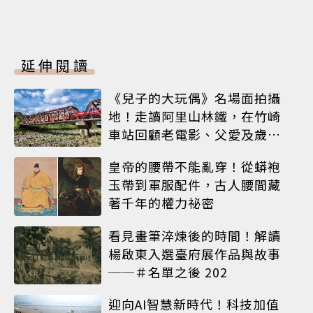
延伸閱讀
《兒子的大玩偶》名場面拍攝
地！走讀阿里山林鐵，在竹崎
車站回顧老電影、父愛及歲月
荏苒
皇帝的腰帶不能亂穿！從蟒袍
玉帶到軍服配件，古人腰間藏
著千年的權力祕密
看見畫筆淬煉後的時間！解讀
楊啟東入選臺府展作品與故事
──＃名單之後 202
迎向AI智慧新時代！科技加值