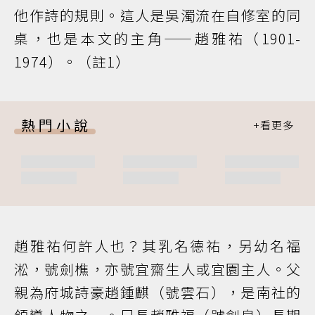
他作詩的規則。這人是吳濁流在自修室的同
桌，也是本文的主角——趙雅祐（1901-
1974）。（註1）
熱門小說
趙雅祐何許人也？其乳名德祐，另幼名福
淞，號劍樵，亦號宜齋生人或宜園主人。父
親為府城詩豪趙鍾麒（號雲石），是南社的