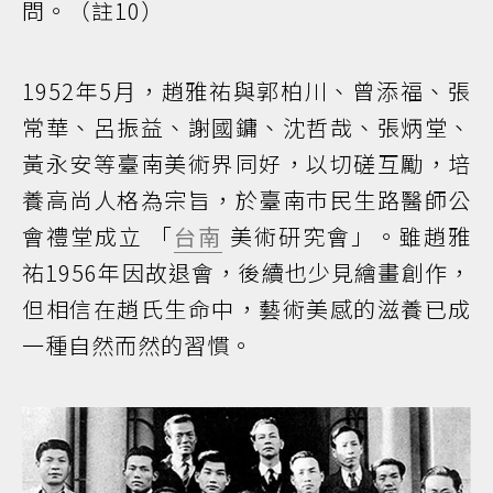
問。（註10）
1952年5月，趙雅祐與郭柏川、曾添福、張
常華、呂振益、謝國鏞、沈哲哉、張炳堂、
黃永安等臺南美術界同好，以切磋互勵，培
養高尚人格為宗旨，於臺南巿民生路醫師公
會禮堂成立 「
台南
美術研究會」。雖趙雅
祐1956年因故退會，後續也少見繪畫創作，
但相信在趙氏生命中，藝術美感的滋養已成
一種自然而然的習慣。