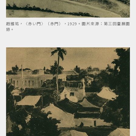
趙雅祐，〈赤い門〉（赤門），1929。圖片來源：第三回臺展圖
錄。