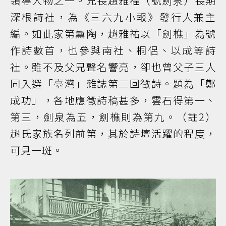
領導人物之一。兄長趙雅福（號劍泉）長期
深根詩社，為《三六九小報》發行人兼主
編。如此家第薰陶，趙雅祐以「劍樵」為號
作詩數首，也參與南社、桐侶、以成等詩
社。雖不及父兄聲名響亮，卻也曾父子三人
同入選「臺灣」雜誌第二回徵詩。題為「鄭
成功」，各地應徵詩稿甚多，雲石得第一、
第三，劍泉為五，劍樵則為第九。（註2）
趙氏家族名列前第，其於詩壇活躍的程度，
可見一斑。