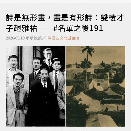
詩是無形畫，畫是有形詩：雙棲才
子趙雅祐──#名單之後191
琅琅悅讀／
陳澄波文化基金會
2026/05/10