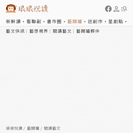
新鮮讀
看聯副
書市圈
藝開罐
迷創作
星劇點
藝文快訊
藝想視界
閱讀藝文
藝開罐夥伴
琅琅悅讀
藝開罐
閱讀藝文