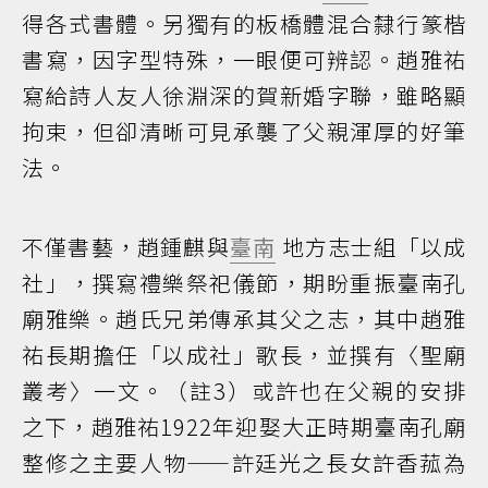
得各式書體。另獨有的板橋體混合隸行篆楷
書寫，因字型特殊，一眼便可辨認。趙雅祐
寫給詩人友人徐淵深的賀新婚字聯，雖略顯
拘束，但卻清晰可見承襲了父親渾厚的好筆
法。
不僅書藝，趙鍾麒與
臺南
地方志士組「以成
社」，撰寫禮樂祭祀儀節，期盼重振臺南孔
廟雅樂。趙氏兄弟傳承其父之志，其中趙雅
祐長期擔任「以成社」歌長，並撰有〈聖廟
叢考〉一文。（註3）或許也在父親的安排
之下，趙雅祐1922年迎娶大正時期臺南孔廟
整修之主要人物——許廷光之長女許香菰為