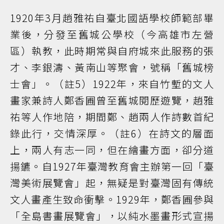
1920年3月趙雅祐自臺北國語學校師範部畢
業後，分發至舊城公學校（今高雄市左營
區）執教，此時期常與自府城來此服務的張
才、李銀濤、黃南山等聚會，號稱「舊城榜
士會」。（註5）1922年，來自竹塹的文人
畫家兼詩人鄭香圃曾至舊城閱歷遊覽，趙雅
祐等人作地陪，期間鄭、趙兩人作詩數首紀
錄此行，交情深厚。（註6）在詩文的層面
上，兩人有志一同，但在繪畫方面，卻分道
揚鑣。自1927年臺灣教育會主辦第一回「臺
灣美術展覽會」起，無疑是對臺灣固有傳統
文人畫產生致命衝擊。1929年，鄭香圃參與
「全島書畫展覽會」，以純水墨畫形式宣揚