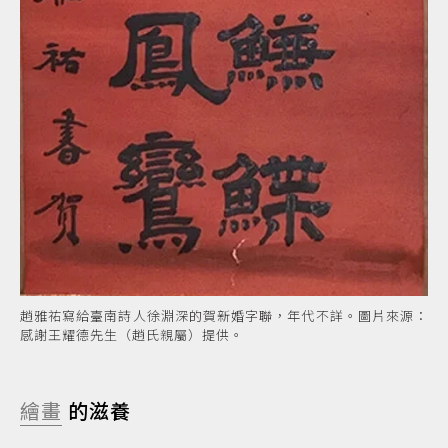
趙雅祐寫給臺南詩人徐淵深的賀新婚字聯，年代不詳。圖片來源：
感謝王耀德先生（趙氏親屬）提供。
繪畫
的滋養