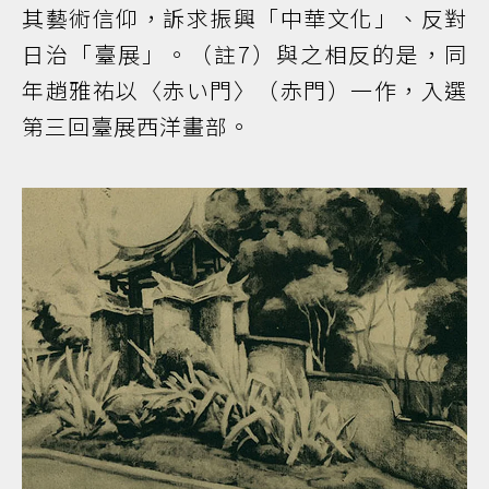
其藝術信仰，訴求振興「中華文化」、反對
日治「臺展」。（註7）與之相反的是，同
年趙雅祐以〈赤い門〉（赤門）一作，入選
第三回臺展西洋畫部。