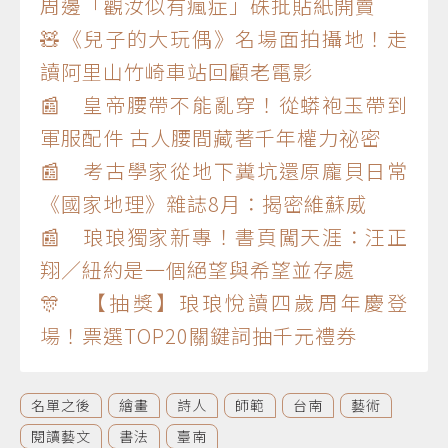
周邊「觀汝似有瘋症」硃批貼紙開賣
🧸《兒子的大玩偶》名場面拍攝地！走
讀阿里山竹崎車站回顧老電影
📰 皇帝腰帶不能亂穿！從蟒袍玉帶到
軍服配件 古人腰間藏著千年權力祕密
📰 考古學家從地下糞坑還原龐貝日常
《國家地理》雜誌8月：揭密維蘇威
📰 琅琅獨家新專！書頁闖天涯：汪正
翔／紐約是一個絕望與希望並存處
🎊 【抽獎】琅琅悅讀四歲周年慶登
場！票選TOP20關鍵詞抽千元禮券
名單之後
繪畫
詩人
師範
台南
藝術
閱讀藝文
書法
臺南