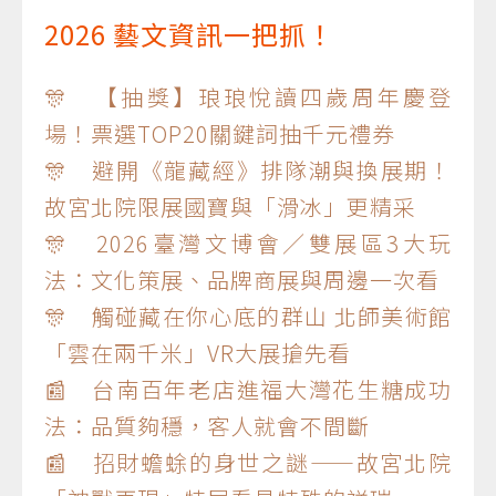
2026 藝文資訊一把抓！
🎊 【抽獎】琅琅悅讀四歲周年慶登
場！票選TOP20關鍵詞抽千元禮券
🎊 避開《龍藏經》排隊潮與換展期！
故宮北院限展國寶與「滑冰」更精采
🎊 2026臺灣文博會／雙展區3大玩
法：文化策展、品牌商展與周邊一次看
🎊 觸碰藏在你心底的群山 北師美術館
「雲在兩千米」VR大展搶先看
📰 台南百年老店進福大灣花生糖成功
法：品質夠穩，客人就會不間斷
📰 招財蟾蜍的身世之謎——故宮北院