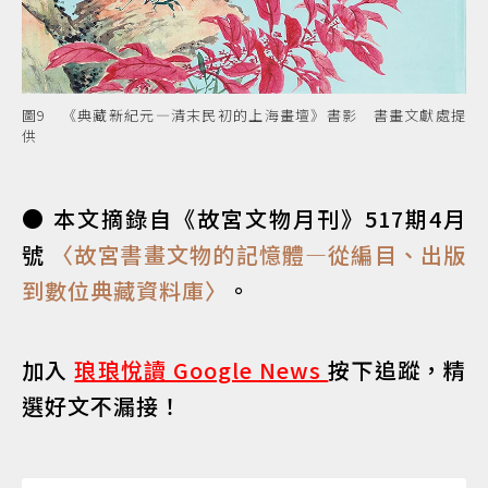
圖9 《典藏新紀元—清末民初的上海畫壇》書影 書畫文獻處提
供
● 本文摘錄自《故宮文物月刊》517期4月
號
〈故宮書畫文物的記憶體—從編目、出版
到數位典藏資料庫〉
。
加入
琅琅悅讀 Google News
按下追蹤，精
選好文不漏接！