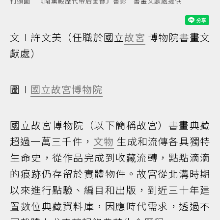
刊頭圖 《南薰殿歷代帝后圖像》書影 書畫文獻處提供
文∣許文美（任職於國立
故宮
博物院書畫文
獻處）
圖∣
國立故宮博物院
國立故宮博物院（以下簡稱故宮）書畫典藏
超過一萬三千件，
文物
生成和流傳各具獨特
生命史，從作品完成到收藏流轉，點點滴滴
的痕跡仍存留於實體物件。故宮從北溝時期
以來進行點驗、編目和出版，到近三十年建
置數位典藏資料庫，因應時代需求，透過不