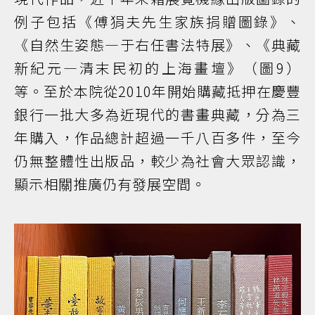
例子包括《傅狷夫先生家族捐贈圖錄》、
《自然生姿態—于右任書法特展》、《典藏
新紀元—清末民初的上海畫壇》（圖9）
等。至於本院從2010年開始購藏抵押在慶豐
銀行一批大多為近現代的書畫典藏，分為三
年購入，作品總計超過一千八百多件，至今
仍無整體性出版品，較少為社會大眾認識，
顯示相關推廣仍有發展空間。