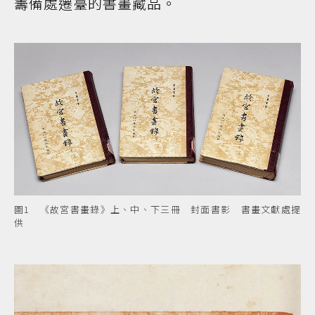
籌備處遷臺的書畫藏品。
圖1 《故宮書畫錄》上、中、下三冊 封面書影 書畫文獻處提
供