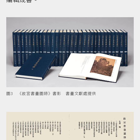
圖3 《故宮書畫圖錄》書影 書畫文獻處提供