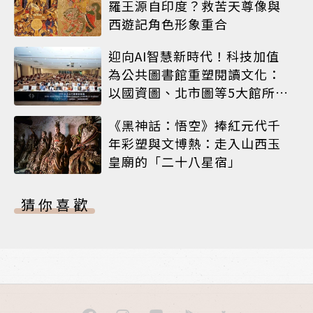
羅王源自印度？救苦天尊像與
西遊記角色形象重合
迎向AI智慧新時代！科技加值
為公共圖書館重塑閱讀文化：
以國資圖、北市圖等5大館所為
例
《黑神話：悟空》捧紅元代千
年彩塑與文博熱：走入山西玉
皇廟的「二十八星宿」
猜你喜歡