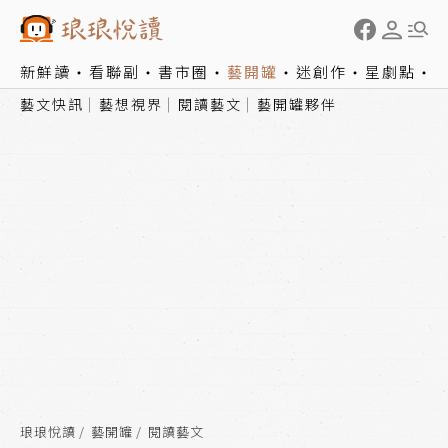
新鮮讀
看聯副
書市圈
藝開罐
迷創作
星劇點
藝文快訊
藝想視界
閱讀藝文
藝開罐夥伴
琅琅悅讀
藝開罐
閱讀藝文