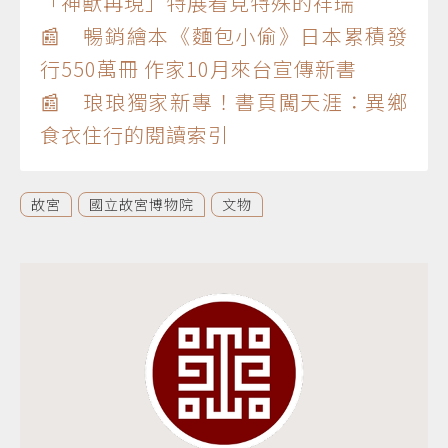
「神獸再現」特展看見特殊的祥瑞
📰 暢銷繪本《麵包小偷》日本累積發
行550萬冊 作家10月來台宣傳新書
📰 琅琅獨家新專！書頁闖天涯：異鄉
食衣住行的閱讀索引
故宮
國立故宮博物院
文物