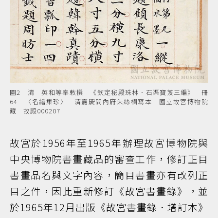
圖2 清 英和等奉敕撰 《欽定秘殿珠林．石渠寶笈三編》 冊
64 〈名繪集珍〉 清嘉慶間內府朱絲欄寫本 國立故宮博物院
藏 故殿000207
故宮於1956年至1965年辦理故宮博物院與
中央博物院書畫藏品的審查工作，修訂正目
書畫品名與文字內容，簡目書畫亦有改列正
目之件，因此重新修訂《故宮書畫錄》，並
於1965年12月出版《故宮書畫錄．增訂本》